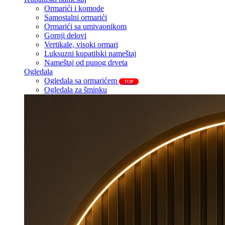
Ormarići i komode
Samostalni ormarići
Ormarići sa umivaonikom
Gornji delovi
Vertikale, visoki ormari
Luksuzni kupatilski nameštaj
Nameštaj od punog drveta
Ogledala
Ogledala sa ormarićem
TOP
Ogledala za šminku