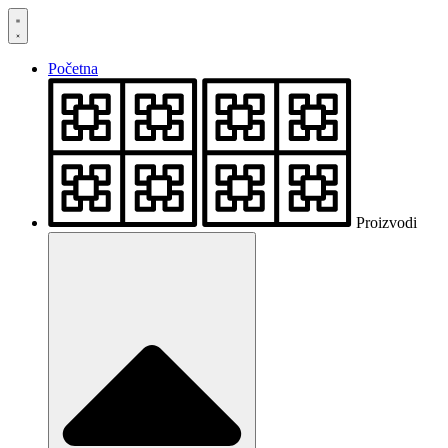
Skočite
na
sadržaj
Početna
Proizvodi