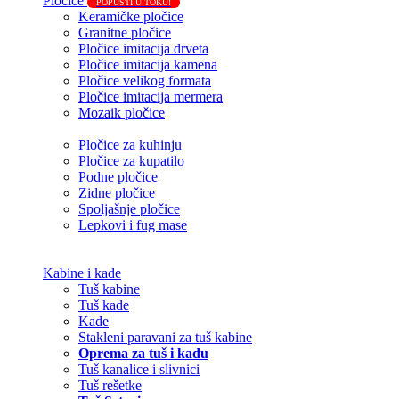
Pločice
POPUSTI U TOKU!
Keramičke pločice
Granitne pločice
Pločice imitacija drveta
Pločice imitacija kamena
Pločice velikog formata
Pločice imitacija mermera
Mozaik pločice
Pločice za kuhinju
Pločice za kupatilo
Podne pločice
Zidne pločice
Spoljašnje pločice
Lepkovi i fug mase
Kabine i kade
Tuš kabine
Tuš kade
Kade
Stakleni paravani za tuš kabine
Oprema za tuš i kadu
Tuš kanalice i slivnici
Tuš rešetke