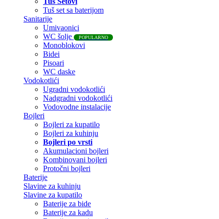
Tuš Setovi
Tuš set sa baterijom
Sanitarije
Umivaonici
WC šolje
POPULARNO
Monoblokovi
Bidei
Pisoari
WC daske
Vodokotlići
Ugradni vodokotlići
Nadgradni vodokotlići
Vodovodne instalacije
Bojleri
Bojleri za kupatilo
Bojleri za kuhinju
Bojleri po vrsti
Akumulacioni bojleri
Kombinovani bojleri
Protočni bojleri
Baterije
Slavine za kuhinju
Slavine za kupatilo
Baterije za bide
Baterije za kadu