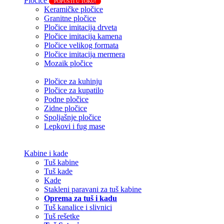
Pločice
POPUSTI U TOKU!
Keramičke pločice
Granitne pločice
Pločice imitacija drveta
Pločice imitacija kamena
Pločice velikog formata
Pločice imitacija mermera
Mozaik pločice
Pločice za kuhinju
Pločice za kupatilo
Podne pločice
Zidne pločice
Spoljašnje pločice
Lepkovi i fug mase
Kabine i kade
Tuš kabine
Tuš kade
Kade
Stakleni paravani za tuš kabine
Oprema za tuš i kadu
Tuš kanalice i slivnici
Tuš rešetke