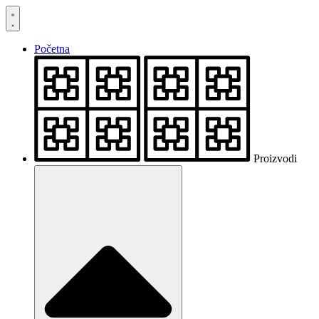
Skočite
na
sadržaj
Početna
Proizvodi