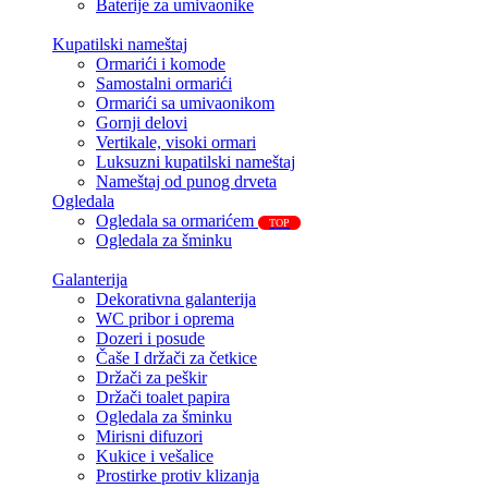
Baterije za umivaonike
Kupatilski nameštaj
Ormarići i komode
Samostalni ormarići
Ormarići sa umivaonikom
Gornji delovi
Vertikale, visoki ormari
Luksuzni kupatilski nameštaj
Nameštaj od punog drveta
Ogledala
Ogledala sa ormarićem
TOP
Ogledala za šminku
Galanterija
Dekorativna galanterija
WC pribor i oprema
Dozeri i posude
Čaše I držači za četkice
Držači za peškir
Držači toalet papira
Ogledala za šminku
Mirisni difuzori
Kukice i vešalice
Prostirke protiv klizanja