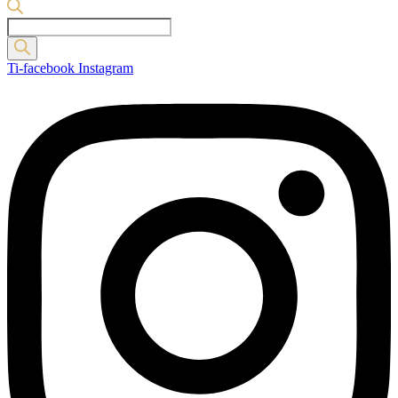
Products
search
Ti-facebook
Instagram