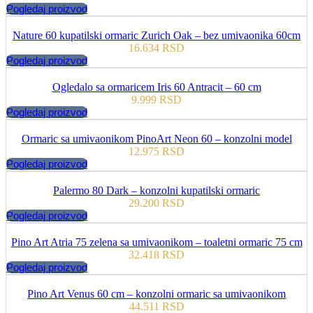
Pogledaj proizvod
Nature 60 kupatilski ormaric Zurich Oak – bez umivaonika 60cm
16.634
RSD
Pogledaj proizvod
Ogledalo sa ormaricem Iris 60 Antracit – 60 cm
9.999
RSD
Pogledaj proizvod
Ormaric sa umivaonikom PinoArt Neon 60 – konzolni model
12.975
RSD
Pogledaj proizvod
Palermo 80 Dark – konzolni kupatilski ormaric
29.200
RSD
Pogledaj proizvod
Pino Art Atria 75 zelena sa umivaonikom – toaletni ormaric 75 cm
32.418
RSD
Pogledaj proizvod
Pino Art Venus 60 cm – konzolni ormaric sa umivaonikom
44.511
RSD