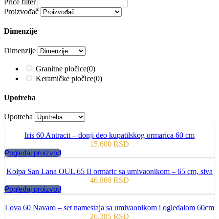
Price filter
Proizvođač
Dimenzije
Dimenzije
Granitne pločice
(0)
Keramičke pločice
(0)
Upotreba
Upotreba
Iris 60 Antracit – donji deo kupatilskog ormarica 60 cm
15.600
RSD
Pogledaj proizvod
Kolpa San Lana OUL 65 II ormaric sa umivaonikom – 65 cm, siva
46.860
RSD
Pogledaj proizvod
Lova 60 Navaro – set namestaja sa umivaonikom i ogledalom 60cm
26.385
RSD