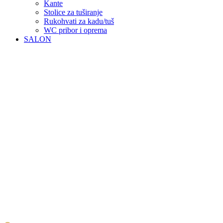
Kante
Stolice za tuširanje
Rukohvati za kadu/tuš
WC pribor i oprema
SALON