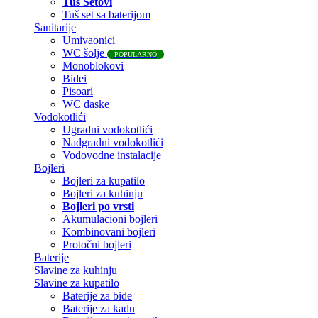
Tuš Setovi
Tuš set sa baterijom
Sanitarije
Umivaonici
WC šolje
POPULARNO
Monoblokovi
Bidei
Pisoari
WC daske
Vodokotlići
Ugradni vodokotlići
Nadgradni vodokotlići
Vodovodne instalacije
Bojleri
Bojleri za kupatilo
Bojleri za kuhinju
Bojleri po vrsti
Akumulacioni bojleri
Kombinovani bojleri
Protočni bojleri
Baterije
Slavine za kuhinju
Slavine za kupatilo
Baterije za bide
Baterije za kadu