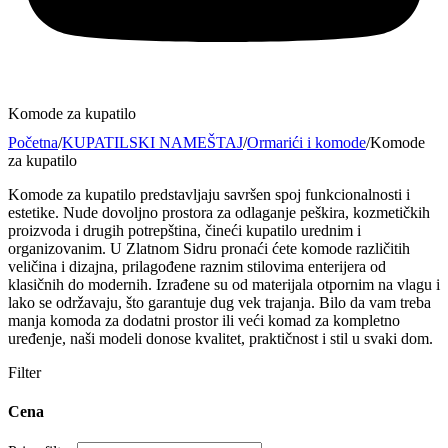
Komode za kupatilo
Početna
/
KUPATILSKI NAMEŠTAJ
/
Ormarići i komode
/
Komode
za kupatilo
Komode za kupatilo predstavljaju savršen spoj funkcionalnosti i
estetike. Nude dovoljno prostora za odlaganje peškira, kozmetičkih
proizvoda i drugih potrepština, čineći kupatilo urednim i
organizovanim. U Zlatnom Sidru pronaći ćete komode različitih
veličina i dizajna, prilagođene raznim stilovima enterijera od
klasičnih do modernih. Izrađene su od materijala otpornim na vlagu i
lako se održavaju, što garantuje dug vek trajanja. Bilo da vam treba
manja komoda za dodatni prostor ili veći komad za kompletno
uređenje, naši modeli donose kvalitet, praktičnost i stil u svaki dom.
Filter
Cena