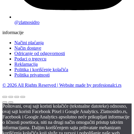
@zlatnosidro
informacije
Načini plaćanja
Način dostave
Odricanje od odgovornosti
Podaci o trgovcu
Reklamacija
Politika i korišćenje kolačića
Politika privatnosti
© 2026 All Rights Reserved | Website made by profesionalci.rs
Poštovani, ovaj sajt koristi kolačiće (tekstualne datoteke) odnosno,
ovaj sajt koristi Facebook Pixel i Google Analytics. Zlatnosidro.rs,
Facebook i Google Analytics apsolutno neće prikupljati informacije
o ličnosti posetioca, niti na drugi način omogućiti pristup takvim
informacijama. Daljim korišćenjem sajta prihvatate mehanizam
korišćenja kolačića koji služe za razvoj i poboljšanje naše web