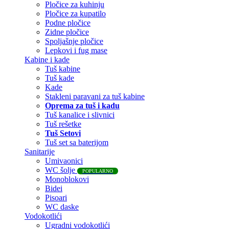
Pločice za kuhinju
Pločice za kupatilo
Podne pločice
Zidne pločice
Spoljašnje pločice
Lepkovi i fug mase
Kabine i kade
Tuš kabine
Tuš kade
Kade
Stakleni paravani za tuš kabine
Oprema za tuš i kadu
Tuš kanalice i slivnici
Tuš rešetke
Tuš Setovi
Tuš set sa baterijom
Sanitarije
Umivaonici
WC šolje
POPULARNO
Monoblokovi
Bidei
Pisoari
WC daske
Vodokotlići
Ugradni vodokotlići