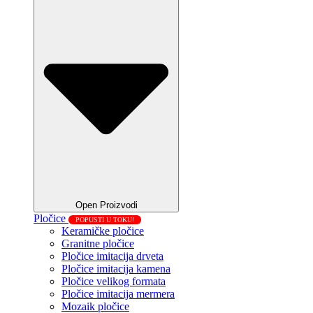
Open Proizvodi
Pločice
POPUSTI U TOKU!
Keramičke pločice
Granitne pločice
Pločice imitacija drveta
Pločice imitacija kamena
Pločice velikog formata
Pločice imitacija mermera
Mozaik pločice