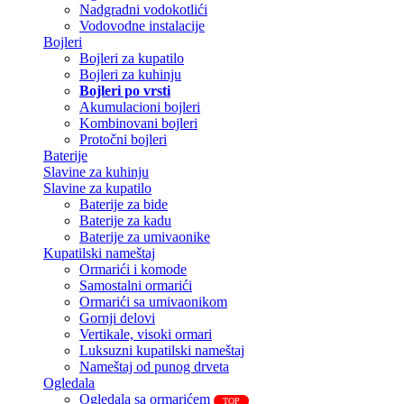
Nadgradni vodokotlići
Vodovodne instalacije
Bojleri
Bojleri za kupatilo
Bojleri za kuhinju
Bojleri po vrsti
Akumulacioni bojleri
Kombinovani bojleri
Protočni bojleri
Baterije
Slavine za kuhinju
Slavine za kupatilo
Baterije za bide
Baterije za kadu
Baterije za umivaonike
Kupatilski nameštaj
Ormarići i komode
Samostalni ormarići
Ormarići sa umivaonikom
Gornji delovi
Vertikale, visoki ormari
Luksuzni kupatilski nameštaj
Nameštaj od punog drveta
Ogledala
Ogledala sa ormarićem
TOP