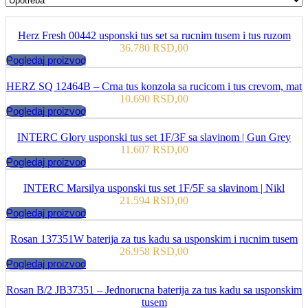
Herz Fresh 00442 usponski tus set sa rucnim tusem i tus ruzom
36.780
RSD
,00
Pogledaj proizvod
HERZ SQ 12464B – Crna tus konzola sa rucicom i tus crevom, mat
10.690
RSD
,00
Pogledaj proizvod
INTERC Glory usponski tus set 1F/3F sa slavinom | Gun Grey
11.607
RSD
,00
Pogledaj proizvod
INTERC Marsilya usponski tus set 1F/5F sa slavinom | Nikl
21.594
RSD
,00
Pogledaj proizvod
Rosan 137351W baterija za tus kadu sa usponskim i rucnim tusem
26.958
RSD
,00
Pogledaj proizvod
Rosan B/2 JB37351 – Jednorucna baterija za tus kadu sa usponskim
tusem