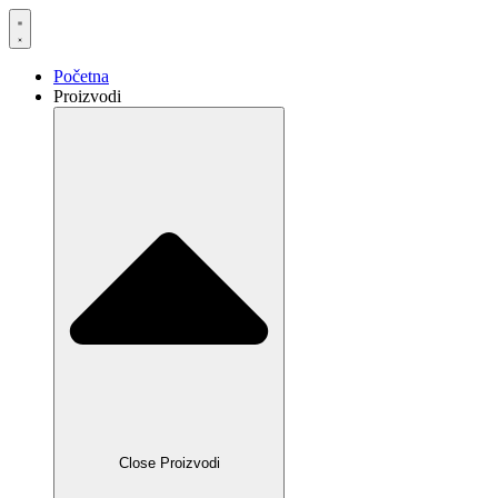
Skočite
na
sadržaj
Početna
Proizvodi
Close Proizvodi