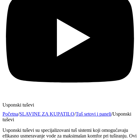
Usponski tuševi
Početna
/
SLAVINE ZA KUPATILO
/
Tuš setovi i paneli
/
Usponski
tuševi
Usponski tuševi su specijalizovani tuš sistemi koji omogućavaju
efikasno usmeravanje vode za maksimalan komfor pri tuširanju. Ovi