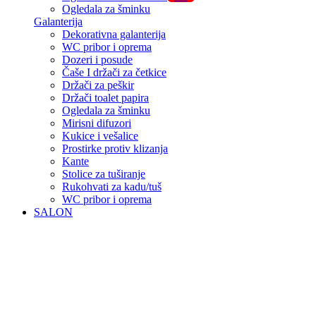
Ogledala za šminku
Galanterija
Dekorativna galanterija
WC pribor i oprema
Dozeri i posude
Čaše I držači za četkice
Držači za peškir
Držači toalet papira
Ogledala za šminku
Mirisni difuzori
Kukice i vešalice
Prostirke protiv klizanja
Kante
Stolice za tuširanje
Rukohvati za kadu/tuš
WC pribor i oprema
SALON