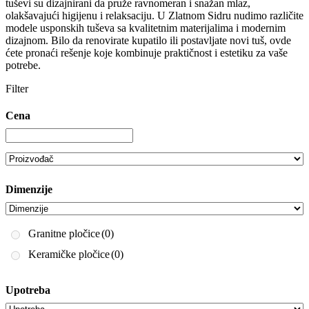
tuševi su dizajnirani da pruže ravnomeran i snažan mlaz,
olakšavajući higijenu i relaksaciju. U Zlatnom Sidru nudimo različite
modele usponskih tuševa sa kvalitetnim materijalima i modernim
dizajnom. Bilo da renovirate kupatilo ili postavljate novi tuš, ovde
ćete pronaći rešenje koje kombinuje praktičnost i estetiku za vaše
potrebe.
Filter
Cena
Dimenzije
Granitne pločice
(0)
Keramičke pločice
(0)
Upotreba