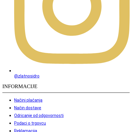
@zlatnosidro
INFORMACIJE
Načini plaćanja
Način dostave
Odricanje od odgovornosti
Podaci o trgovcu
Reklamacija