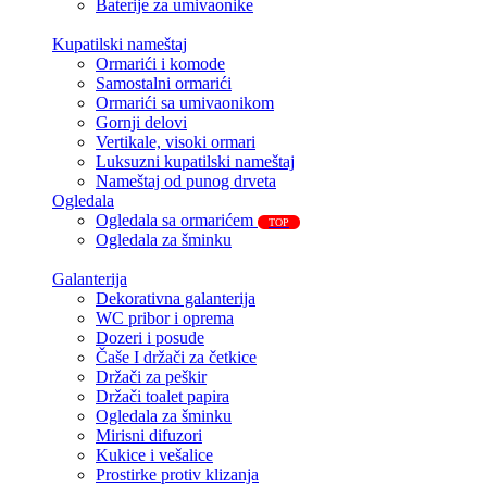
Baterije za umivaonike
Kupatilski nameštaj
Ormarići i komode
Samostalni ormarići
Ormarići sa umivaonikom
Gornji delovi
Vertikale, visoki ormari
Luksuzni kupatilski nameštaj
Nameštaj od punog drveta
Ogledala
Ogledala sa ormarićem
TOP
Ogledala za šminku
Galanterija
Dekorativna galanterija
WC pribor i oprema
Dozeri i posude
Čaše I držači za četkice
Držači za peškir
Držači toalet papira
Ogledala za šminku
Mirisni difuzori
Kukice i vešalice
Prostirke protiv klizanja