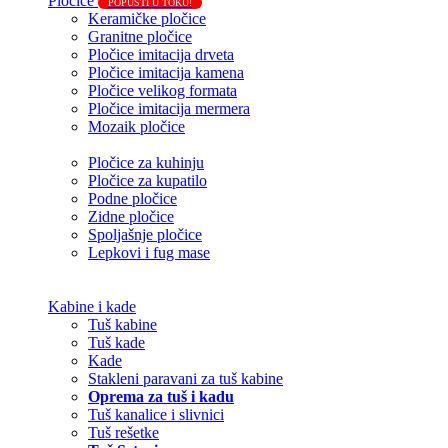
Pločice
POPUSTI U TOKU!
Keramičke pločice
Granitne pločice
Pločice imitacija drveta
Pločice imitacija kamena
Pločice velikog formata
Pločice imitacija mermera
Mozaik pločice
Pločice za kuhinju
Pločice za kupatilo
Podne pločice
Zidne pločice
Spoljašnje pločice
Lepkovi i fug mase
Kabine i kade
Tuš kabine
Tuš kade
Kade
Stakleni paravani za tuš kabine
Oprema za tuš i kadu
Tuš kanalice i slivnici
Tuš rešetke