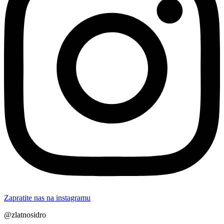
Zapratite nas na instagramu
@zlatnosidro