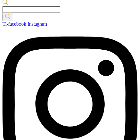
Products
search
Ti-facebook
Instagram