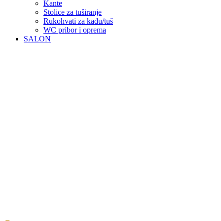
Kante
Stolice za tuširanje
Rukohvati za kadu/tuš
WC pribor i oprema
SALON