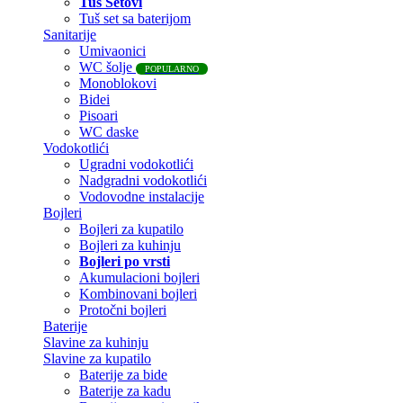
Tuš Setovi
Tuš set sa baterijom
Sanitarije
Umivaonici
WC šolje
POPULARNO
Monoblokovi
Bidei
Pisoari
WC daske
Vodokotlići
Ugradni vodokotlići
Nadgradni vodokotlići
Vodovodne instalacije
Bojleri
Bojleri za kupatilo
Bojleri za kuhinju
Bojleri po vrsti
Akumulacioni bojleri
Kombinovani bojleri
Protočni bojleri
Baterije
Slavine za kuhinju
Slavine za kupatilo
Baterije za bide
Baterije za kadu