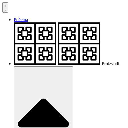
Skočite
na
sadržaj
Početna
Proizvodi