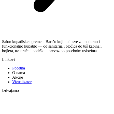
Salon kupatilske opreme u Bariču koji nudi sve za moderno i
funkcionalno kupatilo — od sanitarija i pločica do tuš kabina i
bojlera, uz stručnu podršku i prevoz po posebnim uslovima.
Linkovi
Početna
O nama
Akcije
Vizualizator
Izdvajamo