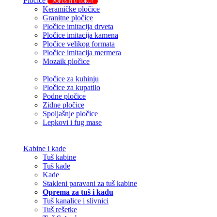
Pločice
POPUSTI U TOKU!
Keramičke pločice
Granitne pločice
Pločice imitacija drveta
Pločice imitacija kamena
Pločice velikog formata
Pločice imitacija mermera
Mozaik pločice
Pločice za kuhinju
Pločice za kupatilo
Podne pločice
Zidne pločice
Spoljašnje pločice
Lepkovi i fug mase
Kabine i kade
Tuš kabine
Tuš kade
Kade
Stakleni paravani za tuš kabine
Oprema za tuš i kadu
Tuš kanalice i slivnici
Tuš rešetke