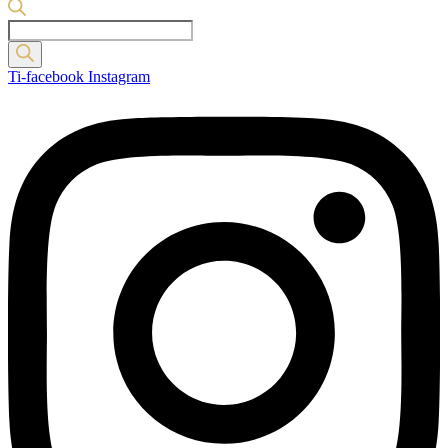
Products
search
Ti-facebook
Instagram