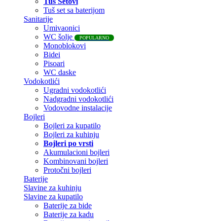
Tuš Setovi
Tuš set sa baterijom
Sanitarije
Umivaonici
WC šolje
POPULARNO
Monoblokovi
Bidei
Pisoari
WC daske
Vodokotlići
Ugradni vodokotlići
Nadgradni vodokotlići
Vodovodne instalacije
Bojleri
Bojleri za kupatilo
Bojleri za kuhinju
Bojleri po vrsti
Akumulacioni bojleri
Kombinovani bojleri
Protočni bojleri
Baterije
Slavine za kuhinju
Slavine za kupatilo
Baterije za bide
Baterije za kadu