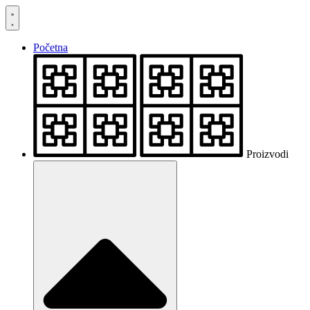
Skočite
na
sadržaj
Početna
Proizvodi