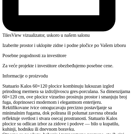
TilesView vizualizator, uskoro u našem salonu
Izaberite prostor i uklopite zidne i podne pločice po Vašem izboru
Posebne pogodnosti za investitore
Za veće projekte i investitore obezbeđujemo posebne cene.
Informacije o proizvodu
Statuario Kalos 60×120 plocice kombinuju luksuzan izgled
prirodnog mermera sa izdrzljivoscu gres-porculana. Sa dimenzijama
60×120 cm, ove plocice vizuelno prosiruju prostor i smanjuju broj
fuga, doprinoseci modernom i elegantnom enterijeru.
Rektifikovane ivice omogucavaju precizno postavljanje sa
minimalnim fugama, dok polirana ili polumat zavrsna obrada
reflektuje svetlost i stvara osecaj prostranosti. Statuario Kalos
plocice su odlican izbor za zidove i podove — bilo u kupatilu,
kuhinji, hodniku ili dnevnom boravku.