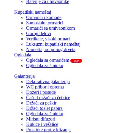
Baterije za umivaonike
Kupatilski nameštaj
Ormarići i komode
Samostalni ormarići
Ormarići sa umivaonikom
Gornji delovi
Vertikale, visoki ormari
Luksuzni kupatilski nameštaj
Nameštaj od punog drveta
Ogledala
Ogledala sa ormarićem
TOP
Ogledala za šminku
Galanterija
Dekorativna galanterija
WC pribor i oprema
Dozeri i posude
Čaše I držači za četkice
Držači za peškir
Držači toalet papira
Ogledala za šminku
Mirisni difuzori
Kukice i vešalice
Prostirke protiv klizanja