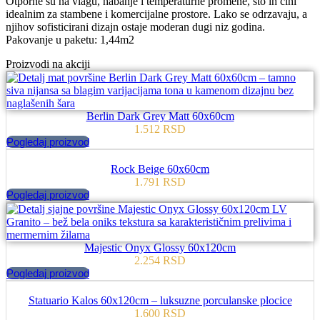
Otporne su na vlagu, habanje i temperaturne promene, sto ih cini
idealnim za stambene i komercijalne prostore. Lako se odrzavaju, a
njihov sofisticirani dizajn ostaje moderan dugi niz godina.
Pakovanje u paketu: 1,44m2
Proizvodi na akciji
Berlin Dark Grey Matt 60x60cm
1.512
RSD
Pogledaj proizvod
Rock Beige 60x60cm
1.791
RSD
Pogledaj proizvod
Majestic Onyx Glossy 60x120cm
2.254
RSD
Pogledaj proizvod
Statuario Kalos 60x120cm – luksuzne porculanske plocice
1.600
RSD