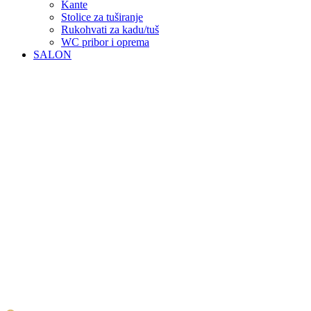
Kante
Stolice za tuširanje
Rukohvati za kadu/tuš
WC pribor i oprema
SALON