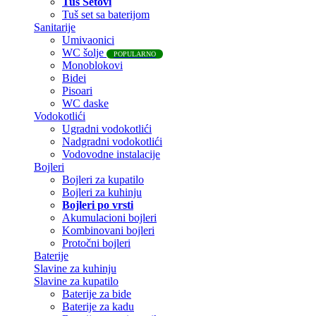
Tuš Setovi
Tuš set sa baterijom
Sanitarije
Umivaonici
WC šolje
POPULARNO
Monoblokovi
Bidei
Pisoari
WC daske
Vodokotlići
Ugradni vodokotlići
Nadgradni vodokotlići
Vodovodne instalacije
Bojleri
Bojleri za kupatilo
Bojleri za kuhinju
Bojleri po vrsti
Akumulacioni bojleri
Kombinovani bojleri
Protočni bojleri
Baterije
Slavine za kuhinju
Slavine za kupatilo
Baterije za bide
Baterije za kadu