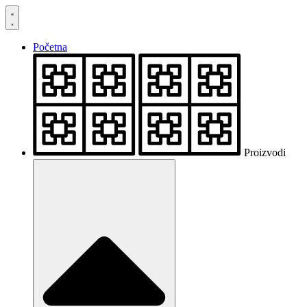
Skočite
na
sadržaj
Početna
Proizvodi