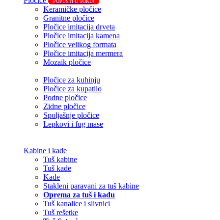
Pločice
POPUSTI U TOKU!
Keramičke pločice
Granitne pločice
Pločice imitacija drveta
Pločice imitacija kamena
Pločice velikog formata
Pločice imitacija mermera
Mozaik pločice
Pločice za kuhinju
Pločice za kupatilo
Podne pločice
Zidne pločice
Spoljašnje pločice
Lepkovi i fug mase
Kabine i kade
Tuš kabine
Tuš kade
Kade
Stakleni paravani za tuš kabine
Oprema za tuš i kadu
Tuš kanalice i slivnici
Tuš rešetke