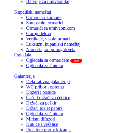
Baterije za umivaonike
Kupatilski nameštaj
Ormarići i komode
Samostalni ormarići
Ormarići sa umivaonikom
Gornji delovi
Vertikale, visoki ormari
Luksuzni kupatilski nameštaj
Nameštaj od punog drveta
Ogledala
Ogledala sa ormarićem
TOP
Ogledala za šminku
Galanterija
Dekorativna galanterija
WC pribor i oprema
Dozeri i posude
Čaše I držači za četkice
Držači za peškir
Držači toalet papira
Ogledala za šminku
Mirisni difuzori
Kukice i vešalice
Prostirke protiv klizanja