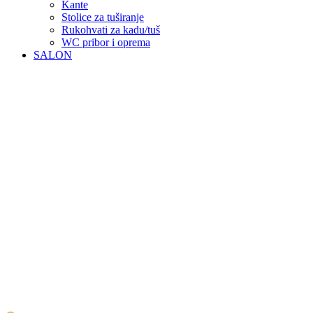
Kante
Stolice za tuširanje
Rukohvati za kadu/tuš
WC pribor i oprema
SALON