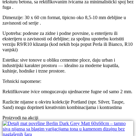
teksturu betona, sa rektifikovanim ivicama za minimalisticki spoj bez
fuga .
Dimenzije: 30 x 60 cm format, tipicno oko 8,5-10 mm debljine u
zavisnosti od serije .
Upotreba: podesne za zidne i podne povrsine, u enterijeru ili
eksterijeru u zavisnosti od debljine; za spoljnu upotrebu koristiti
verziju R9/R10 klizanja (kod nekih boja poput Perla ili Bianco, R10
vanjski)
Estetika: sive tonove u obliku cementne ploce, daju urban i
industrijski karakter prostoru — idealno za moderne kupatila,
kuhinje, hodnike i trzne prostore.
Tehnicki napomene:
Rektifikovane ivice omogucavaju ujednacene fugne od samo 2 mm.
Razlicite nijanse u okviru kolekcije Portland (npr. Silver, Taupe,
Sand) mogu doprineti kreativnim kombinacijama i kontrastima
Proizvodi na akciji