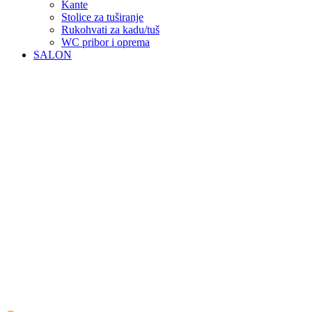
Kante
Stolice za tuširanje
Rukohvati za kadu/tuš
WC pribor i oprema
SALON