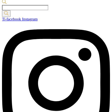
Products
search
Ti-facebook
Instagram