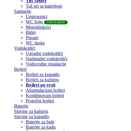
Tuš Setovi
Tuš set sa baterijom
Sanitarije
Umivaonici
WC šolje
POPULARNO
Monoblokovi
Bidei
Pisoari
WC daske
Vodokotlići
Ugradni vodokotlići
Nadgradni vodokotlići
Vodovodne instalacije
Bojleri
Bojleri za kupatilo
Bojleri za kuhinju
Bojleri po vrsti
Akumulacioni bojleri
Kombinovani bojleri
Protočni bojleri
Baterije
Slavine za kuhinju
Slavine za kupatilo
Baterije za bide
Baterije za kadu