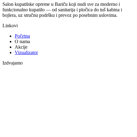
Salon kupatilske opreme u Bariču koji nudi sve za moderno i
funkcionalno kupatilo — od sanitarija i pločica do tuš kabina i
bojlera, uz stručnu podršku i prevoz po posebnim uslovima.
Linkovi
Početna
O nama
Akcije
Vizualizator
Izdvajamo