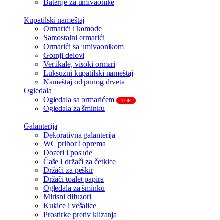
Baterije za umivaonike
Kupatilski nameštaj
Ormarići i komode
Samostalni ormarići
Ormarići sa umivaonikom
Gornji delovi
Vertikale, visoki ormari
Luksuzni kupatilski nameštaj
Nameštaj od punog drveta
Ogledala
Ogledala sa ormarićem
TOP
Ogledala za šminku
Galanterija
Dekorativna galanterija
WC pribor i oprema
Dozeri i posude
Čaše I držači za četkice
Držači za peškir
Držači toalet papira
Ogledala za šminku
Mirisni difuzori
Kukice i vešalice
Prostirke protiv klizanja