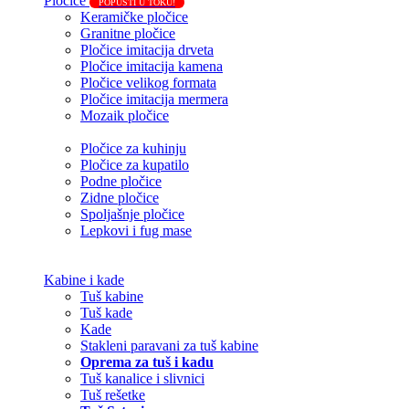
Pločice
POPUSTI U TOKU!
Keramičke pločice
Granitne pločice
Pločice imitacija drveta
Pločice imitacija kamena
Pločice velikog formata
Pločice imitacija mermera
Mozaik pločice
Pločice za kuhinju
Pločice za kupatilo
Podne pločice
Zidne pločice
Spoljašnje pločice
Lepkovi i fug mase
Kabine i kade
Tuš kabine
Tuš kade
Kade
Stakleni paravani za tuš kabine
Oprema za tuš i kadu
Tuš kanalice i slivnici
Tuš rešetke