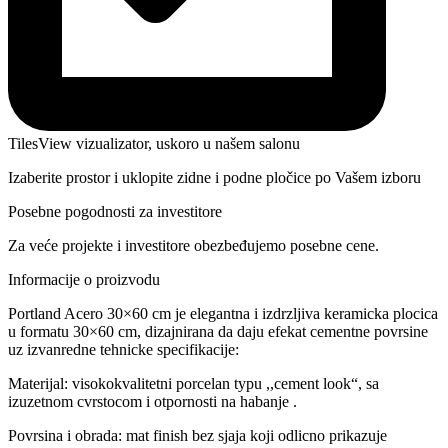
TilesView vizualizator, uskoro u našem salonu
Izaberite prostor i uklopite zidne i podne pločice po Vašem izboru
Posebne pogodnosti za investitore
Za veće projekte i investitore obezbeđujemo posebne cene.
Informacije o proizvodu
Portland Acero 30×60 cm je elegantna i izdrzljiva keramicka plocica
u formatu 30×60 cm, dizajnirana da daju efekat cementne povrsine
uz izvanredne tehnicke specifikacije:
Materijal: visokokvalitetni porcelan typu ,,cement look“, sa
izuzetnom cvrstocom i otpornosti na habanje .
Povrsina i obrada: mat finish bez sjaja koji odlicno prikazuje