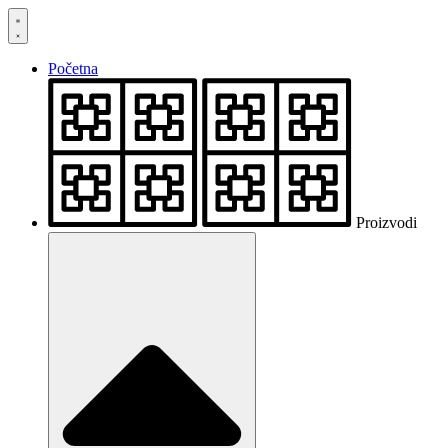
Skočite
na
sadržaj
Početna
Proizvodi