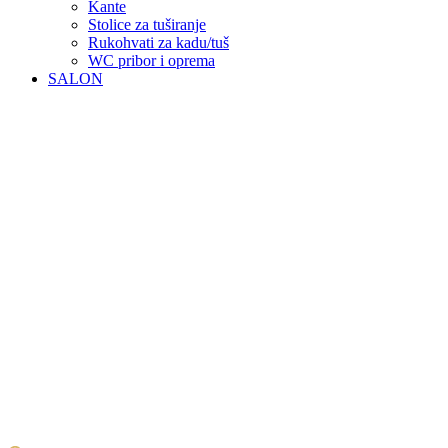
Kante
Stolice za tuširanje
Rukohvati za kadu/tuš
WC pribor i oprema
SALON