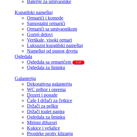
Baterije za umivaonike
Kupatilski nameštaj
Ormarići i komode
Samostalni ormarići
Ormarići sa umivaonikom
Gornji delovi
Vertikale, visoki ormari
Luksuzni kupatilski nameštaj
Nameštaj od punog drveta
Ogledala
Ogledala sa ormarićem
TOP
Ogledala za šminku
Galanterija
Dekorativna galanterija
WC pribor i oprema
Dozeri i posude
Čaše I držači za četkice
Držači za peškir
Držači toalet papira
Ogledala za šminku
Mirisni difuzori
Kukice i vešalice
Prostirke protiv klizanja