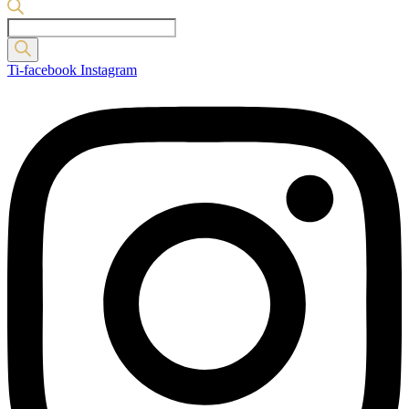
Products
search
Ti-facebook
Instagram