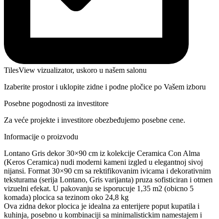
TilesView vizualizator, uskoro u našem salonu
Izaberite prostor i uklopite zidne i podne pločice po Vašem izboru
Posebne pogodnosti za investitore
Za veće projekte i investitore obezbeđujemo posebne cene.
Informacije o proizvodu
Lontano Gris dekor 30×90 cm iz kolekcije Ceramica Con Alma
(Keros Ceramica) nudi moderni kameni izgled u elegantnoj sivoj
nijansi. Format 30×90 cm sa rektifikovanim ivicama i dekorativnim
teksturama (serija Lontano, Gris varijanta) pruza sofisticiran i otmen
vizuelni efekat. U pakovanju se isporucuje 1,35 m2 (obicno 5
komada) plocica sa tezinom oko 24,8 kg
Ova zidna dekor plocica je idealna za enterijere poput kupatila i
kuhinja, posebno u kombinaciji sa minimalistickim namestajem i