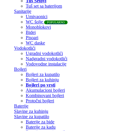
Tuš Setovi
Tuš set sa baterijom
Sanitarije
Umivaonici
WC šolje
POPULARNO
Monoblokovi
Bidei
Pisoari
WC daske
Vodokotlići
Ugradni vodokotlići
Nadgradni vodokotlići
Vodovodne instalacije
Bojleri
Bojleri za kupatilo
Bojleri za kuhinju
Bojleri po vrsti
Akumulacioni bojleri
Kombinovani bojleri
Protočni bojleri
Baterije
Slavine za kuhinju
Slavine za kupatilo
Baterije za bide
Baterije za kadu