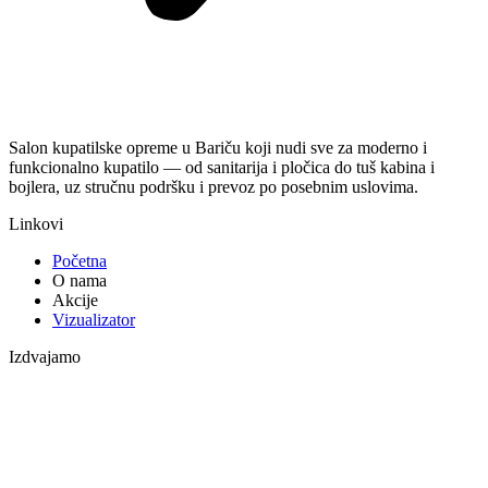
Salon kupatilske opreme u Bariču koji nudi sve za moderno i
funkcionalno kupatilo — od sanitarija i pločica do tuš kabina i
bojlera, uz stručnu podršku i prevoz po posebnim uslovima.
Linkovi
Početna
O nama
Akcije
Vizualizator
Izdvajamo