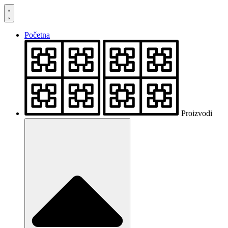
Skočite
na
sadržaj
Početna
Proizvodi