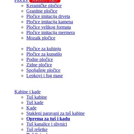
Pločice
POPUSTI U TOKU!
Keramičke pločice
Granitne pločice
Pločice imitacija drveta
Pločice imitacija kamena
Pločice velikog formata
Pločice imitacija mermera
Mozaik pločice
Pločice za kuhinju
Pločice za kupatilo
Podne pločice
Zidne pločice
Spoljašnje pločice
Lepkovi i fug mase
Kabine i kade
Tuš kabine
Tuš kade
Kade
Stakleni paravani za tuš kabine
Oprema za tuš i kadu
Tuš kanalice i slivnici
Tuš rešetke