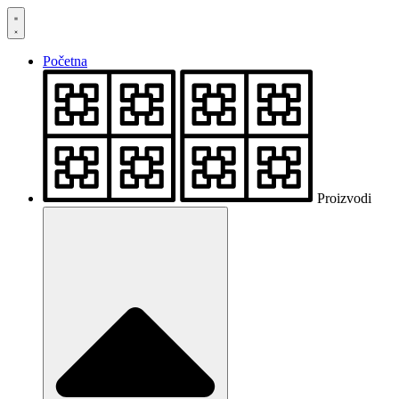
Skočite
na
sadržaj
Početna
Proizvodi