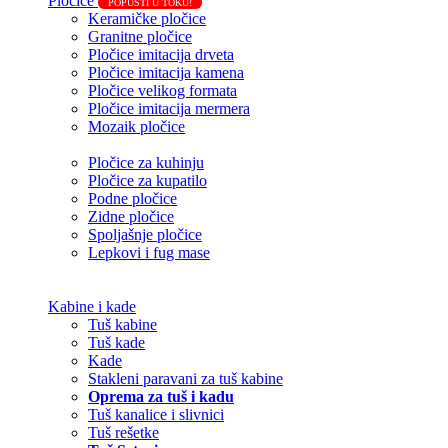
Pločice
POPUSTI U TOKU!
Keramičke pločice
Granitne pločice
Pločice imitacija drveta
Pločice imitacija kamena
Pločice velikog formata
Pločice imitacija mermera
Mozaik pločice
Pločice za kuhinju
Pločice za kupatilo
Podne pločice
Zidne pločice
Spoljašnje pločice
Lepkovi i fug mase
Kabine i kade
Tuš kabine
Tuš kade
Kade
Stakleni paravani za tuš kabine
Oprema za tuš i kadu
Tuš kanalice i slivnici
Tuš rešetke