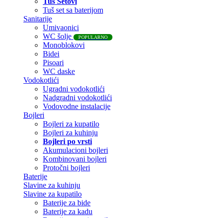
Tuš Setovi
Tuš set sa baterijom
Sanitarije
Umivaonici
WC šolje
POPULARNO
Monoblokovi
Bidei
Pisoari
WC daske
Vodokotlići
Ugradni vodokotlići
Nadgradni vodokotlići
Vodovodne instalacije
Bojleri
Bojleri za kupatilo
Bojleri za kuhinju
Bojleri po vrsti
Akumulacioni bojleri
Kombinovani bojleri
Protočni bojleri
Baterije
Slavine za kuhinju
Slavine za kupatilo
Baterije za bide
Baterije za kadu