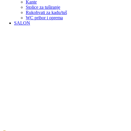
Kante
Stolice za tuširanje
Rukohvati za kadu/tuš
WC pribor i oprema
SALON