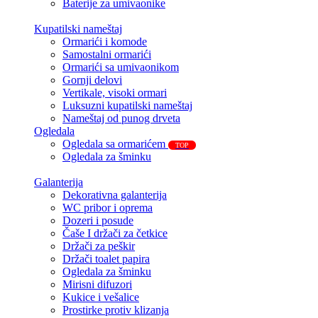
Baterije za umivaonike
Kupatilski nameštaj
Ormarići i komode
Samostalni ormarići
Ormarići sa umivaonikom
Gornji delovi
Vertikale, visoki ormari
Luksuzni kupatilski nameštaj
Nameštaj od punog drveta
Ogledala
Ogledala sa ormarićem
TOP
Ogledala za šminku
Galanterija
Dekorativna galanterija
WC pribor i oprema
Dozeri i posude
Čaše I držači za četkice
Držači za peškir
Držači toalet papira
Ogledala za šminku
Mirisni difuzori
Kukice i vešalice
Prostirke protiv klizanja