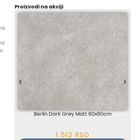
Proizvodi na akciji
ena
ni
to
Berlin Dark Grey Matt 60x60cm
1.512
RSD