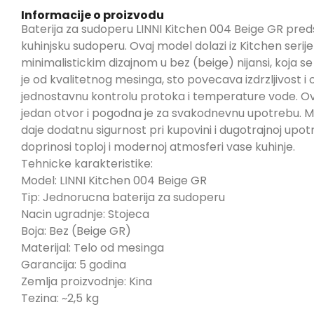
Informacije o proizvodu
Baterija za sudoperu LINNI Kitchen 004 Beige GR predst
kuhinjsku sudoperu. Ovaj model dolazi iz Kitchen seri
minimalistickim dizajnom u bez (beige) nijansi, koja se
je od kvalitetnog mesinga, sto povecava izdrzljivost 
jednostavnu kontrolu protoka i temperature vode. Ova
jedan otvor i pogodna je za svakodnevnu upotrebu. Mo
daje dodatnu sigurnost pri kupovini i dugotrajnoj upotre
doprinosi toploj i modernoj atmosferi vase kuhinje.
Tehnicke karakteristike:
Model: LINNI Kitchen 004 Beige GR
Tip: Jednorucna baterija za sudoperu
Nacin ugradnje: Stojeca
Boja: Bez (Beige GR)
Materijal: Telo od mesinga
Garancija: 5 godina
Zemlja proizvodnje: Kina
Tezina: ~2,5 kg