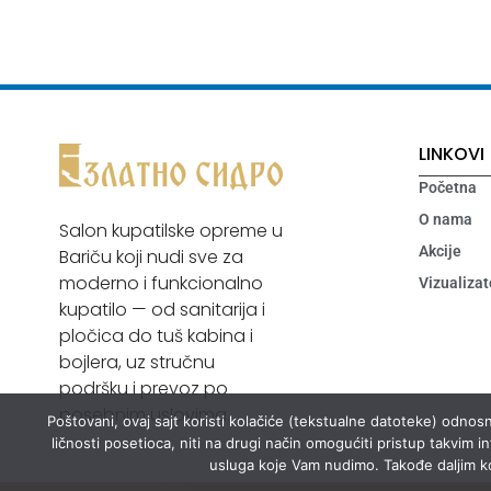
LINKOVI
Početna
O nama
Salon kupatilske opreme u
Akcije
Bariču koji nudi sve za
moderno i funkcionalno
Vizualizat
kupatilo — od sanitarija i
pločica do tuš kabina i
bojlera, uz stručnu
podršku i prevoz po
posebnim uslovima.
Poštovani, ovaj sajt koristi kolačiće (tekstualne datoteke) odnosn
ličnosti posetioca, niti na drugi način omogućiti pristup takvim 
usluga koje Vam nudimo. Takođe daljim kor