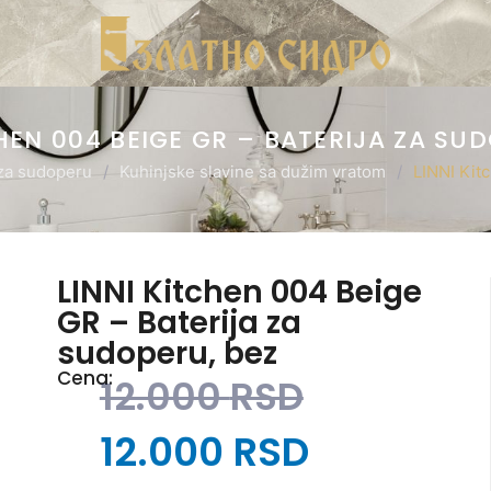
CHEN 004 BEIGE GR – BATERIJA ZA SUD
 za sudoperu
/
Kuhinjske slavine sa dužim vratom
/
LINNI Kit
LINNI Kitchen 004 Beige
GR – Baterija za
sudoperu, bez
Cena:
12.000
RSD
12.000
RSD