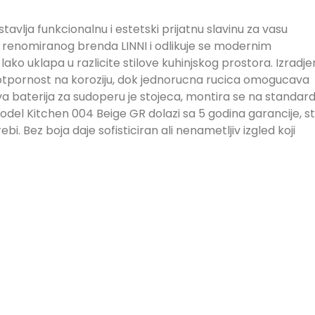
avlja funkcionalnu i estetski prijatnu slavinu za vasu
je renomiranog brenda LINNI i odlikuje se modernim
 lako uklapa u razlicite stilove kuhinjskog prostora. Izradj
i otpornost na koroziju, dok jednorucna rucica omogucava
 baterija za sudoperu je stojeca, montira se na standard
del Kitchen 004 Beige GR dolazi sa 5 godina garancije, s
bi. Bez boja daje sofisticiran ali nenametljiv izgled koji