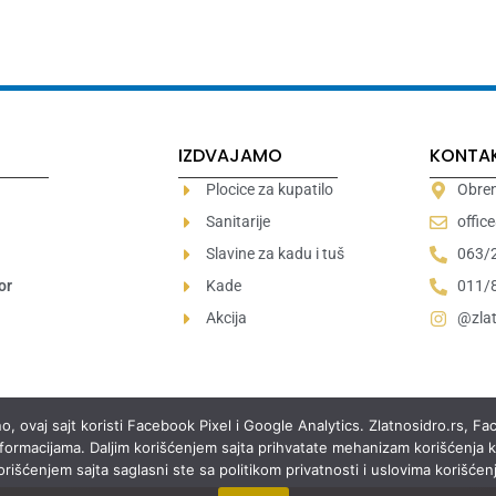
IZDVAJAMO
KONTA
Plocice za kupatilo
Obren
Sanitarije
offic
Slavine za kadu i tuš
063/
or
Kade
011/
Akcija
@zlat
o, ovaj sajt koristi Facebook Pixel i Google Analytics. Zlatnosidro.rs, F
informacijama. Daljim korišćenjem sajta prihvatate mehanizam korišćenja ko
išćenjem sajta saglasni ste sa politikom privatnosti i uslovima korišćenj