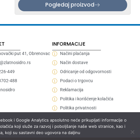
Pogledaj proizvod
KT
INFORMACIJE
ovački put 41, Obrenovac
Načini plaćanja
e@zlatnosidro.rs
Način dostave
226-449
Odricanje od odgovornosti
8702-488
Podaci o trgovcu
nosidro
Reklamacija
Politika i korišćenje kolačića
Politika privatnosti
acebook i Google Analytics apsolutno neće prikupljati informacije o
lačića koji služe za razvoj i poboljšanje naše web stranice, kao i
a, koji su sastavni deo ugovora na daljinu