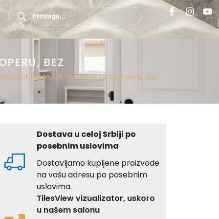
OPERU, BEZ
chen 004 Beige GR – Baterija za sudoperu, bez
Dostava u celoj Srbiji po
posebnim uslovima
Dostavljamo kupljene proizvode
na vašu adresu po posebnim
uslovima.
TilesView vizualizator, uskoro
u našem salonu