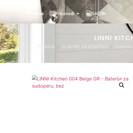
Početna
Proizvodi
SALON
LINNI KIT
Početna
/
SLAVINE ZA KUHINJU
/
Slavine