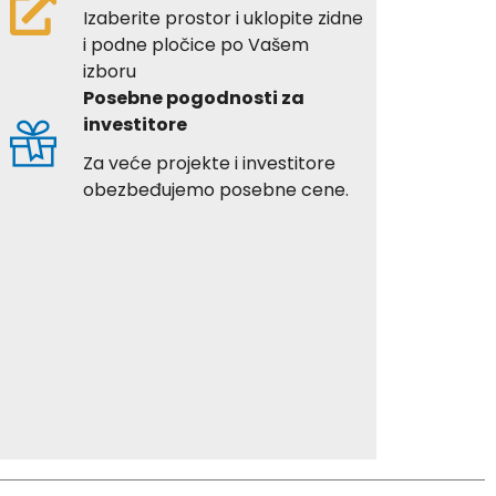
Izaberite prostor i uklopite zidne
i podne pločice po Vašem
izboru
Posebne pogodnosti za
investitore
Za veće projekte i investitore
obezbeđujemo posebne cene.