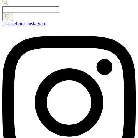
Products
search
Ti-facebook
Instagram