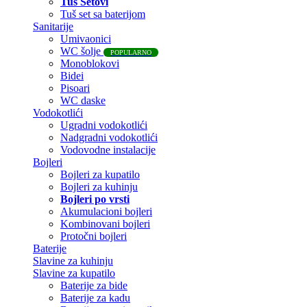
Tuš Setovi
Tuš set sa baterijom
Sanitarije
Umivaonici
WC šolje
POPULARNO
Monoblokovi
Bidei
Pisoari
WC daske
Vodokotlići
Ugradni vodokotlići
Nadgradni vodokotlići
Vodovodne instalacije
Bojleri
Bojleri za kupatilo
Bojleri za kuhinju
Bojleri po vrsti
Akumulacioni bojleri
Kombinovani bojleri
Protočni bojleri
Baterije
Slavine za kuhinju
Slavine za kupatilo
Baterije za bide
Baterije za kadu