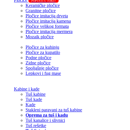
Pločice
POPUSTI U TOKU!
Keramičke pločice
Granitne pločice
Pločice imitacija drveta
Pločice imitacija kamena
Pločice velikog formata
Pločice imitacija mermera
Mozaik pločice
Pločice za kuhinju
Pločice za kupatilo
Podne pločice
Zidne pločice
Spoljašnje pločice
Lepkovi i fug mase
Kabine i kade
Tuš kabine
Tuš kade
Kade
Stakleni paravani za tuš kabine
Oprema za tuš i kadu
Tuš kanalice i slivnici
Tuš rešetke