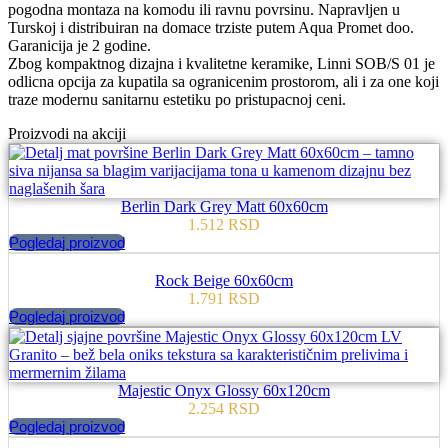
pogodna montaza na komodu ili ravnu povrsinu. Napravljen u
Turskoj i distribuiran na domace trziste putem Aqua Promet doo.
Garanicija je 2 godine.
Zbog kompaktnog dizajna i kvalitetne keramike, Linni SOB/S 01 je
odlicna opcija za kupatila sa ogranicenim prostorom, ali i za one koji
traze modernu sanitarnu estetiku po pristupacnoj ceni.
Proizvodi na akciji
Berlin Dark Grey Matt 60x60cm
1.512
RSD
Pogledaj proizvod
Rock Beige 60x60cm
1.791
RSD
Pogledaj proizvod
Majestic Onyx Glossy 60x120cm
2.254
RSD
Pogledaj proizvod