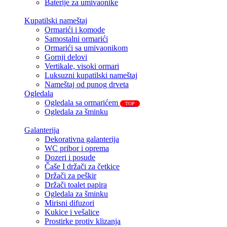
Baterije za umivaonike
Kupatilski nameštaj
Ormarići i komode
Samostalni ormarići
Ormarići sa umivaonikom
Gornji delovi
Vertikale, visoki ormari
Luksuzni kupatilski nameštaj
Nameštaj od punog drveta
Ogledala
Ogledala sa ormarićem
TOP
Ogledala za šminku
Galanterija
Dekorativna galanterija
WC pribor i oprema
Dozeri i posude
Čaše I držači za četkice
Držači za peškir
Držači toalet papira
Ogledala za šminku
Mirisni difuzori
Kukice i vešalice
Prostirke protiv klizanja