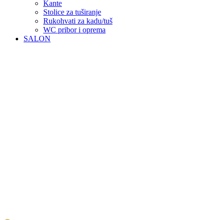
Kante
Stolice za tuširanje
Rukohvati za kadu/tuš
WC pribor i oprema
SALON