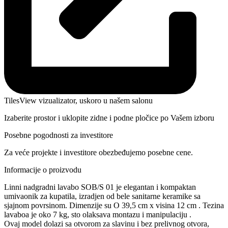
TilesView vizualizator, uskoro u našem salonu
Izaberite prostor i uklopite zidne i podne pločice po Vašem izboru
Posebne pogodnosti za investitore
Za veće projekte i investitore obezbeđujemo posebne cene.
Informacije o proizvodu
Linni nadgradni lavabo SOB/S 01 je elegantan i kompaktan
umivaonik za kupatila, izradjen od bele sanitarne keramike sa
sjajnom povrsinom. Dimenzije su O 39,5 cm x visina 12 cm . Tezina
lavaboa je oko 7 kg, sto olaksava montazu i manipulaciju .
Ovaj model dolazi sa otvorom za slavinu i bez prelivnog otvora,