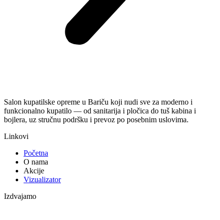
Salon kupatilske opreme u Bariču koji nudi sve za moderno i
funkcionalno kupatilo — od sanitarija i pločica do tuš kabina i
bojlera, uz stručnu podršku i prevoz po posebnim uslovima.
Linkovi
Početna
O nama
Akcije
Vizualizator
Izdvajamo