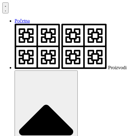
Skočite
na
sadržaj
Početna
Proizvodi