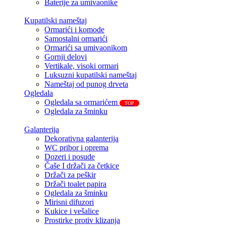
Baterije za umivaonike
Kupatilski nameštaj
Ormarići i komode
Samostalni ormarići
Ormarići sa umivaonikom
Gornji delovi
Vertikale, visoki ormari
Luksuzni kupatilski nameštaj
Nameštaj od punog drveta
Ogledala
Ogledala sa ormarićem
TOP
Ogledala za šminku
Galanterija
Dekorativna galanterija
WC pribor i oprema
Dozeri i posude
Čaše I držači za četkice
Držači za peškir
Držači toalet papira
Ogledala za šminku
Mirisni difuzori
Kukice i vešalice
Prostirke protiv klizanja