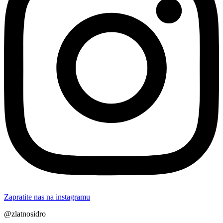
Zapratite nas na instagramu
@zlatnosidro