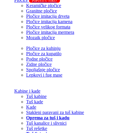
Pločice
POPUSTI U TOKU!
Keramičke pločice
Granitne pločice
Pločice imitacija drveta
Pločice imitacija kamena
Pločice velikog formata
Pločice imitacija mermera
Mozaik pločice
Pločice za kuhinju
Pločice za kupatilo
Podne pločice
Zidne pločice
Spoljašnje pločice
Lepkovi i fug mase
Kabine i kade
Tuš kabine
Tuš kade
Kade
Stakleni paravani za tuš kabine
Oprema za tuš i kadu
Tuš kanalice i slivnici
Tuš rešetke