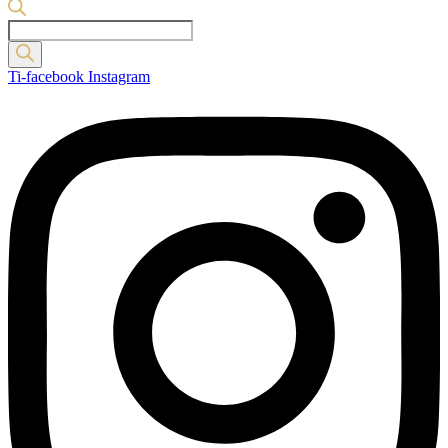
Products
search
Ti-facebook
Instagram