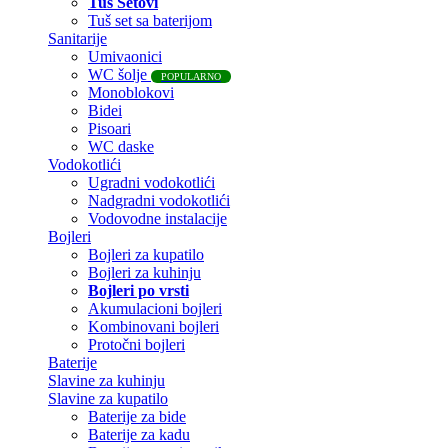
Tuš Setovi
Tuš set sa baterijom
Sanitarije
Umivaonici
WC šolje
POPULARNO
Monoblokovi
Bidei
Pisoari
WC daske
Vodokotlići
Ugradni vodokotlići
Nadgradni vodokotlići
Vodovodne instalacije
Bojleri
Bojleri za kupatilo
Bojleri za kuhinju
Bojleri po vrsti
Akumulacioni bojleri
Kombinovani bojleri
Protočni bojleri
Baterije
Slavine za kuhinju
Slavine za kupatilo
Baterije za bide
Baterije za kadu