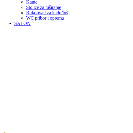
Kante
Stolice za tuširanje
Rukohvati za kadu/tuš
WC pribor i oprema
SALON