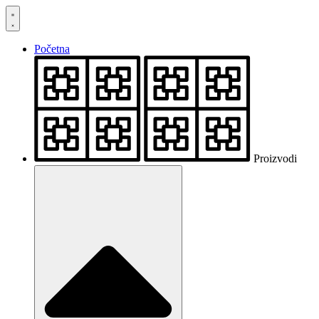
Skočite
na
sadržaj
Početna
Proizvodi