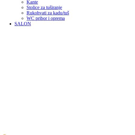
Kante
Stolice za tuširanje
Rukohvati za kadu/tuš
WC pribor i oprema
SALON