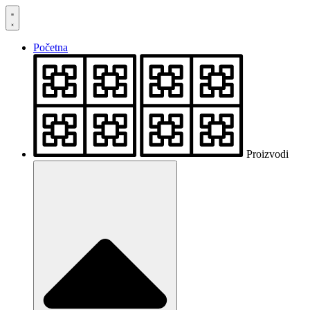
Skočite
na
sadržaj
Početna
Proizvodi