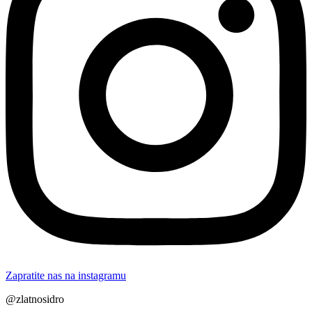
Zapratite nas na instagramu
@zlatnosidro