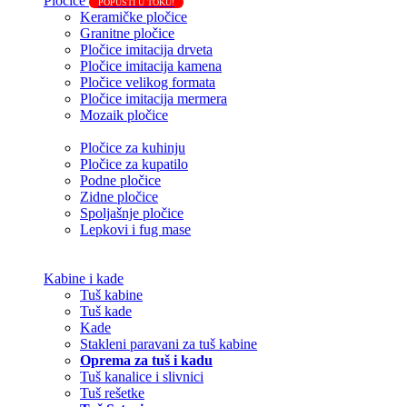
Pločice
POPUSTI U TOKU!
Keramičke pločice
Granitne pločice
Pločice imitacija drveta
Pločice imitacija kamena
Pločice velikog formata
Pločice imitacija mermera
Mozaik pločice
Pločice za kuhinju
Pločice za kupatilo
Podne pločice
Zidne pločice
Spoljašnje pločice
Lepkovi i fug mase
Kabine i kade
Tuš kabine
Tuš kade
Kade
Stakleni paravani za tuš kabine
Oprema za tuš i kadu
Tuš kanalice i slivnici
Tuš rešetke