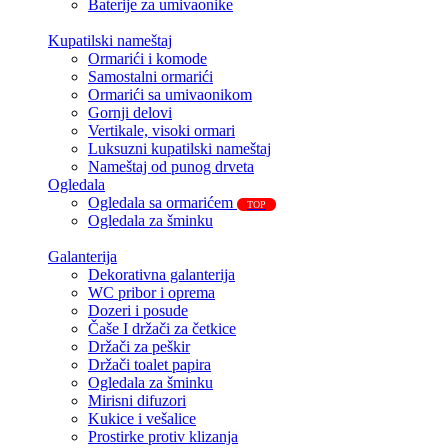
Baterije za umivaonike
Kupatilski nameštaj
Ormarići i komode
Samostalni ormarići
Ormarići sa umivaonikom
Gornji delovi
Vertikale, visoki ormari
Luksuzni kupatilski nameštaj
Nameštaj od punog drveta
Ogledala
Ogledala sa ormarićem
TOP
Ogledala za šminku
Galanterija
Dekorativna galanterija
WC pribor i oprema
Dozeri i posude
Čaše I držači za četkice
Držači za peškir
Držači toalet papira
Ogledala za šminku
Mirisni difuzori
Kukice i vešalice
Prostirke protiv klizanja