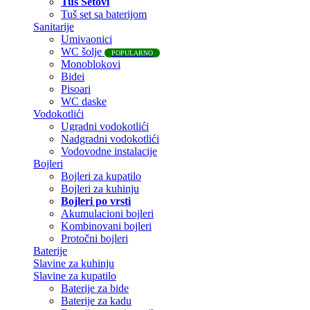
Tuš Setovi
Tuš set sa baterijom
Sanitarije
Umivaonici
WC šolje
POPULARNO
Monoblokovi
Bidei
Pisoari
WC daske
Vodokotlići
Ugradni vodokotlići
Nadgradni vodokotlići
Vodovodne instalacije
Bojleri
Bojleri za kupatilo
Bojleri za kuhinju
Bojleri po vrsti
Akumulacioni bojleri
Kombinovani bojleri
Protočni bojleri
Baterije
Slavine za kuhinju
Slavine za kupatilo
Baterije za bide
Baterije za kadu