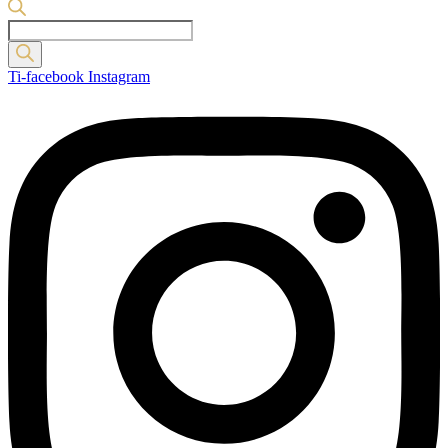
Products
search
Ti-facebook
Instagram