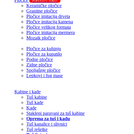
Pločice
POPUSTI U TOKU!
Keramičke pločice
Granitne pločice
Pločice imitacija drveta
Pločice imitacija kamena
Pločice velikog formata
Pločice imitacija mermera
Mozaik pločice
Pločice za kuhinju
Pločice za kupatilo
Podne pločice
Zidne pločice
Spoljašnje pločice
Lepkovi i fug mase
Kabine i kade
Tuš kabine
Tuš kade
Kade
Stakleni paravani za tuš kabine
Oprema za tuš i kadu
Tuš kanalice i slivnici
Tuš rešetke