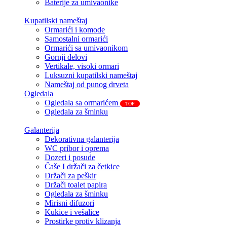
Baterije za umivaonike
Kupatilski nameštaj
Ormarići i komode
Samostalni ormarići
Ormarići sa umivaonikom
Gornji delovi
Vertikale, visoki ormari
Luksuzni kupatilski nameštaj
Nameštaj od punog drveta
Ogledala
Ogledala sa ormarićem
TOP
Ogledala za šminku
Galanterija
Dekorativna galanterija
WC pribor i oprema
Dozeri i posude
Čaše I držači za četkice
Držači za peškir
Držači toalet papira
Ogledala za šminku
Mirisni difuzori
Kukice i vešalice
Prostirke protiv klizanja