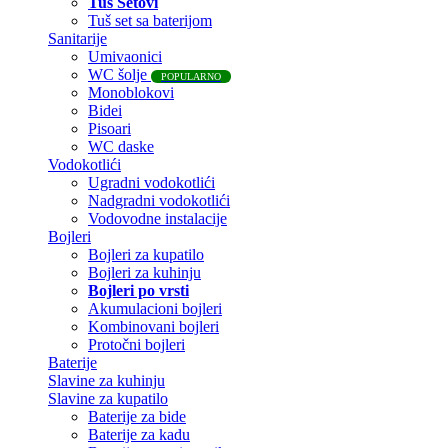
Tuš Setovi
Tuš set sa baterijom
Sanitarije
Umivaonici
WC šolje
POPULARNO
Monoblokovi
Bidei
Pisoari
WC daske
Vodokotlići
Ugradni vodokotlići
Nadgradni vodokotlići
Vodovodne instalacije
Bojleri
Bojleri za kupatilo
Bojleri za kuhinju
Bojleri po vrsti
Akumulacioni bojleri
Kombinovani bojleri
Protočni bojleri
Baterije
Slavine za kuhinju
Slavine za kupatilo
Baterije za bide
Baterije za kadu