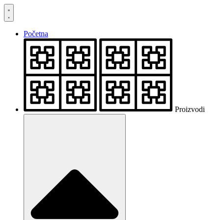
Skočite
na
sadržaj
Početna
Proizvodi