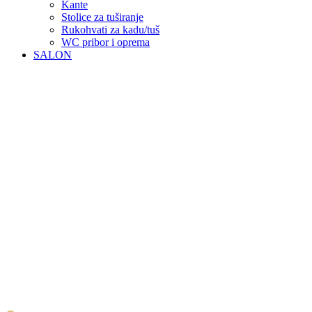
Kante
Stolice za tuširanje
Rukohvati za kadu/tuš
WC pribor i oprema
SALON