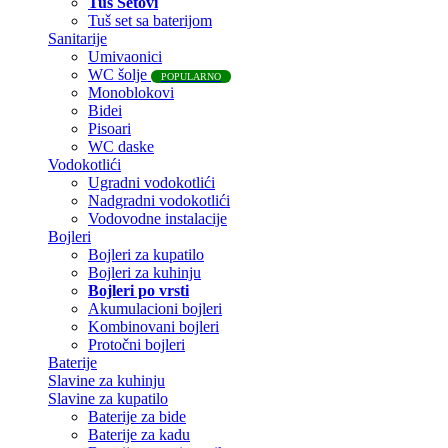
Tuš Setovi
Tuš set sa baterijom
Sanitarije
Umivaonici
WC šolje
POPULARNO
Monoblokovi
Bidei
Pisoari
WC daske
Vodokotlići
Ugradni vodokotlići
Nadgradni vodokotlići
Vodovodne instalacije
Bojleri
Bojleri za kupatilo
Bojleri za kuhinju
Bojleri po vrsti
Akumulacioni bojleri
Kombinovani bojleri
Protočni bojleri
Baterije
Slavine za kuhinju
Slavine za kupatilo
Baterije za bide
Baterije za kadu