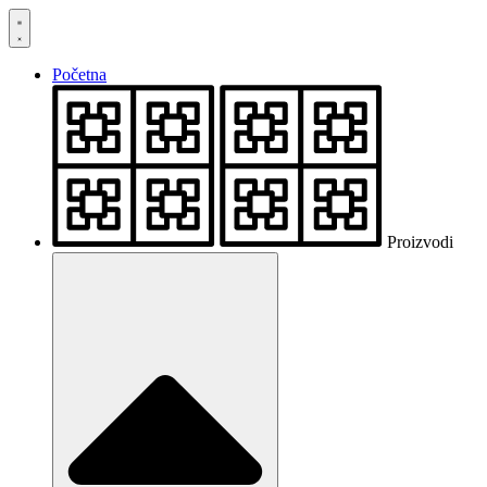
Skočite
na
sadržaj
Početna
Proizvodi