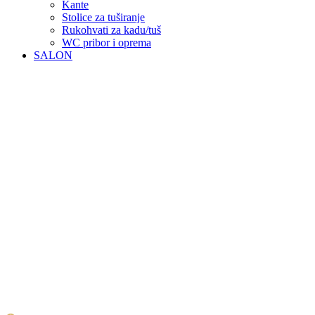
Kante
Stolice za tuširanje
Rukohvati za kadu/tuš
WC pribor i oprema
SALON