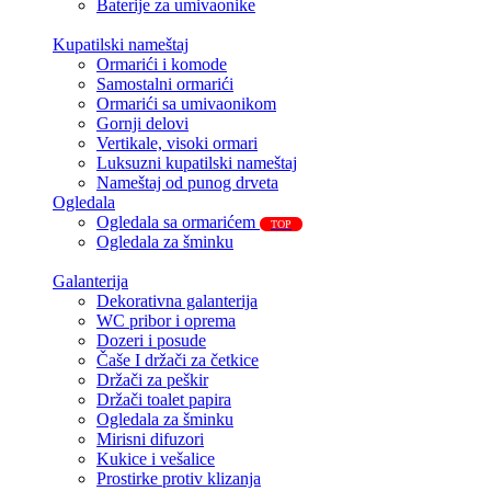
Baterije za umivaonike
Kupatilski nameštaj
Ormarići i komode
Samostalni ormarići
Ormarići sa umivaonikom
Gornji delovi
Vertikale, visoki ormari
Luksuzni kupatilski nameštaj
Nameštaj od punog drveta
Ogledala
Ogledala sa ormarićem
TOP
Ogledala za šminku
Galanterija
Dekorativna galanterija
WC pribor i oprema
Dozeri i posude
Čaše I držači za četkice
Držači za peškir
Držači toalet papira
Ogledala za šminku
Mirisni difuzori
Kukice i vešalice
Prostirke protiv klizanja