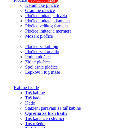
Pločice
POPUSTI U TOKU!
Keramičke pločice
Granitne pločice
Pločice imitacija drveta
Pločice imitacija kamena
Pločice velikog formata
Pločice imitacija mermera
Mozaik pločice
Pločice za kuhinju
Pločice za kupatilo
Podne pločice
Zidne pločice
Spoljašnje pločice
Lepkovi i fug mase
Kabine i kade
Tuš kabine
Tuš kade
Kade
Stakleni paravani za tuš kabine
Oprema za tuš i kadu
Tuš kanalice i slivnici
Tuš rešetke