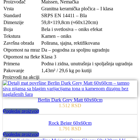
Proizvođač
Maissen, Nemačka
Vrsta
Granitna keramička pločica – I klasa
Standard
SRPS EN 14411 – BIa
Dimenzije
59,8×119,8cm (≈60x120cm)
Boja
Bela i svetlosiva – oniks efekat
Tekstura
Kamen – oniks
Završna obrada
Polirana, sjajna, rektifikovana
Otpornost na mraz
Da – pogodna za spoljnu ugradnju
Otpornost na fleke
Klasa 3
Primena
Podna i zidna, unutrašnja i spoljašnja ugradnja
Pakovanje
1,43m² / 29,6 kg po kutiji
Proizvodi na akciji
Berlin Dark Grey Matt 60x60cm
1.512
RSD
Pogledaj proizvod
Rock Beige 60x60cm
1.791
RSD
Pogledaj proizvod