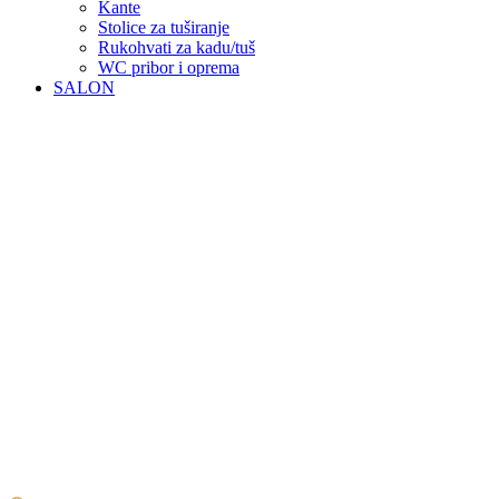
Kante
Stolice za tuširanje
Rukohvati za kadu/tuš
WC pribor i oprema
SALON