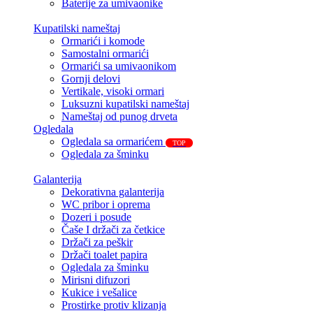
Baterije za umivaonike
Kupatilski nameštaj
Ormarići i komode
Samostalni ormarići
Ormarići sa umivaonikom
Gornji delovi
Vertikale, visoki ormari
Luksuzni kupatilski nameštaj
Nameštaj od punog drveta
Ogledala
Ogledala sa ormarićem
TOP
Ogledala za šminku
Galanterija
Dekorativna galanterija
WC pribor i oprema
Dozeri i posude
Čaše I držači za četkice
Držači za peškir
Držači toalet papira
Ogledala za šminku
Mirisni difuzori
Kukice i vešalice
Prostirke protiv klizanja