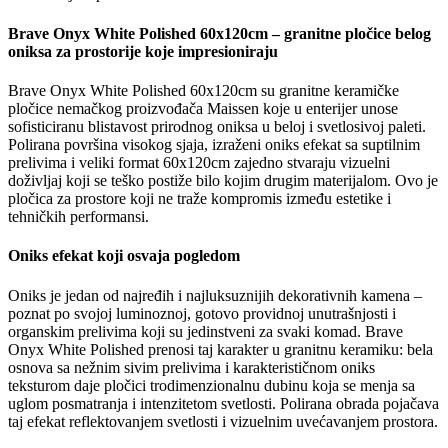
Brave Onyx White Polished 60x120cm – granitne pločice belog
oniksa za prostorije koje impresioniraju
Brave Onyx White Polished 60x120cm su granitne keramičke
pločice nemačkog proizvođača Maissen koje u enterijer unose
sofisticiranu blistavost prirodnog oniksa u beloj i svetlosivoj paleti.
Polirana površina visokog sjaja, izraženi oniks efekat sa suptilnim
prelivima i veliki format 60x120cm zajedno stvaraju vizuelni
doživljaj koji se teško postiže bilo kojim drugim materijalom. Ovo je
pločica za prostore koji ne traže kompromis između estetike i
tehničkih performansi.
Oniks efekat koji osvaja pogledom
Oniks je jedan od najređih i najluksuznijih dekorativnih kamena –
poznat po svojoj luminoznoj, gotovo providnoj unutrašnjosti i
organskim prelivima koji su jedinstveni za svaki komad. Brave
Onyx White Polished prenosi taj karakter u granitnu keramiku: bela
osnova sa nežnim sivim prelivima i karakterističnom oniks
teksturom daje pločici trodimenzionalnu dubinu koja se menja sa
uglom posmatranja i intenzitetom svetlosti. Polirana obrada pojačava
taj efekat reflektovanjem svetlosti i vizuelnim uvećavanjem prostora.