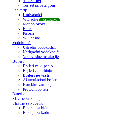
Tuš Setovi
Tuš set sa baterijom
Sanitarije
Umivaonici
WC šolje
POPULARNO
Monoblokovi
Bidei
Pisoari
WC daske
Vodokotlići
Ugradni vodokotlići
Nadgradni vodokotlići
Vodovodne instalacije
Bojleri
Bojleri za kupatilo
Bojleri za kuhinju
Bojleri po vrsti
Akumulacioni bojleri
Kombinovani bojleri
Protočni bojleri
Baterije
Slavine za kuhinju
Slavine za kupatilo
Baterije za bide
Baterije za kadu