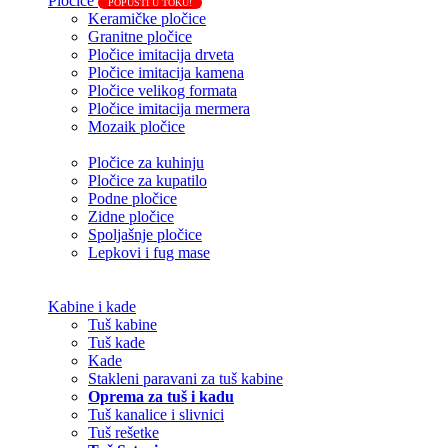
Pločice
POPUSTI U TOKU!
Keramičke pločice
Granitne pločice
Pločice imitacija drveta
Pločice imitacija kamena
Pločice velikog formata
Pločice imitacija mermera
Mozaik pločice
Pločice za kuhinju
Pločice za kupatilo
Podne pločice
Zidne pločice
Spoljašnje pločice
Lepkovi i fug mase
Kabine i kade
Tuš kabine
Tuš kade
Kade
Stakleni paravani za tuš kabine
Oprema za tuš i kadu
Tuš kanalice i slivnici
Tuš rešetke