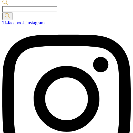
Products
search
Ti-facebook
Instagram