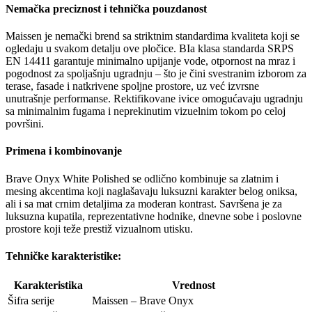
Nemačka preciznost i tehnička pouzdanost
Maissen je nemački brend sa striktnim standardima kvaliteta koji se
ogledaju u svakom detalju ove pločice. BIa klasa standarda SRPS
EN 14411 garantuje minimalno upijanje vode, otpornost na mraz i
pogodnost za spoljašnju ugradnju – što je čini svestranim izborom za
terase, fasade i natkrivene spoljne prostore, uz već izvrsne
unutrašnje performanse. Rektifikovane ivice omogućavaju ugradnju
sa minimalnim fugama i neprekinutim vizuelnim tokom po celoj
površini.
Primena i kombinovanje
Brave Onyx White Polished se odlično kombinuje sa zlatnim i
mesing akcentima koji naglašavaju luksuzni karakter belog oniksa,
ali i sa mat crnim detaljima za moderan kontrast. Savršena je za
luksuzna kupatila, reprezentativne hodnike, dnevne sobe i poslovne
prostore koji teže prestiž vizualnom utisku.
Tehničke karakteristike:
Karakteristika
Vrednost
Šifra serije
Maissen – Brave Onyx