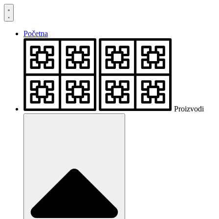
Skočite
na
sadržaj
Početna
Proizvodi