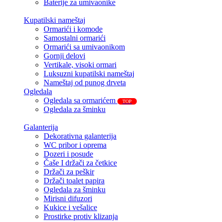
Baterije za umivaonike
Kupatilski nameštaj
Ormarići i komode
Samostalni ormarići
Ormarići sa umivaonikom
Gornji delovi
Vertikale, visoki ormari
Luksuzni kupatilski nameštaj
Nameštaj od punog drveta
Ogledala
Ogledala sa ormarićem
TOP
Ogledala za šminku
Galanterija
Dekorativna galanterija
WC pribor i oprema
Dozeri i posude
Čaše I držači za četkice
Držači za peškir
Držači toalet papira
Ogledala za šminku
Mirisni difuzori
Kukice i vešalice
Prostirke protiv klizanja