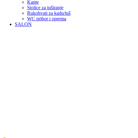
Kante
Stolice za tuširanje
Rukohvati za kadu/tuš
WC pribor i oprema
SALON