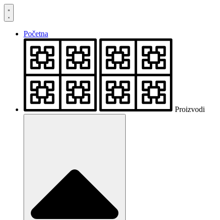
Skočite
na
sadržaj
Početna
Proizvodi