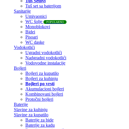
Tuš Setovi
Tuš set sa baterijom
Sanitarije
Umivaonici
WC šolje
POPULARNO
Monoblokovi
Bidei
Pisoari
WC daske
Vodokotlići
Ugradni vodokotlići
Nadgradni vodokotlići
Vodovodne instalacije
Bojleri
Bojleri za kupatilo
Bojleri za kuhinju
Bojleri po vrsti
Akumulacioni bojleri
Kombinovani bojleri
Protočni bojleri
Baterije
Slavine za kuhinju
Slavine za kupatilo
Baterije za bide
Baterije za kadu