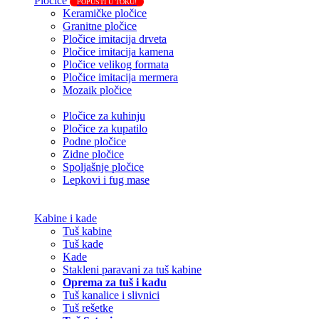
Pločice
POPUSTI U TOKU!
Keramičke pločice
Granitne pločice
Pločice imitacija drveta
Pločice imitacija kamena
Pločice velikog formata
Pločice imitacija mermera
Mozaik pločice
Pločice za kuhinju
Pločice za kupatilo
Podne pločice
Zidne pločice
Spoljašnje pločice
Lepkovi i fug mase
Kabine i kade
Tuš kabine
Tuš kade
Kade
Stakleni paravani za tuš kabine
Oprema za tuš i kadu
Tuš kanalice i slivnici
Tuš rešetke