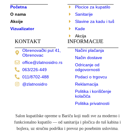
Početna
Plocice za kupatilo
O nama
Sanitarije
Akcije
Slavine za kadu i tuš
Vizualizator
Kade
Akcija
KONTAKT
INFORMACIJE
Obrenovački put 41,
Načini plaćanja
Obrenovac
Način dostave
office@zlatnosidro.rs
Odricanje od
063/226-449
odgovornosti
011/8702-488
Podaci o trgovcu
@zlatnosidro
Reklamacija
Politika i korišćenje
kolačića
Politika privatnosti
Salon kupatilske opreme u Bariču koji nudi sve za moderno i
funkcionalno kupatilo — od sanitarija i pločica do tuš kabina i
bojlera, uz stručnu podršku i prevoz po posebnim uslovima.