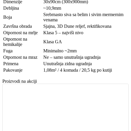
Dimenzije
30x90cm (300x900mm)
Debljina
~10,9mm
Srebrnasto siva sa belim i sivim mermernim
Boja
venama
Završna obrada
Sjajna, 3D Dune reljef, rektifikovana
Otpornost na mrlje
Klasa 5 – najviši nivo
Otpornost na
Klasa GA
hemikalije
Fuga
Minimalno ~2mm
Otpornost na mraz
Ne – samo unutrašnja ugradnja
Primena
Unutrašnja zidna ugradnja
Pakovanje
1,08m² / 4 komada / 20,5 kg po kutiji
Proizvodi na akciji