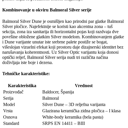
Kombinovanje u okviru Balmoral Silver serije
Balmoral Silver Dune je osmišljen kao prirodni par glatke Balmoral
Silver pločice. Najefektnije se koristi kao akcentna zona – tuš
sekcija, zona iza sanitarija ili horizontalni pojas koji razdvaja dve
površine obložene glatkim Silver modelom. Kombinovanjem glatke
i Dune varijante unutar iste srebrne palete postiže se bogat,
višeslojan vizuelni efekat koji prostoru daje dizajnerski identitet bez
narušavanja koherentnosti. Uz Silver Optic varijantu koja donosi
optički reljef, Balmoral Silver serija nudi tri različita načina
doživljaja iste boje i dezena.
Tehničke karakteristike:
Karakteristika
Vrednost
Proizvođač
Baldocer, Španija
Serija
Balmoral
Model
Silver Dune – 3D reljefna varijanta
Vrsta
Glazirana keramička zidna pločica – I klasa
Osnova
White-body keramika (bela pasta)
Standard
SRPS EN 14411 – BIII