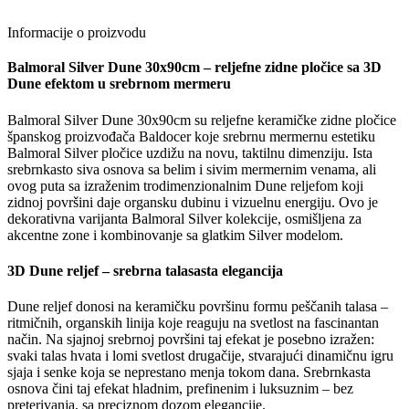
Informacije o proizvodu
Balmoral Silver Dune 30x90cm – reljefne zidne pločice sa 3D
Dune efektom u srebrnom mermeru
Balmoral Silver Dune 30x90cm su reljefne keramičke zidne pločice
španskog proizvođača Baldocer koje srebrnu mermernu estetiku
Balmoral Silver pločice uzdižu na novu, taktilnu dimenziju. Ista
srebrnkasto siva osnova sa belim i sivim mermernim venama, ali
ovog puta sa izraženim trodimenzionalnim Dune reljefom koji
zidnoj površini daje organsku dubinu i vizuelnu energiju. Ovo je
dekorativna varijanta Balmoral Silver kolekcije, osmišljena za
akcentne zone i kombinovanje sa glatkim Silver modelom.
3D Dune reljef – srebrna talasasta elegancija
Dune reljef donosi na keramičku površinu formu peščanih talasa –
ritmičnih, organskih linija koje reaguju na svetlost na fascinantan
način. Na sjajnoj srebrnoj površini taj efekat je posebno izražen:
svaki talas hvata i lomi svetlost drugačije, stvarajući dinamičnu igru
sjaja i senke koja se neprestano menja tokom dana. Srebrnkasta
osnova čini taj efekat hladnim, prefinenim i luksuznim – bez
preterivanja, sa preciznom dozom elegancije.