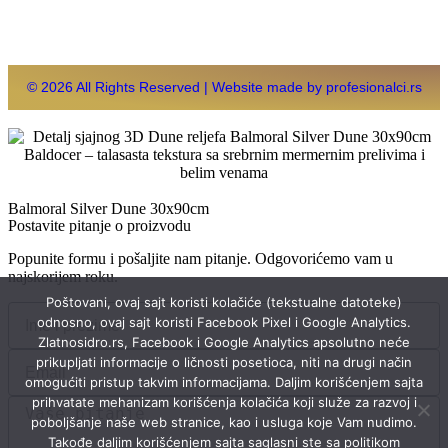
© 2026 All Rights Reserved | Website made by profesionalci.rs
Balmoral Silver Dune 30x90cm
Postavite pitanje o proizvodu
Popunite formu i pošaljite nam pitanje. Odgovorićemo vam u
najskorijem roku.
Poštovani, ovaj sajt koristi kolačiće (tekstualne datoteke)
odnosno, ovaj sajt koristi Facebook Pixel i Google Analytics.
Zlatnosidro.rs, Facebook i Google Analytics apsolutno neće
prikupljati informacije o ličnosti posetioca, niti na drugi način
omogućiti pristup takvim informacijama. Daljim korišćenjem sajta
prihvatate mehanizam korišćenja kolačića koji služe za razvoj i
poboljšanje naše web stranice, kao i usluga koje Vam nudimo.
Takođe daljim korišćenjem sajta saglasni ste sa politikom