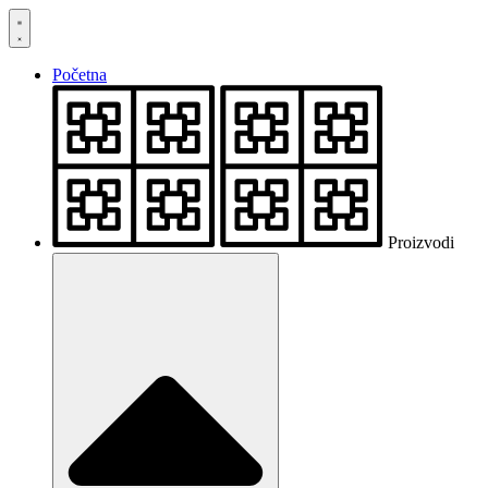
Skočite
na
sadržaj
Početna
Proizvodi