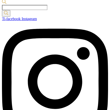
Products
search
Ti-facebook
Instagram