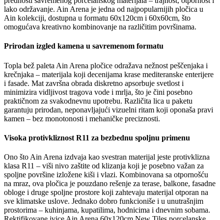
prednosti savremenog porcelanskog materijala – trajnost, otpornost i
lako održavanje. Ain Arena je jedna od najpopularnijih pločica u
Ain kolekciji, dostupna u formatu 60x120cm i 60x60cm, što
omogućava kreativno kombinovanje na različitim površinama.
Prirodan izgled kamena u savremenom formatu
Topla bež paleta Ain Arena pločice odražava nežnost peščenjaka i
krečnjaka – materijala koji decenijama krase mediteranske enterijere
i fasade. Mat završna obrada diskretno apsorbuje svetlost i
minimizira vidljivost tragova vode i mrlja, što je čini posebno
praktičnom za svakodnevnu upotrebu. Različita lica u paketu
garantuju prirodan, neponavljajući vizuelni ritam koji oponaša pravi
kamen – bez monotonosti i mehaničke preciznosti.
Visoka protivkliznost R11 za bezbednu spoljnu primenu
Ono što Ain Arena izdvaja kao svestran materijal jeste protivklizna
klasa R11 – viši nivo zaštite od klizanja koji je posebno važan za
spoljne površine izložene kiši i vlazi. Kombinovana sa otpornošću
na mraz, ova pločica je pouzdano rešenje za terase, balkone, fasadne
obloge i druge spoljne prostore koji zahtevaju materijal otporan na
sve klimatske uslove. Jednako dobro funkcioniše i u unutrašnjim
prostorima – kuhinjama, kupatilima, hodnicima i dnevnim sobama.
Rektifikovane ivice Ain Arena 60x120cm New Tiles porcelanske