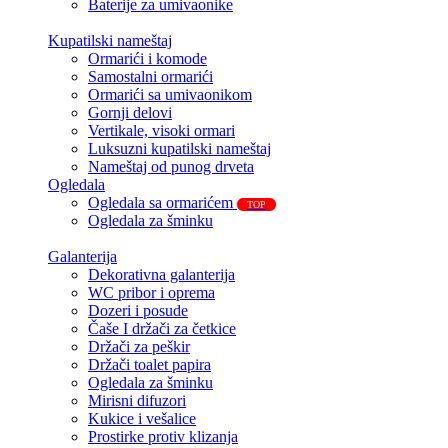
Baterije za umivaonike
Kupatilski nameštaj
Ormarići i komode
Samostalni ormarići
Ormarići sa umivaonikom
Gornji delovi
Vertikale, visoki ormari
Luksuzni kupatilski nameštaj
Nameštaj od punog drveta
Ogledala
Ogledala sa ormarićem
TOP
Ogledala za šminku
Galanterija
Dekorativna galanterija
WC pribor i oprema
Dozeri i posude
Čaše I držači za četkice
Držači za peškir
Držači toalet papira
Ogledala za šminku
Mirisni difuzori
Kukice i vešalice
Prostirke protiv klizanja