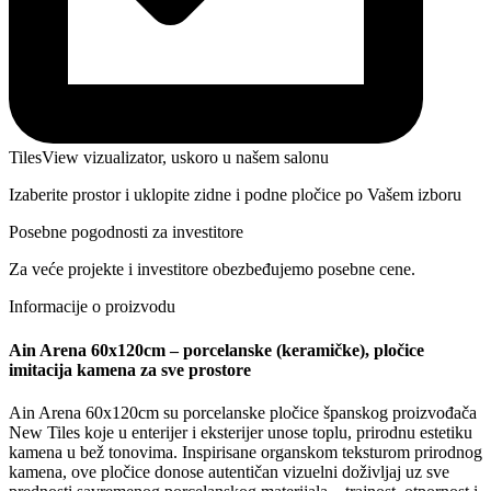
TilesView vizualizator, uskoro u našem salonu
Izaberite prostor i uklopite zidne i podne pločice po Vašem izboru
Posebne pogodnosti za investitore
Za veće projekte i investitore obezbeđujemo posebne cene.
Informacije o proizvodu
Ain Arena 60x120cm – porcelanske (keramičke), pločice
imitacija kamena za sve prostore
Ain Arena 60x120cm su porcelanske pločice španskog proizvođača
New Tiles koje u enterijer i eksterijer unose toplu, prirodnu estetiku
kamena u bež tonovima. Inspirisane organskom teksturom prirodnog
kamena, ove pločice donose autentičan vizuelni doživljaj uz sve