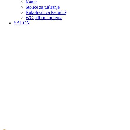
Kante
Stolice za tuširanje
Rukohvati za kadu/tuš
WC pribor i oprema
SALON