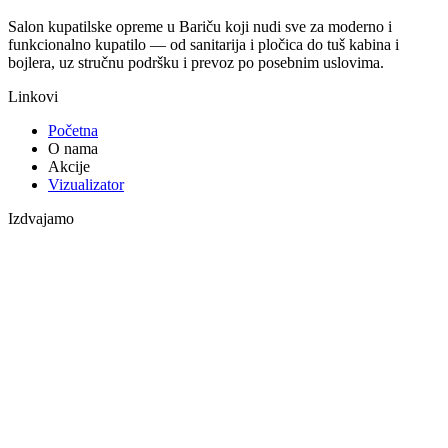
Salon kupatilske opreme u Bariču koji nudi sve za moderno i
funkcionalno kupatilo — od sanitarija i pločica do tuš kabina i
bojlera, uz stručnu podršku i prevoz po posebnim uslovima.
Linkovi
Početna
O nama
Akcije
Vizualizator
Izdvajamo