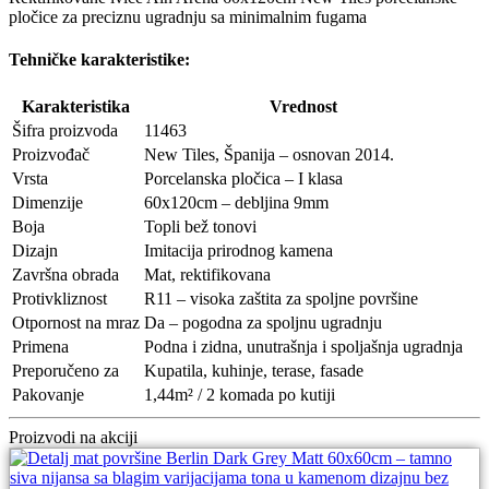
pločice za preciznu ugradnju sa minimalnim fugama
Tehničke karakteristike:
Karakteristika
Vrednost
Šifra proizvoda
11463
Proizvođač
New Tiles, Španija – osnovan 2014.
Vrsta
Porcelanska pločica – I klasa
Dimenzije
60x120cm – debljina 9mm
Boja
Topli bež tonovi
Dizajn
Imitacija prirodnog kamena
Završna obrada
Mat, rektifikovana
Protivkliznost
R11 – visoka zaštita za spoljne površine
Otpornost na mraz
Da – pogodna za spoljnu ugradnju
Primena
Podna i zidna, unutrašnja i spoljašnja ugradnja
Preporučeno za
Kupatila, kuhinje, terase, fasade
Pakovanje
1,44m² / 2 komada po kutiji
Proizvodi na akciji