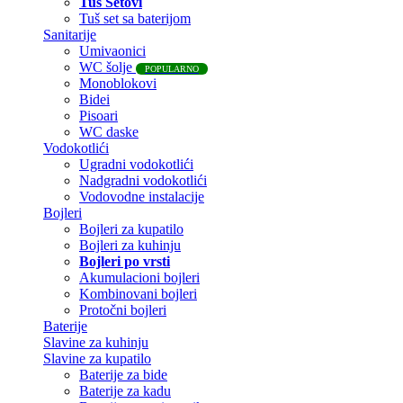
Tuš Setovi
Tuš set sa baterijom
Sanitarije
Umivaonici
WC šolje
POPULARNO
Monoblokovi
Bidei
Pisoari
WC daske
Vodokotlići
Ugradni vodokotlići
Nadgradni vodokotlići
Vodovodne instalacije
Bojleri
Bojleri za kupatilo
Bojleri za kuhinju
Bojleri po vrsti
Akumulacioni bojleri
Kombinovani bojleri
Protočni bojleri
Baterije
Slavine za kuhinju
Slavine za kupatilo
Baterije za bide
Baterije za kadu