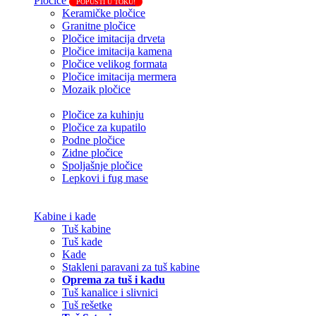
Pločice
POPUSTI U TOKU!
Keramičke pločice
Granitne pločice
Pločice imitacija drveta
Pločice imitacija kamena
Pločice velikog formata
Pločice imitacija mermera
Mozaik pločice
Pločice za kuhinju
Pločice za kupatilo
Podne pločice
Zidne pločice
Spoljašnje pločice
Lepkovi i fug mase
Kabine i kade
Tuš kabine
Tuš kade
Kade
Stakleni paravani za tuš kabine
Oprema za tuš i kadu
Tuš kanalice i slivnici
Tuš rešetke