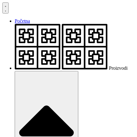
Skočite
na
sadržaj
Početna
Proizvodi