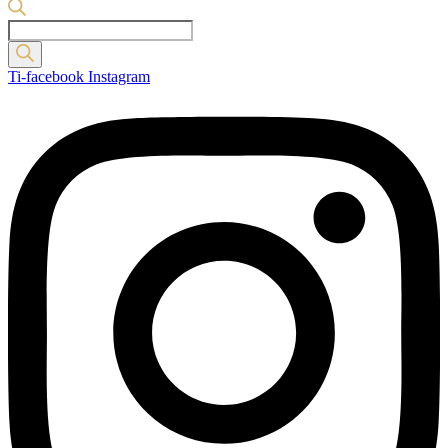
Products
search
Ti-facebook
Instagram