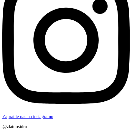
Zapratite nas na instagramu
@zlatnosidro