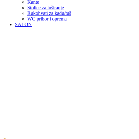
Kante
Stolice za tuširanje
Rukohvati za kadu/tuš
WC pribor i oprema
SALON