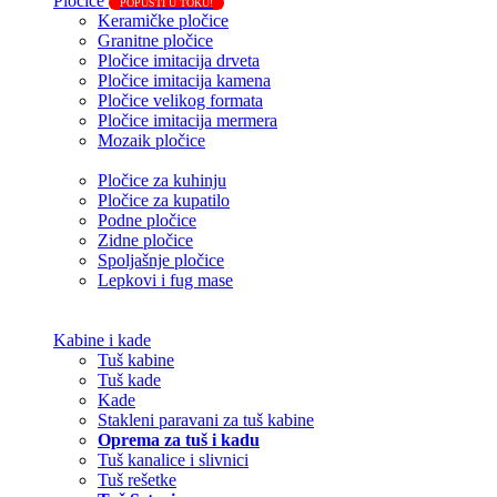
Pločice
POPUSTI U TOKU!
Keramičke pločice
Granitne pločice
Pločice imitacija drveta
Pločice imitacija kamena
Pločice velikog formata
Pločice imitacija mermera
Mozaik pločice
Pločice za kuhinju
Pločice za kupatilo
Podne pločice
Zidne pločice
Spoljašnje pločice
Lepkovi i fug mase
Kabine i kade
Tuš kabine
Tuš kade
Kade
Stakleni paravani za tuš kabine
Oprema za tuš i kadu
Tuš kanalice i slivnici
Tuš rešetke