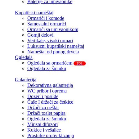
Baterije za umivaonike
Kupatilski nameštaj
Ormarići i komode
Samostalni ormarići
Ormarići sa umivaonikom
Gornji delovi
Vertikale, visoki ormari
Luksuzni kupatilski nameštaj
Nameštaj od punog drveta
Ogledala
Ogledala sa ormarićem
TOP
Ogledala za šminku
Galanterija
Dekorativna galanterija
WC pribor i oprema
Dozeri i posude
Čaše I držači za četkice
Držači za peškir
Držači toalet papira
Ogledala za šminku
Mirisni difuzori
Kukice i vešalice
Prostirke protiv klizanja