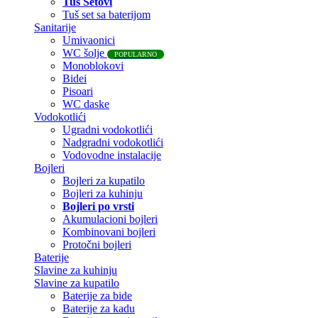
Tuš Setovi
Tuš set sa baterijom
Sanitarije
Umivaonici
WC šolje
POPULARNO
Monoblokovi
Bidei
Pisoari
WC daske
Vodokotlići
Ugradni vodokotlići
Nadgradni vodokotlići
Vodovodne instalacije
Bojleri
Bojleri za kupatilo
Bojleri za kuhinju
Bojleri po vrsti
Akumulacioni bojleri
Kombinovani bojleri
Protočni bojleri
Baterije
Slavine za kuhinju
Slavine za kupatilo
Baterije za bide
Baterije za kadu