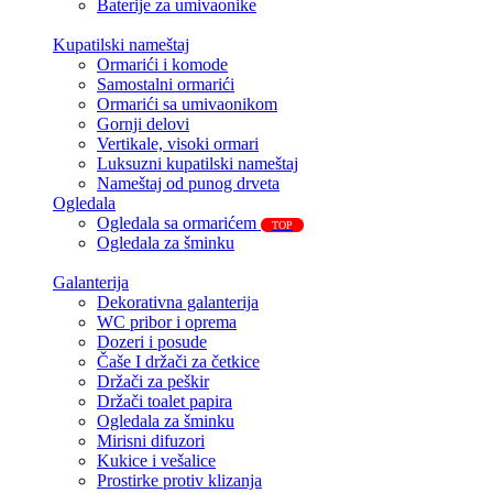
Baterije za umivaonike
Kupatilski nameštaj
Ormarići i komode
Samostalni ormarići
Ormarići sa umivaonikom
Gornji delovi
Vertikale, visoki ormari
Luksuzni kupatilski nameštaj
Nameštaj od punog drveta
Ogledala
Ogledala sa ormarićem
TOP
Ogledala za šminku
Galanterija
Dekorativna galanterija
WC pribor i oprema
Dozeri i posude
Čaše I držači za četkice
Držači za peškir
Držači toalet papira
Ogledala za šminku
Mirisni difuzori
Kukice i vešalice
Prostirke protiv klizanja