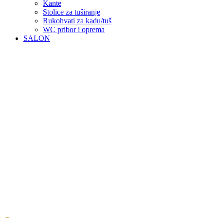
Kante
Stolice za tuširanje
Rukohvati za kadu/tuš
WC pribor i oprema
SALON