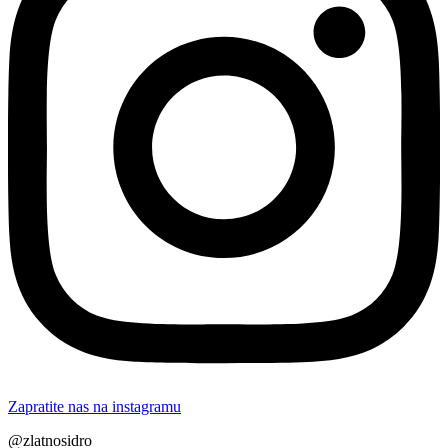
Zapratite nas na instagramu
@zlatnosidro