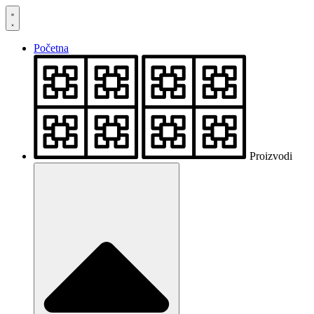
Skočite
na
sadržaj
Početna
Proizvodi