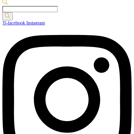
Products
search
Ti-facebook
Instagram