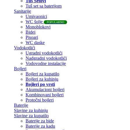
Tuš Setovi
Tuš set sa baterijom
Sanitarije
Umivaonici
WC šolje
POPULARNO
Monoblokovi
Bidei
Pisoari
WC daske
Vodokotlići
Ugradni vodokotlići
Nadgradni vodokotlići
Vodovodne instalacije
Bojleri
Bojleri za kupatilo
Bojleri za kuhinju
Bojleri po vrsti
Akumulacioni bojleri
Kombinovani bojleri
Protočni bojleri
Baterije
Slavine za kuhinju
Slavine za kupatilo
Baterije za bide
Baterije za kadu