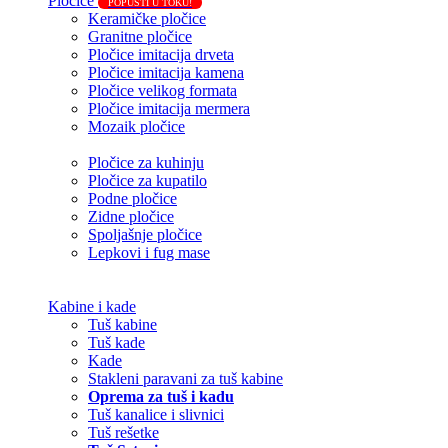
Pločice
POPUSTI U TOKU!
Keramičke pločice
Granitne pločice
Pločice imitacija drveta
Pločice imitacija kamena
Pločice velikog formata
Pločice imitacija mermera
Mozaik pločice
Pločice za kuhinju
Pločice za kupatilo
Podne pločice
Zidne pločice
Spoljašnje pločice
Lepkovi i fug mase
Kabine i kade
Tuš kabine
Tuš kade
Kade
Stakleni paravani za tuš kabine
Oprema za tuš i kadu
Tuš kanalice i slivnici
Tuš rešetke