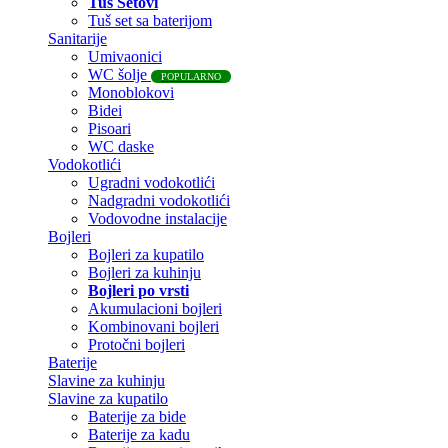
Tuš Setovi
Tuš set sa baterijom
Sanitarije
Umivaonici
WC šolje
POPULARNO
Monoblokovi
Bidei
Pisoari
WC daske
Vodokotlići
Ugradni vodokotlići
Nadgradni vodokotlići
Vodovodne instalacije
Bojleri
Bojleri za kupatilo
Bojleri za kuhinju
Bojleri po vrsti
Akumulacioni bojleri
Kombinovani bojleri
Protočni bojleri
Baterije
Slavine za kuhinju
Slavine za kupatilo
Baterije za bide
Baterije za kadu