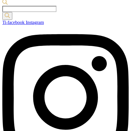
Products
search
Ti-facebook
Instagram