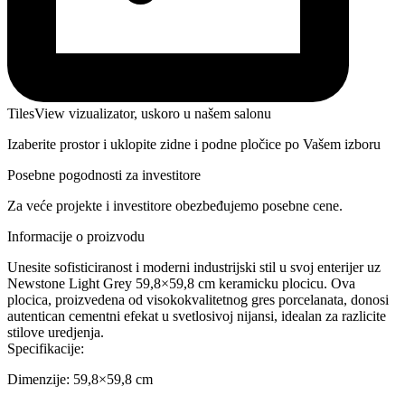
TilesView vizualizator, uskoro u našem salonu
Izaberite prostor i uklopite zidne i podne pločice po Vašem izboru
Posebne pogodnosti za investitore
Za veće projekte i investitore obezbeđujemo posebne cene.
Informacije o proizvodu
Unesite sofisticiranost i moderni industrijski stil u svoj enterijer uz
Newstone Light Grey 59,8×59,8 cm keramicku plocicu. Ova
plocica, proizvedena od visokokvalitetnog gres porcelanata, donosi
autentican cementni efekat u svetlosivoj nijansi, idealan za razlicite
stilove uredjenja.
Specifikacije:
Dimenzije: 59,8×59,8 cm