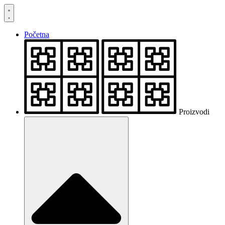
Skočite
na
sadržaj
Početna
Proizvodi