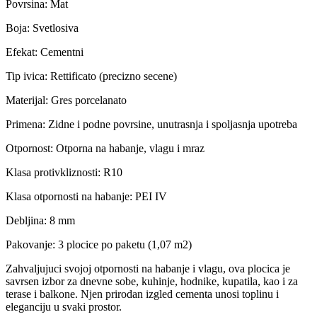
Povrsina: Mat
Boja: Svetlosiva
Efekat: Cementni
Tip ivica: Rettificato (precizno secene)
Materijal: Gres porcelanato
Primena: Zidne i podne povrsine, unutrasnja i spoljasnja upotreba
Otpornost: Otporna na habanje, vlagu i mraz
Klasa protivkliznosti: R10
Klasa otpornosti na habanje: PEI IV
Debljina: 8 mm
Pakovanje: 3 plocice po paketu (1,07 m2)
Zahvaljujuci svojoj otpornosti na habanje i vlagu, ova plocica je
savrsen izbor za dnevne sobe, kuhinje, hodnike, kupatila, kao i za
terase i balkone. Njen prirodan izgled cementa unosi toplinu i
eleganciju u svaki prostor.