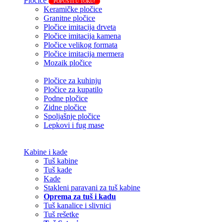
Pločice
POPUSTI U TOKU!
Keramičke pločice
Granitne pločice
Pločice imitacija drveta
Pločice imitacija kamena
Pločice velikog formata
Pločice imitacija mermera
Mozaik pločice
Pločice za kuhinju
Pločice za kupatilo
Podne pločice
Zidne pločice
Spoljašnje pločice
Lepkovi i fug mase
Kabine i kade
Tuš kabine
Tuš kade
Kade
Stakleni paravani za tuš kabine
Oprema za tuš i kadu
Tuš kanalice i slivnici
Tuš rešetke