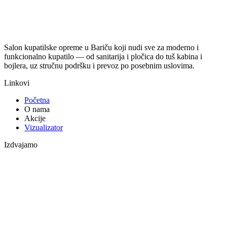
Salon kupatilske opreme u Bariču koji nudi sve za moderno i
funkcionalno kupatilo — od sanitarija i pločica do tuš kabina i
bojlera, uz stručnu podršku i prevoz po posebnim uslovima.
Linkovi
Početna
O nama
Akcije
Vizualizator
Izdvajamo