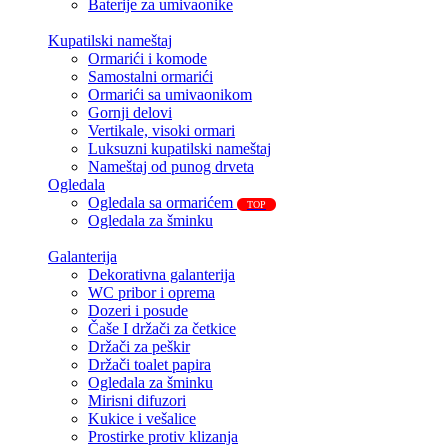
Baterije za umivaonike
Kupatilski nameštaj
Ormarići i komode
Samostalni ormarići
Ormarići sa umivaonikom
Gornji delovi
Vertikale, visoki ormari
Luksuzni kupatilski nameštaj
Nameštaj od punog drveta
Ogledala
Ogledala sa ormarićem
TOP
Ogledala za šminku
Galanterija
Dekorativna galanterija
WC pribor i oprema
Dozeri i posude
Čaše I držači za četkice
Držači za peškir
Držači toalet papira
Ogledala za šminku
Mirisni difuzori
Kukice i vešalice
Prostirke protiv klizanja