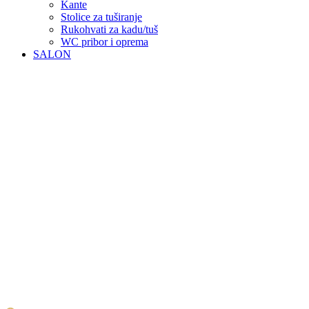
Kante
Stolice za tuširanje
Rukohvati za kadu/tuš
WC pribor i oprema
SALON