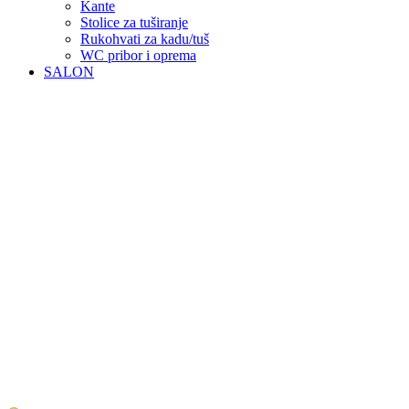
Kante
Stolice za tuširanje
Rukohvati za kadu/tuš
WC pribor i oprema
SALON