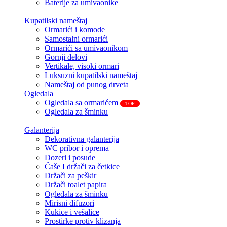
Baterije za umivaonike
Kupatilski nameštaj
Ormarići i komode
Samostalni ormarići
Ormarići sa umivaonikom
Gornji delovi
Vertikale, visoki ormari
Luksuzni kupatilski nameštaj
Nameštaj od punog drveta
Ogledala
Ogledala sa ormarićem
TOP
Ogledala za šminku
Galanterija
Dekorativna galanterija
WC pribor i oprema
Dozeri i posude
Čaše I držači za četkice
Držači za peškir
Držači toalet papira
Ogledala za šminku
Mirisni difuzori
Kukice i vešalice
Prostirke protiv klizanja