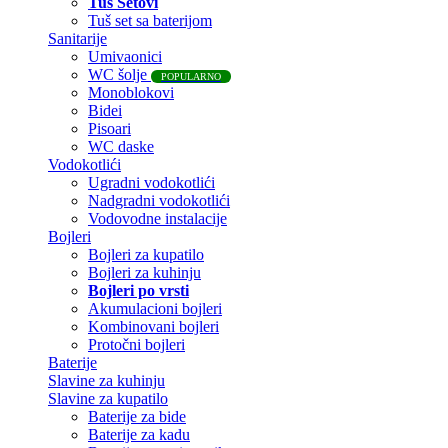
Tuš Setovi
Tuš set sa baterijom
Sanitarije
Umivaonici
WC šolje
POPULARNO
Monoblokovi
Bidei
Pisoari
WC daske
Vodokotlići
Ugradni vodokotlići
Nadgradni vodokotlići
Vodovodne instalacije
Bojleri
Bojleri za kupatilo
Bojleri za kuhinju
Bojleri po vrsti
Akumulacioni bojleri
Kombinovani bojleri
Protočni bojleri
Baterije
Slavine za kuhinju
Slavine za kupatilo
Baterije za bide
Baterije za kadu