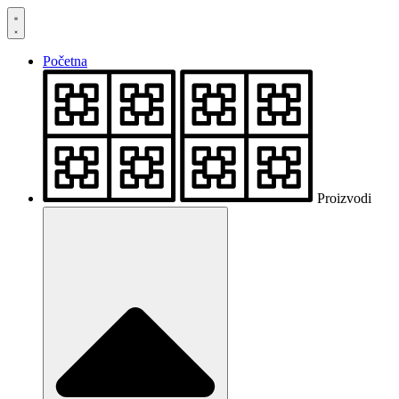
Skočite
na
sadržaj
Početna
Proizvodi