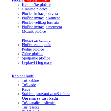
Pločice
POPUSTI U TOKU!
Keramičke pločice
Granitne pločice
Pločice imitacija drveta
Pločice imitacija kamena
Pločice velikog formata
Pločice imitacija mermera
Mozaik pločice
Pločice za kuhinju
Pločice za kupatilo
Podne pločice
Zidne pločice
Spoljašnje pločice
Lepkovi i fug mase
Kabine i kade
Tuš kabine
Tuš kade
Kade
Stakleni paravani za tuš kabine
Oprema za tuš i kadu
Tuš kanalice i slivnici
Tuš rešetke