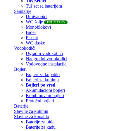
Tuš Setovi
Tuš set sa baterijom
Sanitarije
Umivaonici
WC šolje
POPULARNO
Monoblokovi
Bidei
Pisoari
WC daske
Vodokotlići
Ugradni vodokotlići
Nadgradni vodokotlići
Vodovodne instalacije
Bojleri
Bojleri za kupatilo
Bojleri za kuhinju
Bojleri po vrsti
Akumulacioni bojleri
Kombinovani bojleri
Protočni bojleri
Baterije
Slavine za kuhinju
Slavine za kupatilo
Baterije za bide
Baterije za kadu