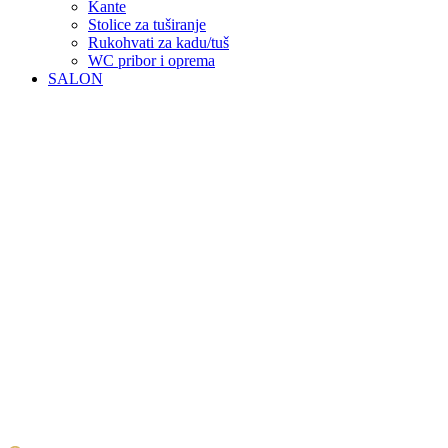
Kante
Stolice za tuširanje
Rukohvati za kadu/tuš
WC pribor i oprema
SALON