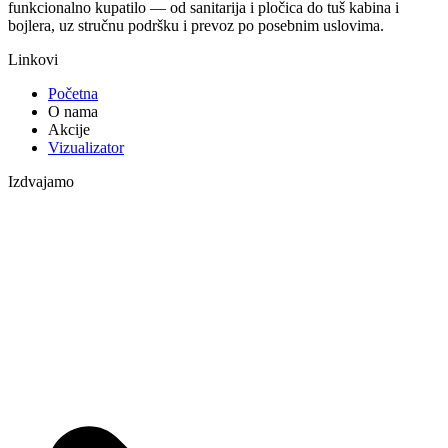
funkcionalno kupatilo — od sanitarija i pločica do tuš kabina i
bojlera, uz stručnu podršku i prevoz po posebnim uslovima.
Linkovi
Početna
O nama
Akcije
Vizualizator
Izdvajamo