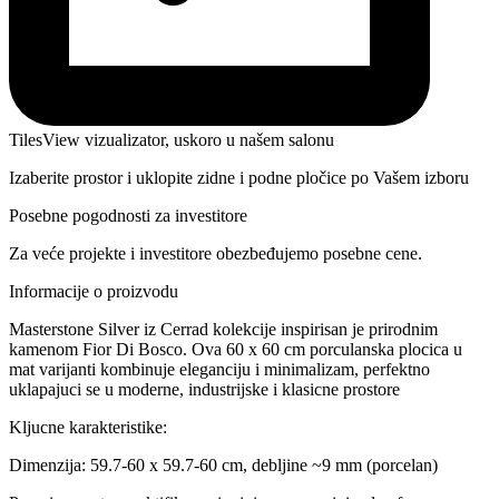
TilesView vizualizator, uskoro u našem salonu
Izaberite prostor i uklopite zidne i podne pločice po Vašem izboru
Posebne pogodnosti za investitore
Za veće projekte i investitore obezbeđujemo posebne cene.
Informacije o proizvodu
Masterstone Silver iz Cerrad kolekcije inspirisan je prirodnim
kamenom Fior Di Bosco. Ova 60 x 60 cm porculanska plocica u
mat varijanti kombinuje eleganciju i minimalizam, perfektno
uklapajuci se u moderne, industrijske i klasicne prostore
Kljucne karakteristike:
Dimenzija: 59.7-60 x 59.7-60 cm, debljine ~9 mm (porcelan)