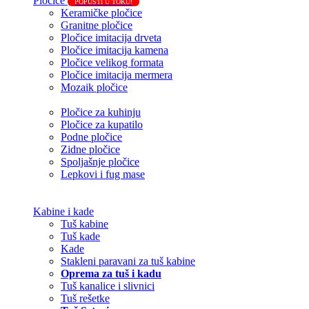
Pločice
POPUSTI U TOKU!
Keramičke pločice
Granitne pločice
Pločice imitacija drveta
Pločice imitacija kamena
Pločice velikog formata
Pločice imitacija mermera
Mozaik pločice
Pločice za kuhinju
Pločice za kupatilo
Podne pločice
Zidne pločice
Spoljašnje pločice
Lepkovi i fug mase
Kabine i kade
Tuš kabine
Tuš kade
Kade
Stakleni paravani za tuš kabine
Oprema za tuš i kadu
Tuš kanalice i slivnici
Tuš rešetke