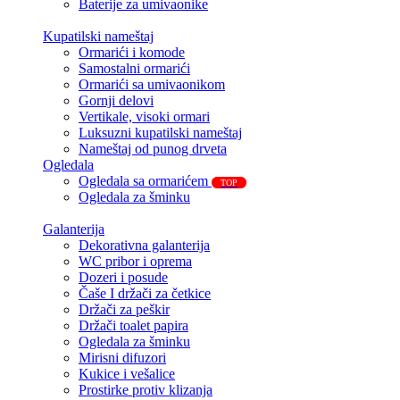
Baterije za umivaonike
Kupatilski nameštaj
Ormarići i komode
Samostalni ormarići
Ormarići sa umivaonikom
Gornji delovi
Vertikale, visoki ormari
Luksuzni kupatilski nameštaj
Nameštaj od punog drveta
Ogledala
Ogledala sa ormarićem
TOP
Ogledala za šminku
Galanterija
Dekorativna galanterija
WC pribor i oprema
Dozeri i posude
Čaše I držači za četkice
Držači za peškir
Držači toalet papira
Ogledala za šminku
Mirisni difuzori
Kukice i vešalice
Prostirke protiv klizanja