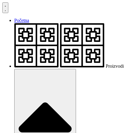
Skočite
na
sadržaj
Početna
Proizvodi