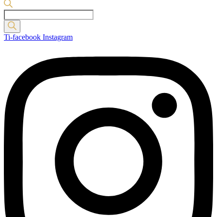
Products
search
Ti-facebook
Instagram