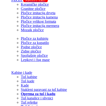
Pločice
POPUSTI U TOKU!
Keramičke pločice
Granitne pločice
Pločice imitacija drveta
Pločice imitacija kamena
Pločice velikog formata
Pločice imitacija mermera
Mozaik pločice
Pločice za kuhinju
Pločice za kupatilo
Podne pločice
Zidne pločice
Spoljašnje pločice
Lepkovi i fug mase
Kabine i kade
Tuš kabine
Tuš kade
Kade
Stakleni paravani za tuš kabine
Oprema za tuš i kadu
Tuš kanalice i slivnici
Tuš rešetke