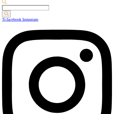
Products
search
Ti-facebook
Instagram