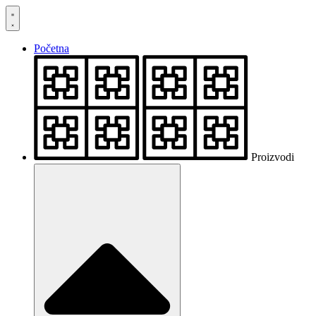
Skočite
na
sadržaj
Početna
Proizvodi