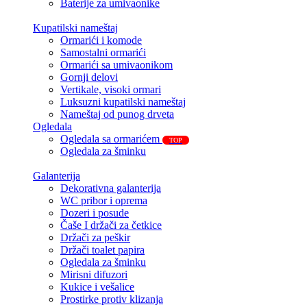
Baterije za umivaonike
Kupatilski nameštaj
Ormarići i komode
Samostalni ormarići
Ormarići sa umivaonikom
Gornji delovi
Vertikale, visoki ormari
Luksuzni kupatilski nameštaj
Nameštaj od punog drveta
Ogledala
Ogledala sa ormarićem
TOP
Ogledala za šminku
Galanterija
Dekorativna galanterija
WC pribor i oprema
Dozeri i posude
Čaše I držači za četkice
Držači za peškir
Držači toalet papira
Ogledala za šminku
Mirisni difuzori
Kukice i vešalice
Prostirke protiv klizanja