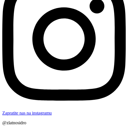
Zapratite nas na instagramu
@zlatnosidro