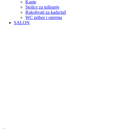
Kante
Stolice za tuširanje
Rukohvati za kadu/tuš
WC pribor i oprema
SALON