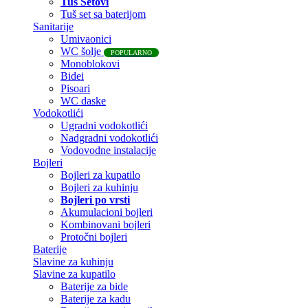
Tuš Setovi
Tuš set sa baterijom
Sanitarije
Umivaonici
WC šolje
POPULARNO
Monoblokovi
Bidei
Pisoari
WC daske
Vodokotlići
Ugradni vodokotlići
Nadgradni vodokotlići
Vodovodne instalacije
Bojleri
Bojleri za kupatilo
Bojleri za kuhinju
Bojleri po vrsti
Akumulacioni bojleri
Kombinovani bojleri
Protočni bojleri
Baterije
Slavine za kuhinju
Slavine za kupatilo
Baterije za bide
Baterije za kadu