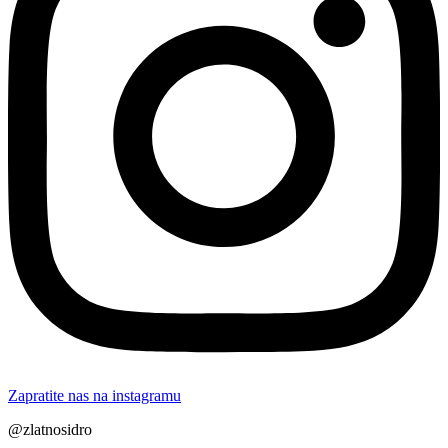
Zapratite nas na instagramu
@zlatnosidro