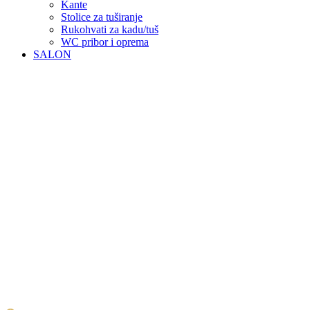
Kante
Stolice za tuširanje
Rukohvati za kadu/tuš
WC pribor i oprema
SALON