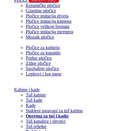
Pločice
POPUSTI U TOKU!
Keramičke pločice
Granitne pločice
Pločice imitacija drveta
Pločice imitacija kamena
Pločice velikog formata
Pločice imitacija mermera
Mozaik pločice
Pločice za kuhinju
Pločice za kupatilo
Podne pločice
Zidne pločice
Spoljašnje pločice
Lepkovi i fug mase
Kabine i kade
Tuš kabine
Tuš kade
Kade
Stakleni paravani za tuš kabine
Oprema za tuš i kadu
Tuš kanalice i slivnici
Tuš rešetke