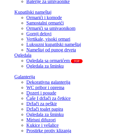
Baterije za umivaonike
Kupatilski nameštaj
Ormarići i komode
Samostalni ormarići
Ormarići sa umivaonikom
Gornji delovi
Vertikale, visoki ormari
Luksuzni kupatilski nameštaj
Nameštaj od punog drveta
Ogledala
Ogledala sa ormarićem
TOP
Ogledala za šminku
Galanterija
Dekorativna galanterija
WC pribor i oprema
Dozeri i posude
Čaše I držači za četkice
Držači za peškir
Držači toalet papira
Ogledala za šminku
Mirisni difuzori
Kukice i vešalice
Prostirke protiv klizanja