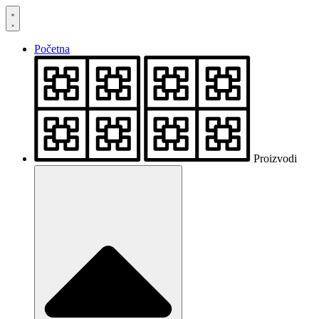
Skočite
na
sadržaj
Početna
Proizvodi