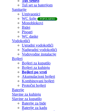
Tuš Setovi
Tuš set sa baterijom
Sanitarije
Umivaonici
WC šolje
POPULARNO
Monoblokovi
Bidei
Pisoari
WC daske
Vodokotlići
Ugradni vodokotlići
Nadgradni vodokotlići
Vodovodne instalacije
Bojleri
Bojleri za kupatilo
Bojleri za kuhinju
Bojleri po vrsti
Akumulacioni bojleri
Kombinovani bojleri
Protočni bojleri
Baterije
Slavine za kuhinju
Slavine za kupatilo
Baterije za bide
Baterije za kadu