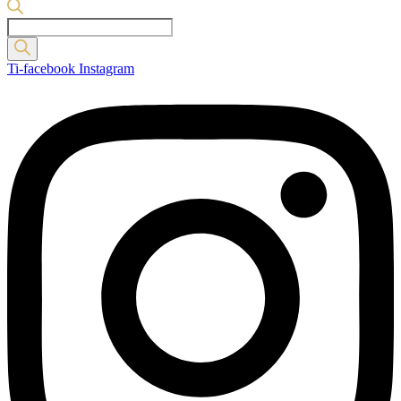
Products
search
Ti-facebook
Instagram