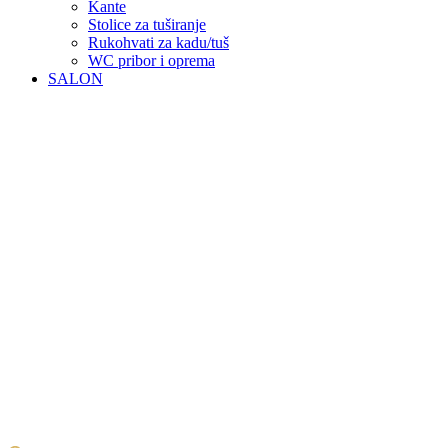
Kante
Stolice za tuširanje
Rukohvati za kadu/tuš
WC pribor i oprema
SALON