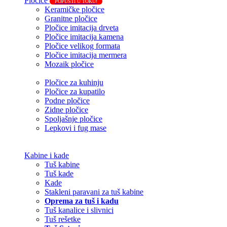
Pločice
POPUSTI U TOKU!
Keramičke pločice
Granitne pločice
Pločice imitacija drveta
Pločice imitacija kamena
Pločice velikog formata
Pločice imitacija mermera
Mozaik pločice
Pločice za kuhinju
Pločice za kupatilo
Podne pločice
Zidne pločice
Spoljašnje pločice
Lepkovi i fug mase
Kabine i kade
Tuš kabine
Tuš kade
Kade
Stakleni paravani za tuš kabine
Oprema za tuš i kadu
Tuš kanalice i slivnici
Tuš rešetke