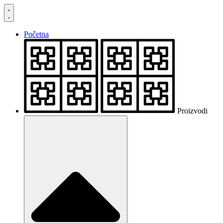
Skočite
na
sadržaj
Početna
Proizvodi