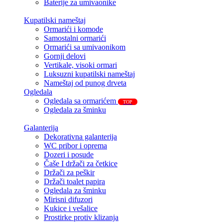
Baterije za umivaonike
Kupatilski nameštaj
Ormarići i komode
Samostalni ormarići
Ormarići sa umivaonikom
Gornji delovi
Vertikale, visoki ormari
Luksuzni kupatilski nameštaj
Nameštaj od punog drveta
Ogledala
Ogledala sa ormarićem
TOP
Ogledala za šminku
Galanterija
Dekorativna galanterija
WC pribor i oprema
Dozeri i posude
Čaše I držači za četkice
Držači za peškir
Držači toalet papira
Ogledala za šminku
Mirisni difuzori
Kukice i vešalice
Prostirke protiv klizanja