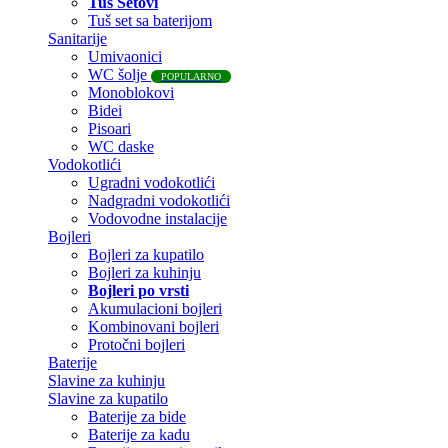
Tuš Setovi
Tuš set sa baterijom
Sanitarije
Umivaonici
WC šolje
POPULARNO
Monoblokovi
Bidei
Pisoari
WC daske
Vodokotlići
Ugradni vodokotlići
Nadgradni vodokotlići
Vodovodne instalacije
Bojleri
Bojleri za kupatilo
Bojleri za kuhinju
Bojleri po vrsti
Akumulacioni bojleri
Kombinovani bojleri
Protočni bojleri
Baterije
Slavine za kuhinju
Slavine za kupatilo
Baterije za bide
Baterije za kadu