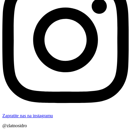
Zapratite nas na instagramu
@zlatnosidro