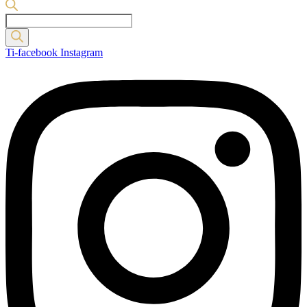
Products
search
Ti-facebook
Instagram