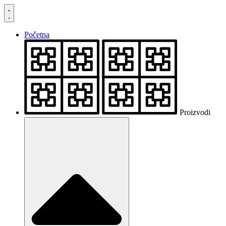
Skočite
na
sadržaj
Početna
Proizvodi