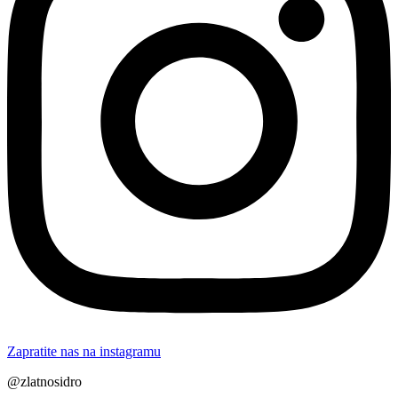
Zapratite nas na instagramu
@zlatnosidro