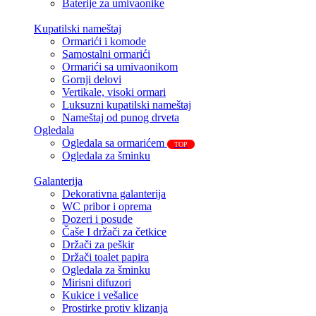
Baterije za umivaonike
Kupatilski nameštaj
Ormarići i komode
Samostalni ormarići
Ormarići sa umivaonikom
Gornji delovi
Vertikale, visoki ormari
Luksuzni kupatilski nameštaj
Nameštaj od punog drveta
Ogledala
Ogledala sa ormarićem
TOP
Ogledala za šminku
Galanterija
Dekorativna galanterija
WC pribor i oprema
Dozeri i posude
Čaše I držači za četkice
Držači za peškir
Držači toalet papira
Ogledala za šminku
Mirisni difuzori
Kukice i vešalice
Prostirke protiv klizanja