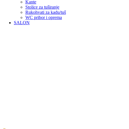
Kante
Stolice za tuširanje
Rukohvati za kadu/tuš
WC pribor i oprema
SALON