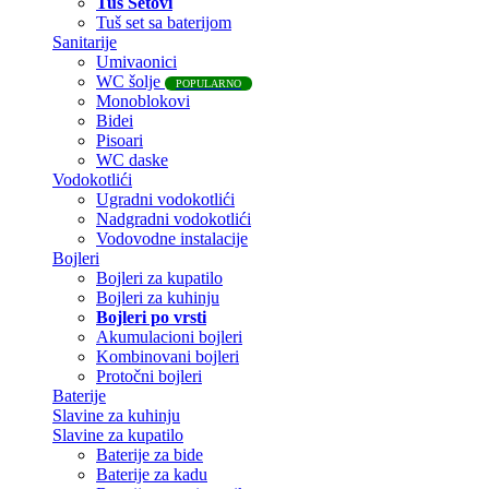
Tuš Setovi
Tuš set sa baterijom
Sanitarije
Umivaonici
WC šolje
POPULARNO
Monoblokovi
Bidei
Pisoari
WC daske
Vodokotlići
Ugradni vodokotlići
Nadgradni vodokotlići
Vodovodne instalacije
Bojleri
Bojleri za kupatilo
Bojleri za kuhinju
Bojleri po vrsti
Akumulacioni bojleri
Kombinovani bojleri
Protočni bojleri
Baterije
Slavine za kuhinju
Slavine za kupatilo
Baterije za bide
Baterije za kadu