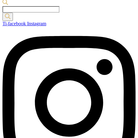
Products
search
Ti-facebook
Instagram