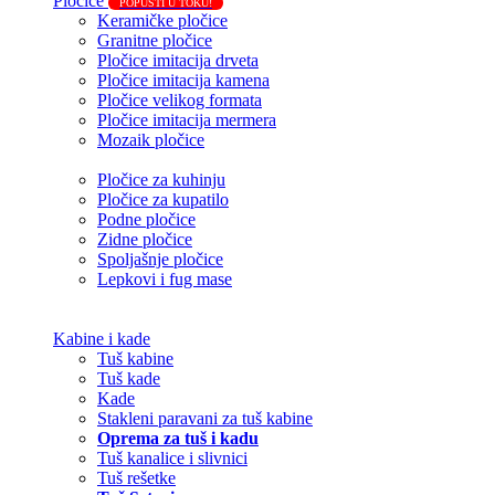
Pločice
POPUSTI U TOKU!
Keramičke pločice
Granitne pločice
Pločice imitacija drveta
Pločice imitacija kamena
Pločice velikog formata
Pločice imitacija mermera
Mozaik pločice
Pločice za kuhinju
Pločice za kupatilo
Podne pločice
Zidne pločice
Spoljašnje pločice
Lepkovi i fug mase
Kabine i kade
Tuš kabine
Tuš kade
Kade
Stakleni paravani za tuš kabine
Oprema za tuš i kadu
Tuš kanalice i slivnici
Tuš rešetke