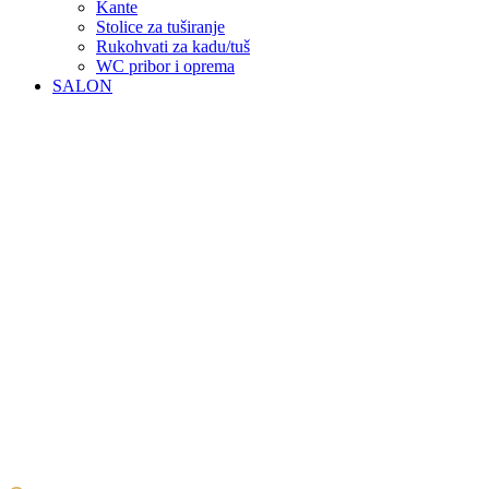
Kante
Stolice za tuširanje
Rukohvati za kadu/tuš
WC pribor i oprema
SALON