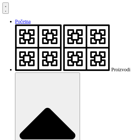
Skočite
na
sadržaj
Početna
Proizvodi