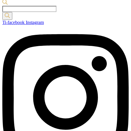
Products
search
Ti-facebook
Instagram