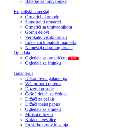
Baterije za umivaonike
Kupatilski nameštaj
Ormarići i komode
Samostalni ormarići
Ormarići sa umivaonikom
Gornji delovi
Vertikale, visoki ormari
Luksuzni kupatilski nameštaj
Nameštaj od punog drveta
Ogledala
Ogledala sa ormarićem
TOP
Ogledala za šminku
Galanterija
Dekorativna galanterija
WC pribor i oprema
Dozeri i posude
Čaše I držači za četkice
Držači za peškir
Držači toalet papira
Ogledala za šminku
Mirisni difuzori
Kukice i vešalice
Prostirke protiv klizanja