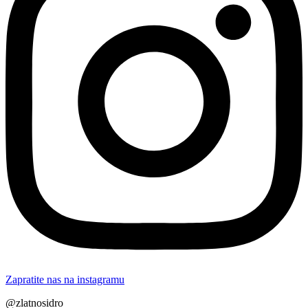
Zapratite nas na instagramu
@zlatnosidro