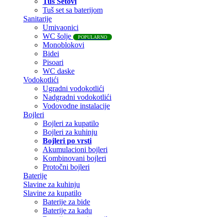
Tuš Setovi
Tuš set sa baterijom
Sanitarije
Umivaonici
WC šolje
POPULARNO
Monoblokovi
Bidei
Pisoari
WC daske
Vodokotlići
Ugradni vodokotlići
Nadgradni vodokotlići
Vodovodne instalacije
Bojleri
Bojleri za kupatilo
Bojleri za kuhinju
Bojleri po vrsti
Akumulacioni bojleri
Kombinovani bojleri
Protočni bojleri
Baterije
Slavine za kuhinju
Slavine za kupatilo
Baterije za bide
Baterije za kadu