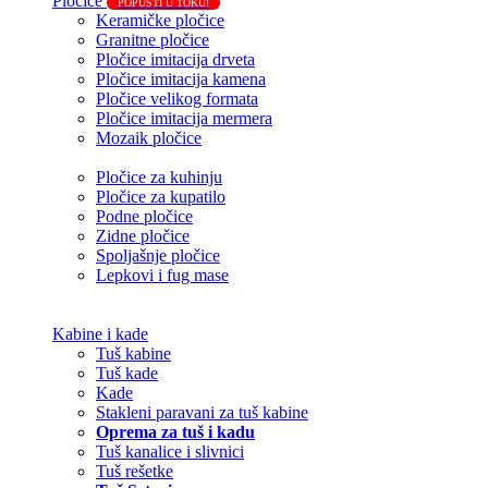
Pločice
POPUSTI U TOKU!
Keramičke pločice
Granitne pločice
Pločice imitacija drveta
Pločice imitacija kamena
Pločice velikog formata
Pločice imitacija mermera
Mozaik pločice
Pločice za kuhinju
Pločice za kupatilo
Podne pločice
Zidne pločice
Spoljašnje pločice
Lepkovi i fug mase
Kabine i kade
Tuš kabine
Tuš kade
Kade
Stakleni paravani za tuš kabine
Oprema za tuš i kadu
Tuš kanalice i slivnici
Tuš rešetke