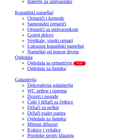
Baterije za umivaonike
Kupatilski nameštaj
Ormarići i komode
Samostalni ormarići
Ormarići sa umivaonikom
Gornji delovi
Vertikale, visoki ormari
Luksuzni kupatilski nameštaj
Nameštaj od punog drveta
Ogledala
Ogledala sa ormarićem
TOP
Ogledala za šminku
Galanterija
Dekorativna galanterija
WC pribor i oprema
Dozeri i posude
Čaše I držači za četkice
Držači za peškir
Držači toalet papira
Ogledala za šminku
Mirisni difuzori
Kukice i vešalice
Prostirke protiv klizanja