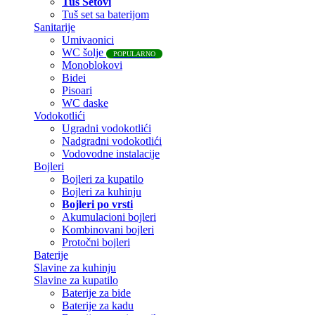
Tuš Setovi
Tuš set sa baterijom
Sanitarije
Umivaonici
WC šolje
POPULARNO
Monoblokovi
Bidei
Pisoari
WC daske
Vodokotlići
Ugradni vodokotlići
Nadgradni vodokotlići
Vodovodne instalacije
Bojleri
Bojleri za kupatilo
Bojleri za kuhinju
Bojleri po vrsti
Akumulacioni bojleri
Kombinovani bojleri
Protočni bojleri
Baterije
Slavine za kuhinju
Slavine za kupatilo
Baterije za bide
Baterije za kadu