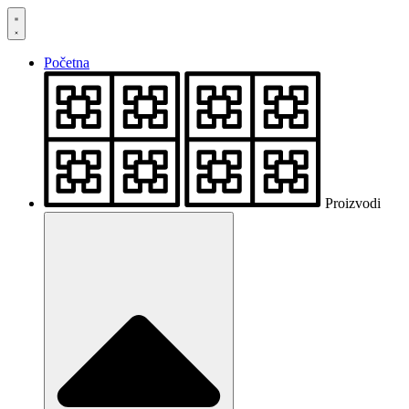
Skočite
na
sadržaj
Početna
Proizvodi