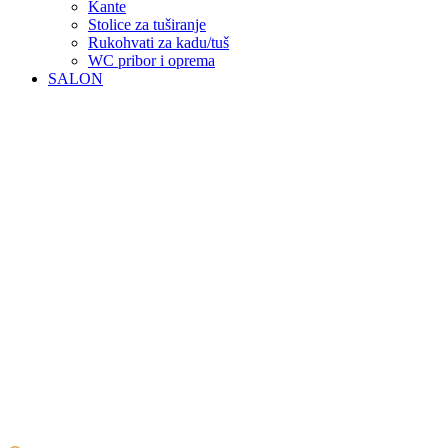
Kante
Stolice za tuširanje
Rukohvati za kadu/tuš
WC pribor i oprema
SALON