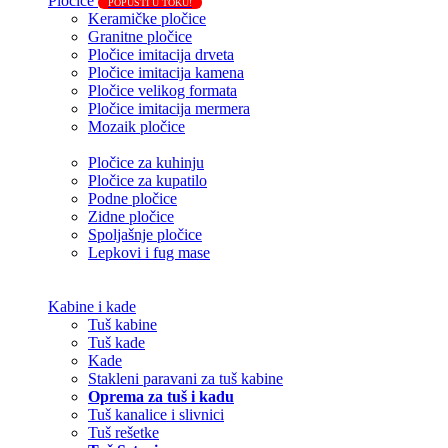
Pločice
POPUSTI U TOKU!
Keramičke pločice
Granitne pločice
Pločice imitacija drveta
Pločice imitacija kamena
Pločice velikog formata
Pločice imitacija mermera
Mozaik pločice
Pločice za kuhinju
Pločice za kupatilo
Podne pločice
Zidne pločice
Spoljašnje pločice
Lepkovi i fug mase
Kabine i kade
Tuš kabine
Tuš kade
Kade
Stakleni paravani za tuš kabine
Oprema za tuš i kadu
Tuš kanalice i slivnici
Tuš rešetke