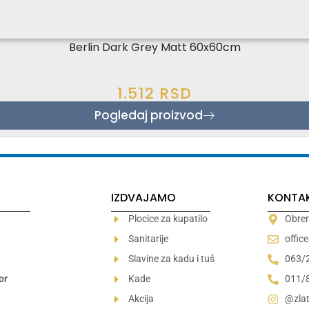
Berlin Dark Grey Matt 60x60cm
1.512
RSD
Pogledaj proizvod
IZDVAJAMO
KONTA
Plocice za kupatilo
Obren
Sanitarije
offic
Slavine za kadu i tuš
063/
or
Kade
011/
Akcija
@zlat