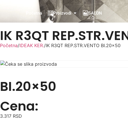
Početna
Proizvodi
SALON
IK R3QT REP.STR.VE
Početna
/
IDEAK KER.
/
IK R3QT REP.STR.VENTO BI.20×50
BI.20×50
Cena:
3.317
RSD