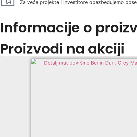
Za veće projekte i investitore obezbeđujemo pos
Informacije o proiz
Proizvodi na akciji