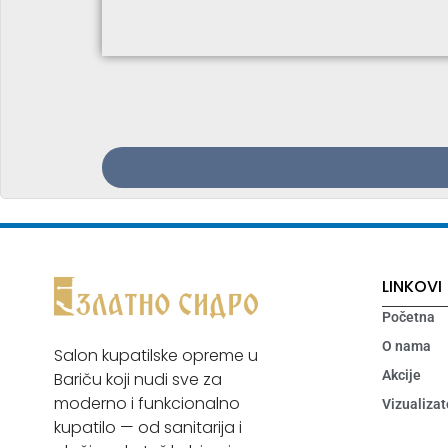
LINKOVI
Početna
O nama
Salon kupatilske opreme u
Akcije
Bariču koji nudi sve za
moderno i funkcionalno
Vizualizat
kupatilo — od sanitarija i