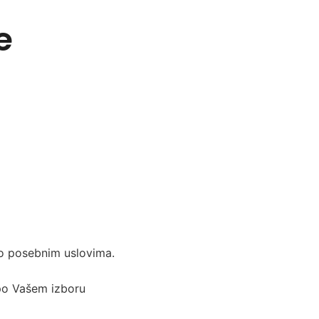
e
o posebnim uslovima.
 po Vašem izboru