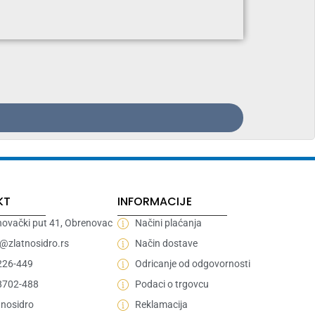
KT
INFORMACIJE
ovački put 41, Obrenovac
Načini plaćanja
e@zlatnosidro.rs
Način dostave
226-449
Odricanje od odgovornosti
8702-488
Podaci o trgovcu
nosidro
Reklamacija