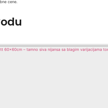
ebne cene.
vodu