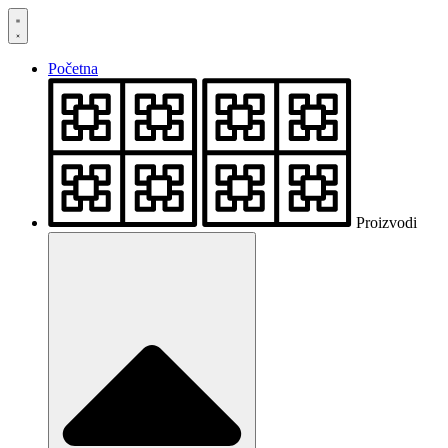
Skočite
na
sadržaj
Početna
Proizvodi