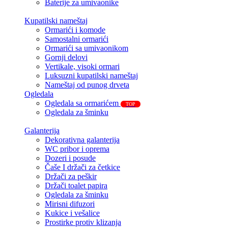
Baterije za umivaonike
Kupatilski nameštaj
Ormarići i komode
Samostalni ormarići
Ormarići sa umivaonikom
Gornji delovi
Vertikale, visoki ormari
Luksuzni kupatilski nameštaj
Nameštaj od punog drveta
Ogledala
Ogledala sa ormarićem
TOP
Ogledala za šminku
Galanterija
Dekorativna galanterija
WC pribor i oprema
Dozeri i posude
Čaše I držači za četkice
Držači za peškir
Držači toalet papira
Ogledala za šminku
Mirisni difuzori
Kukice i vešalice
Prostirke protiv klizanja