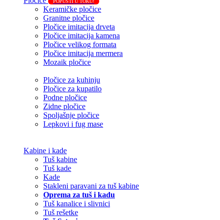
Pločice
POPUSTI U TOKU!
Keramičke pločice
Granitne pločice
Pločice imitacija drveta
Pločice imitacija kamena
Pločice velikog formata
Pločice imitacija mermera
Mozaik pločice
Pločice za kuhinju
Pločice za kupatilo
Podne pločice
Zidne pločice
Spoljašnje pločice
Lepkovi i fug mase
Kabine i kade
Tuš kabine
Tuš kade
Kade
Stakleni paravani za tuš kabine
Oprema za tuš i kadu
Tuš kanalice i slivnici
Tuš rešetke