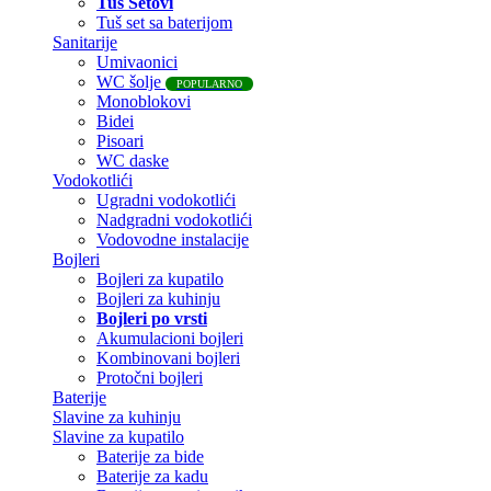
Tuš Setovi
Tuš set sa baterijom
Sanitarije
Umivaonici
WC šolje
POPULARNO
Monoblokovi
Bidei
Pisoari
WC daske
Vodokotlići
Ugradni vodokotlići
Nadgradni vodokotlići
Vodovodne instalacije
Bojleri
Bojleri za kupatilo
Bojleri za kuhinju
Bojleri po vrsti
Akumulacioni bojleri
Kombinovani bojleri
Protočni bojleri
Baterije
Slavine za kuhinju
Slavine za kupatilo
Baterije za bide
Baterije za kadu