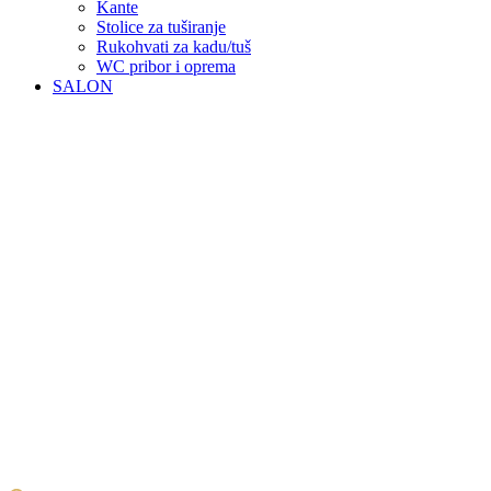
Kante
Stolice za tuširanje
Rukohvati za kadu/tuš
WC pribor i oprema
SALON