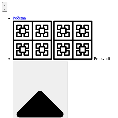
Skočite
na
sadržaj
Početna
Proizvodi