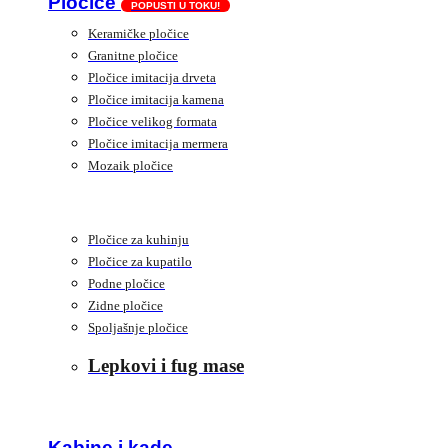
Pločice
POPUSTI U TOKU!
Keramičke pločice
Granitne pločice
Pločice imitacija drveta
Pločice imitacija kamena
Pločice velikog formata
Pločice imitacija mermera
Mozaik pločice
Pločice za kuhinju
Pločice za kupatilo
Podne pločice
Zidne pločice
Spoljašnje pločice
Lepkovi i fug mase
Kabine i kade