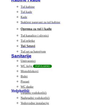
Tuš kabine
Tuš kade
Kade
Stakleni paravani za tuš kabine
Oprema za tuš i kadu
Tuš kanalice i slivnici
Tuš rešetke
Tuš Setovi
Tuš set sa baterijom
Sanitarije
Umivaonici
WC šolje
POPULARNO
Monoblokovi
Bidei
Pisoari
WC daske
Vodokotlići
Ugradni vodokotlići
Nadgradni vodokotlići
Vodovodne instalacije