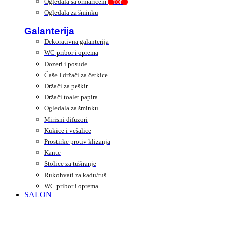
Ogledala sa ormarićem
TOP
Ogledala za šminku
Galanterija
Dekorativna galanterija
WC pribor i oprema
Dozeri i posude
Čaše I držači za četkice
Držači za peškir
Držači toalet papira
Ogledala za šminku
Mirisni difuzori
Kukice i vešalice
Prostirke protiv klizanja
Kante
Stolice za tuširanje
Rukohvati za kadu/tuš
WC pribor i oprema
SALON