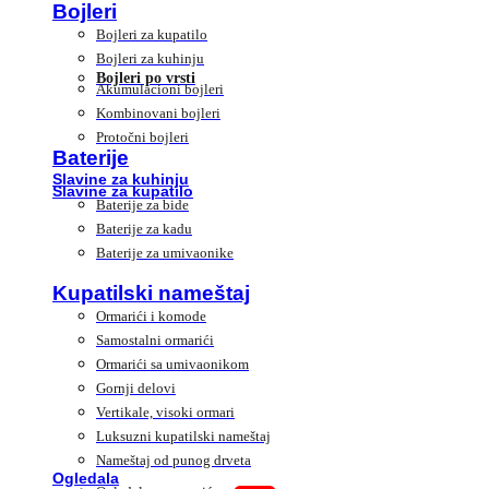
Bojleri
Bojleri za kupatilo
Bojleri za kuhinju
Bojleri po vrsti
Akumulacioni bojleri
Kombinovani bojleri
Protočni bojleri
Baterije
Slavine za kuhinju
Slavine za kupatilo
Baterije za bide
Baterije za kadu
Baterije za umivaonike
Kupatilski nameštaj
Ormarići i komode
Samostalni ormarići
Ormarići sa umivaonikom
Gornji delovi
Vertikale, visoki ormari
Luksuzni kupatilski nameštaj
Nameštaj od punog drveta
Ogledala