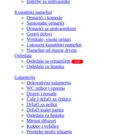
Baterije za umivaonike
Kupatilski nameštaj
Ormarići i komode
Samostalni ormarići
Ormarići sa umivaonikom
Gornji delovi
Vertikale, visoki ormari
Luksuzni kupatilski nameštaj
Nameštaj od punog drveta
Ogledala
Ogledala sa ormarićem
TOP
Ogledala za šminku
Galanterija
Dekorativna galanterija
WC pribor i oprema
Dozeri i posude
Čaše I držači za četkice
Držači za peškir
Držači toalet papira
Ogledala za šminku
Mirisni difuzori
Kukice i vešalice
Prostirke protiv klizanja