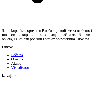
Salon kupatilske opreme u Bariču koji nudi sve za moderno i
funkcionalno kupatilo — od sanitarija i pločica do tuš kabina i
bojlera, uz stručnu podršku i prevoz po posebnim uslovima.
Linkovi
Početna
O nama
Akcije
Vizualizator
Izdvajamo