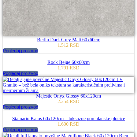
Berlin Dark Grey Matt 60x60cm
1.512
RSD
Pogledaj proizvod
Rock Beige 60x60cm
1.791
RSD
Pogledaj proizvod
Majestic Onyx Glossy 60x120cm
2.254
RSD
Pogledaj proizvod
Statuario Kalos 60x120cm – luksuzne porculanske plocice
1.600
RSD
Pogledaj proizvod