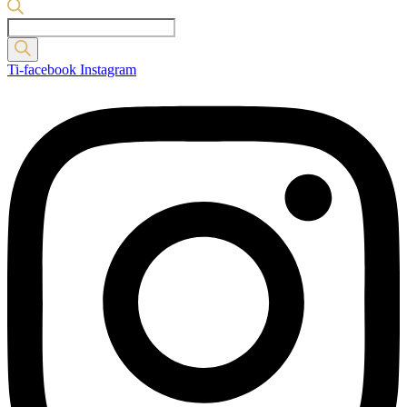
Products
search
Ti-facebook
Instagram