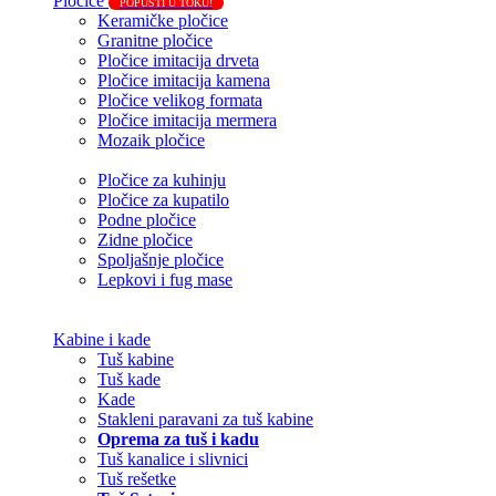
Pločice
POPUSTI U TOKU!
Keramičke pločice
Granitne pločice
Pločice imitacija drveta
Pločice imitacija kamena
Pločice velikog formata
Pločice imitacija mermera
Mozaik pločice
Pločice za kuhinju
Pločice za kupatilo
Podne pločice
Zidne pločice
Spoljašnje pločice
Lepkovi i fug mase
Kabine i kade
Tuš kabine
Tuš kade
Kade
Stakleni paravani za tuš kabine
Oprema za tuš i kadu
Tuš kanalice i slivnici
Tuš rešetke