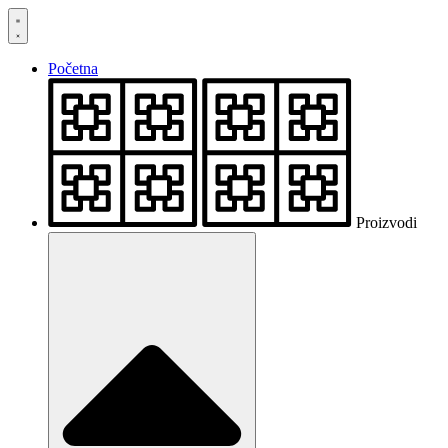
Skočite
na
sadržaj
Početna
Proizvodi