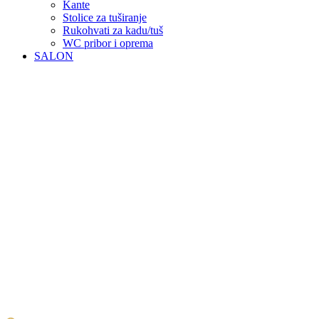
Kante
Stolice za tuširanje
Rukohvati za kadu/tuš
WC pribor i oprema
SALON