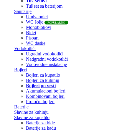
Tuš Setovi
Tuš set sa baterijom
Sanitarije
Umivaonici
WC šolje
POPULARNO
Monoblokovi
Bidei
Pisoari
WC daske
Vodokotlići
Ugradni vodokotlići
Nadgradni vodokotlići
Vodovodne instalacije
Bojleri
Bojleri za kupatilo
Bojleri za kuhinju
Bojleri po vrsti
Akumulacioni bojleri
Kombinovani bojleri
Protočni bojleri
Baterije
Slavine za kuhinju
Slavine za kupatilo
Baterije za bide
Baterije za kadu