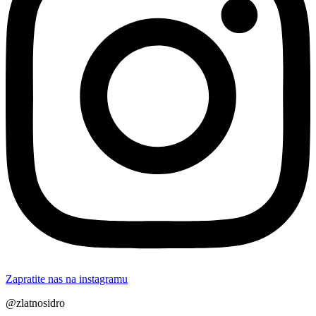
Zapratite nas na instagramu
@zlatnosidro