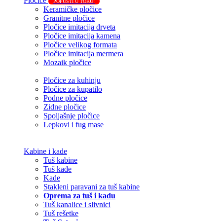
Pločice
POPUSTI U TOKU!
Keramičke pločice
Granitne pločice
Pločice imitacija drveta
Pločice imitacija kamena
Pločice velikog formata
Pločice imitacija mermera
Mozaik pločice
Pločice za kuhinju
Pločice za kupatilo
Podne pločice
Zidne pločice
Spoljašnje pločice
Lepkovi i fug mase
Kabine i kade
Tuš kabine
Tuš kade
Kade
Stakleni paravani za tuš kabine
Oprema za tuš i kadu
Tuš kanalice i slivnici
Tuš rešetke