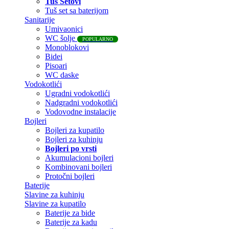
Tuš Setovi
Tuš set sa baterijom
Sanitarije
Umivaonici
WC šolje
POPULARNO
Monoblokovi
Bidei
Pisoari
WC daske
Vodokotlići
Ugradni vodokotlići
Nadgradni vodokotlići
Vodovodne instalacije
Bojleri
Bojleri za kupatilo
Bojleri za kuhinju
Bojleri po vrsti
Akumulacioni bojleri
Kombinovani bojleri
Protočni bojleri
Baterije
Slavine za kuhinju
Slavine za kupatilo
Baterije za bide
Baterije za kadu