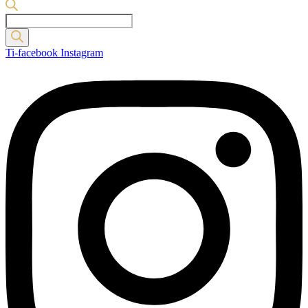
Products
search
Ti-facebook
Instagram