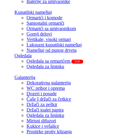
Baterije za umivaonike
Kupatilski nameštaj
Ormarići i komode
Samostalni ormarići
Ormarići sa umivaonikom
Gornji delovi
Vertikale, visoki ormari
Luksuzni kupatilski nameštaj
Nameštaj od punog drveta
Ogledala
Ogledala sa ormarićem
TOP
Ogledala za šminku
Galanterija
Dekorativna galanterija
WC pribor i oprema
Dozeri i posude
Čaše I držači za četkice
Držači za peškir
Držači toalet papira
Ogledala za šminku
Mirisni difuzori
Kukice i vešalice
Prostirke protiv klizanja