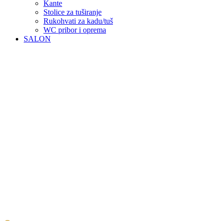
Kante
Stolice za tuširanje
Rukohvati za kadu/tuš
WC pribor i oprema
SALON