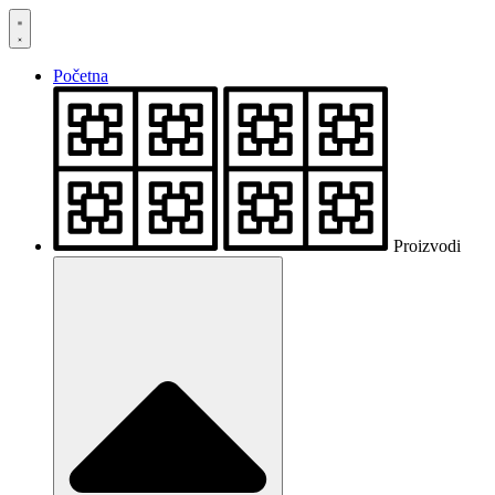
Skočite
na
sadržaj
Početna
Proizvodi