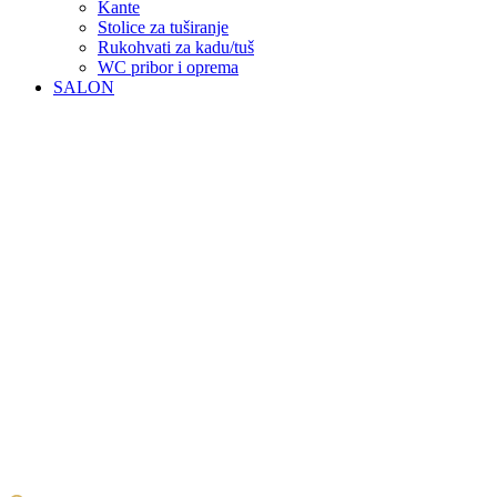
Kante
Stolice za tuširanje
Rukohvati za kadu/tuš
WC pribor i oprema
SALON