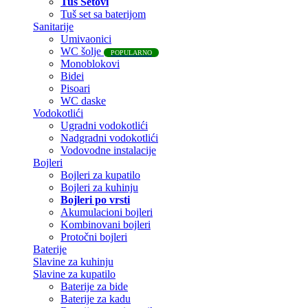
Tuš Setovi
Tuš set sa baterijom
Sanitarije
Umivaonici
WC šolje
POPULARNO
Monoblokovi
Bidei
Pisoari
WC daske
Vodokotlići
Ugradni vodokotlići
Nadgradni vodokotlići
Vodovodne instalacije
Bojleri
Bojleri za kupatilo
Bojleri za kuhinju
Bojleri po vrsti
Akumulacioni bojleri
Kombinovani bojleri
Protočni bojleri
Baterije
Slavine za kuhinju
Slavine za kupatilo
Baterije za bide
Baterije za kadu