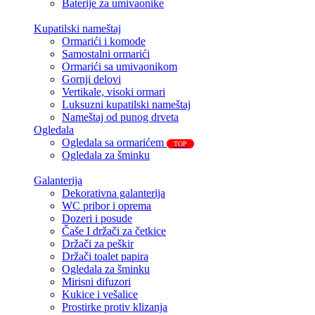
Baterije za umivaonike
Kupatilski nameštaj
Ormarići i komode
Samostalni ormarići
Ormarići sa umivaonikom
Gornji delovi
Vertikale, visoki ormari
Luksuzni kupatilski nameštaj
Nameštaj od punog drveta
Ogledala
Ogledala sa ormarićem
TOP
Ogledala za šminku
Galanterija
Dekorativna galanterija
WC pribor i oprema
Dozeri i posude
Čaše I držači za četkice
Držači za peškir
Držači toalet papira
Ogledala za šminku
Mirisni difuzori
Kukice i vešalice
Prostirke protiv klizanja