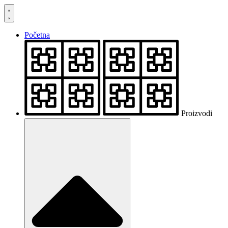
Skočite
na
sadržaj
Početna
Proizvodi