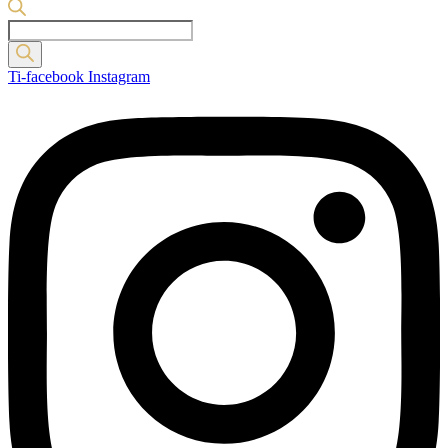
Products
search
Ti-facebook
Instagram