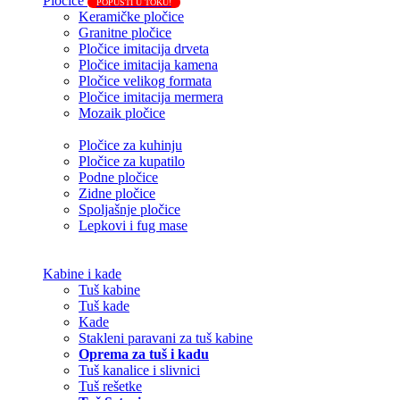
Pločice
POPUSTI U TOKU!
Keramičke pločice
Granitne pločice
Pločice imitacija drveta
Pločice imitacija kamena
Pločice velikog formata
Pločice imitacija mermera
Mozaik pločice
Pločice za kuhinju
Pločice za kupatilo
Podne pločice
Zidne pločice
Spoljašnje pločice
Lepkovi i fug mase
Kabine i kade
Tuš kabine
Tuš kade
Kade
Stakleni paravani za tuš kabine
Oprema za tuš i kadu
Tuš kanalice i slivnici
Tuš rešetke