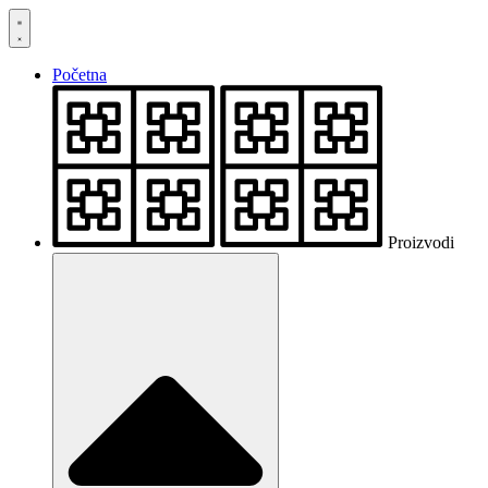
Skočite
na
sadržaj
Početna
Proizvodi