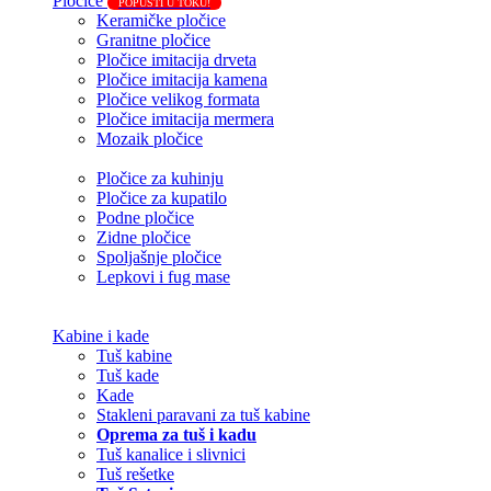
Pločice
POPUSTI U TOKU!
Keramičke pločice
Granitne pločice
Pločice imitacija drveta
Pločice imitacija kamena
Pločice velikog formata
Pločice imitacija mermera
Mozaik pločice
Pločice za kuhinju
Pločice za kupatilo
Podne pločice
Zidne pločice
Spoljašnje pločice
Lepkovi i fug mase
Kabine i kade
Tuš kabine
Tuš kade
Kade
Stakleni paravani za tuš kabine
Oprema za tuš i kadu
Tuš kanalice i slivnici
Tuš rešetke