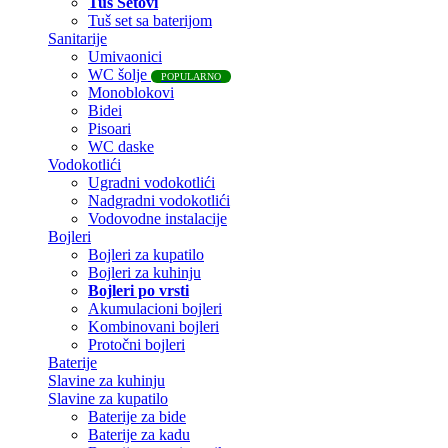
Tuš Setovi
Tuš set sa baterijom
Sanitarije
Umivaonici
WC šolje
POPULARNO
Monoblokovi
Bidei
Pisoari
WC daske
Vodokotlići
Ugradni vodokotlići
Nadgradni vodokotlići
Vodovodne instalacije
Bojleri
Bojleri za kupatilo
Bojleri za kuhinju
Bojleri po vrsti
Akumulacioni bojleri
Kombinovani bojleri
Protočni bojleri
Baterije
Slavine za kuhinju
Slavine za kupatilo
Baterije za bide
Baterije za kadu