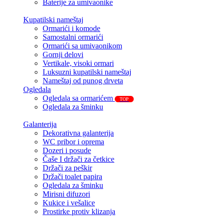
Baterije za umivaonike
Kupatilski nameštaj
Ormarići i komode
Samostalni ormarići
Ormarići sa umivaonikom
Gornji delovi
Vertikale, visoki ormari
Luksuzni kupatilski nameštaj
Nameštaj od punog drveta
Ogledala
Ogledala sa ormarićem
TOP
Ogledala za šminku
Galanterija
Dekorativna galanterija
WC pribor i oprema
Dozeri i posude
Čaše I držači za četkice
Držači za peškir
Držači toalet papira
Ogledala za šminku
Mirisni difuzori
Kukice i vešalice
Prostirke protiv klizanja