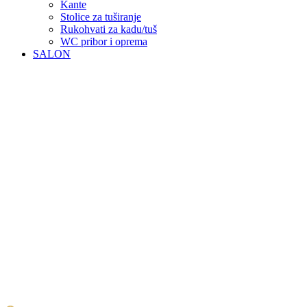
Kante
Stolice za tuširanje
Rukohvati za kadu/tuš
WC pribor i oprema
SALON