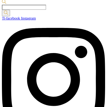
Products
search
Ti-facebook
Instagram