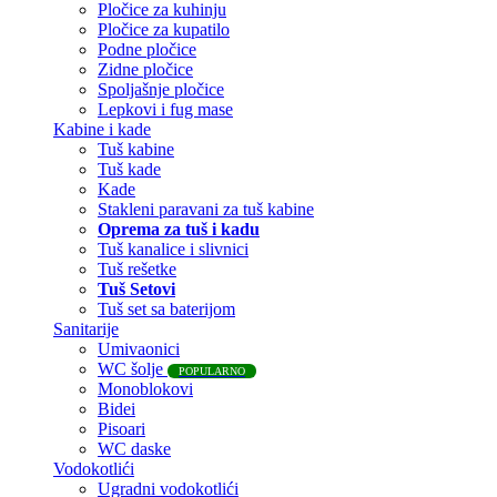
Pločice za kuhinju
Pločice za kupatilo
Podne pločice
Zidne pločice
Spoljašnje pločice
Lepkovi i fug mase
Kabine i kade
Tuš kabine
Tuš kade
Kade
Stakleni paravani za tuš kabine
Oprema za tuš i kadu
Tuš kanalice i slivnici
Tuš rešetke
Tuš Setovi
Tuš set sa baterijom
Sanitarije
Umivaonici
WC šolje
POPULARNO
Monoblokovi
Bidei
Pisoari
WC daske
Vodokotlići
Ugradni vodokotlići