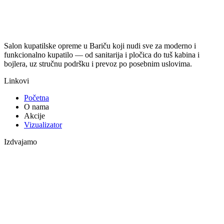
Salon kupatilske opreme u Bariču koji nudi sve za moderno i
funkcionalno kupatilo — od sanitarija i pločica do tuš kabina i
bojlera, uz stručnu podršku i prevoz po posebnim uslovima.
Linkovi
Početna
O nama
Akcije
Vizualizator
Izdvajamo