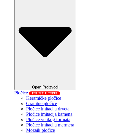
Open Proizvodi
Pločice
POPUSTI U TOKU!
Keramičke pločice
Granitne pločice
Pločice imitacija drveta
Pločice imitacija kamena
Pločice velikog formata
Pločice imitacija mermera
Mozaik pločice