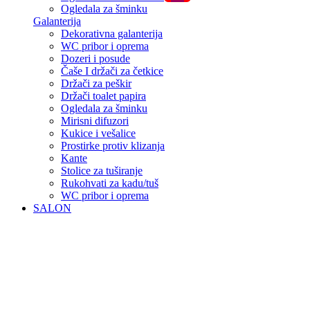
Ogledala za šminku
Galanterija
Dekorativna galanterija
WC pribor i oprema
Dozeri i posude
Čaše I držači za četkice
Držači za peškir
Držači toalet papira
Ogledala za šminku
Mirisni difuzori
Kukice i vešalice
Prostirke protiv klizanja
Kante
Stolice za tuširanje
Rukohvati za kadu/tuš
WC pribor i oprema
SALON