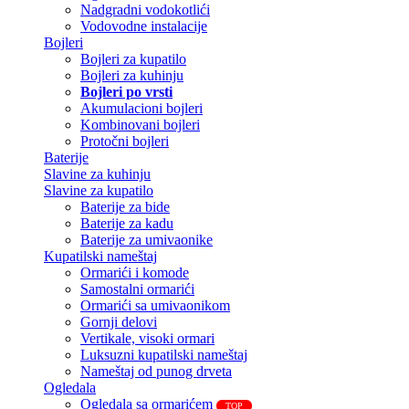
Nadgradni vodokotlići
Vodovodne instalacije
Bojleri
Bojleri za kupatilo
Bojleri za kuhinju
Bojleri po vrsti
Akumulacioni bojleri
Kombinovani bojleri
Protočni bojleri
Baterije
Slavine za kuhinju
Slavine za kupatilo
Baterije za bide
Baterije za kadu
Baterije za umivaonike
Kupatilski nameštaj
Ormarići i komode
Samostalni ormarići
Ormarići sa umivaonikom
Gornji delovi
Vertikale, visoki ormari
Luksuzni kupatilski nameštaj
Nameštaj od punog drveta
Ogledala
Ogledala sa ormarićem
TOP