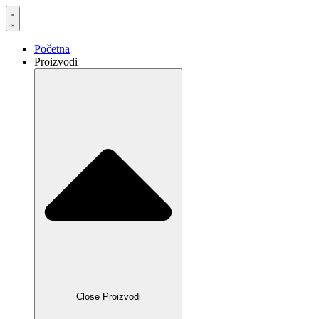
Skočite
na
sadržaj
Početna
Proizvodi
Close Proizvodi