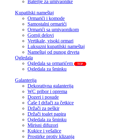
Baterije za umivaonike
Kupatilski nameštaj
Ormarići i komode
Samostalni ormarići
Ormarići sa umivaonikom
Gornji delovi
Vertikale, visoki ormari
Luksuzni kupatilski nameštaj
Nameštaj od punog drveta
Ogledala
Ogledala sa ormarićem
TOP
Ogledala za šminku
Galanterija
Dekorativna galanterija
WC pribor i oprema
Dozeri i posude
Čaše I držači za četkice
Držači za peškir
Držači toalet papira
Ogledala za šminku
Mirisni difuzori
Kukice i vešalice
Prostirke protiv klizanja