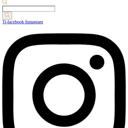
Products
search
Ti-facebook
Instagram