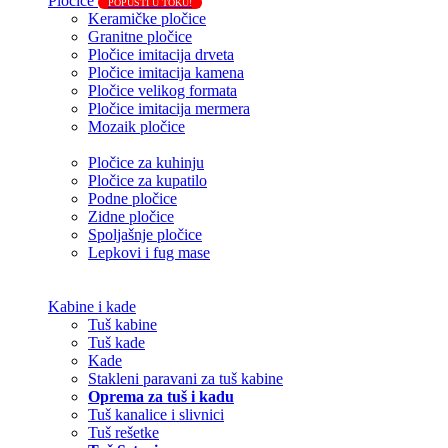
Pločice
POPUSTI U TOKU!
Keramičke pločice
Granitne pločice
Pločice imitacija drveta
Pločice imitacija kamena
Pločice velikog formata
Pločice imitacija mermera
Mozaik pločice
Pločice za kuhinju
Pločice za kupatilo
Podne pločice
Zidne pločice
Spoljašnje pločice
Lepkovi i fug mase
Kabine i kade
Tuš kabine
Tuš kade
Kade
Stakleni paravani za tuš kabine
Oprema za tuš i kadu
Tuš kanalice i slivnici
Tuš rešetke