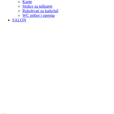
Kante
Stolice za tuširanje
Rukohvati za kadu/tuš
WC pribor i oprema
SALON