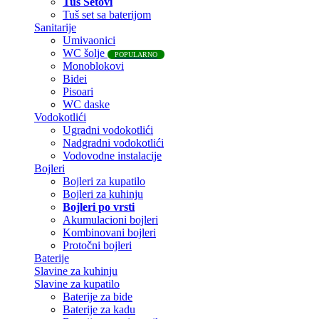
Tuš Setovi
Tuš set sa baterijom
Sanitarije
Umivaonici
WC šolje
POPULARNO
Monoblokovi
Bidei
Pisoari
WC daske
Vodokotlići
Ugradni vodokotlići
Nadgradni vodokotlići
Vodovodne instalacije
Bojleri
Bojleri za kupatilo
Bojleri za kuhinju
Bojleri po vrsti
Akumulacioni bojleri
Kombinovani bojleri
Protočni bojleri
Baterije
Slavine za kuhinju
Slavine za kupatilo
Baterije za bide
Baterije za kadu