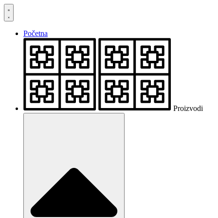
Skočite
na
sadržaj
Početna
Proizvodi