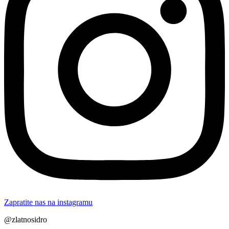
Zapratite nas na instagramu
@zlatnosidro