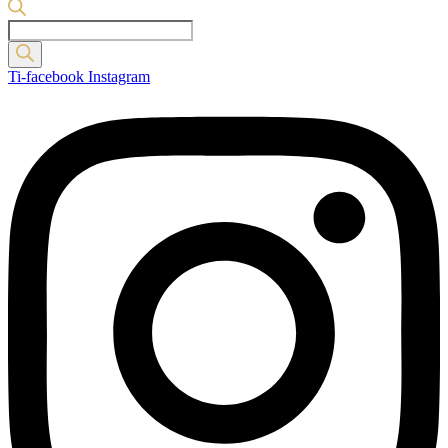
Products
search
Ti-facebook
Instagram