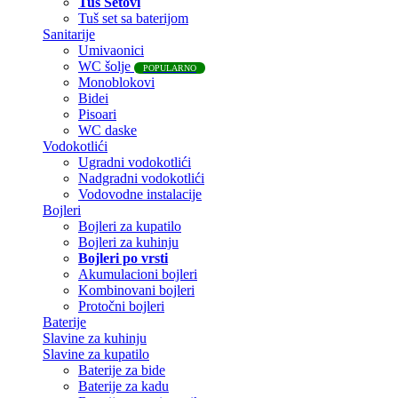
Tuš Setovi
Tuš set sa baterijom
Sanitarije
Umivaonici
WC šolje
POPULARNO
Monoblokovi
Bidei
Pisoari
WC daske
Vodokotlići
Ugradni vodokotlići
Nadgradni vodokotlići
Vodovodne instalacije
Bojleri
Bojleri za kupatilo
Bojleri za kuhinju
Bojleri po vrsti
Akumulacioni bojleri
Kombinovani bojleri
Protočni bojleri
Baterije
Slavine za kuhinju
Slavine za kupatilo
Baterije za bide
Baterije za kadu