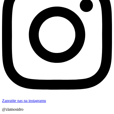
Zapratite nas na instagramu
@zlatnosidro