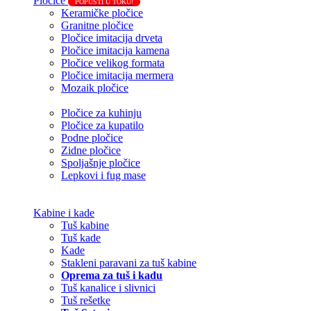
Pločice
POPUSTI U TOKU!
Keramičke pločice
Granitne pločice
Pločice imitacija drveta
Pločice imitacija kamena
Pločice velikog formata
Pločice imitacija mermera
Mozaik pločice
Pločice za kuhinju
Pločice za kupatilo
Podne pločice
Zidne pločice
Spoljašnje pločice
Lepkovi i fug mase
Kabine i kade
Tuš kabine
Tuš kade
Kade
Stakleni paravani za tuš kabine
Oprema za tuš i kadu
Tuš kanalice i slivnici
Tuš rešetke