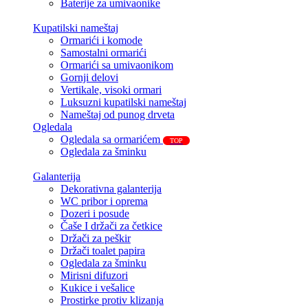
Baterije za umivaonike
Kupatilski nameštaj
Ormarići i komode
Samostalni ormarići
Ormarići sa umivaonikom
Gornji delovi
Vertikale, visoki ormari
Luksuzni kupatilski nameštaj
Nameštaj od punog drveta
Ogledala
Ogledala sa ormarićem
TOP
Ogledala za šminku
Galanterija
Dekorativna galanterija
WC pribor i oprema
Dozeri i posude
Čaše I držači za četkice
Držači za peškir
Držači toalet papira
Ogledala za šminku
Mirisni difuzori
Kukice i vešalice
Prostirke protiv klizanja