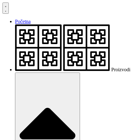
Skočite
na
sadržaj
Početna
Proizvodi