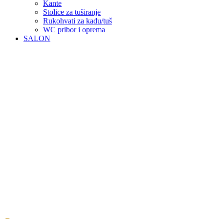
Kante
Stolice za tuširanje
Rukohvati za kadu/tuš
WC pribor i oprema
SALON