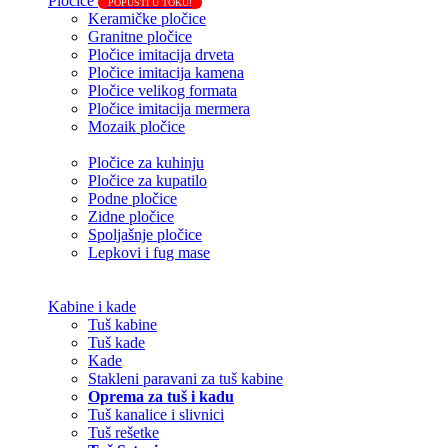
Pločice
POPUSTI U TOKU!
Keramičke pločice
Granitne pločice
Pločice imitacija drveta
Pločice imitacija kamena
Pločice velikog formata
Pločice imitacija mermera
Mozaik pločice
Pločice za kuhinju
Pločice za kupatilo
Podne pločice
Zidne pločice
Spoljašnje pločice
Lepkovi i fug mase
Kabine i kade
Tuš kabine
Tuš kade
Kade
Stakleni paravani za tuš kabine
Oprema za tuš i kadu
Tuš kanalice i slivnici
Tuš rešetke