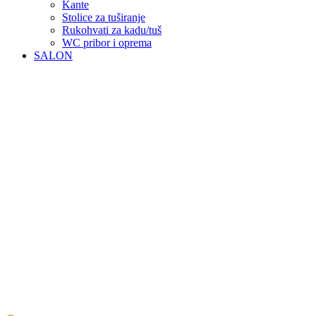
Kante
Stolice za tuširanje
Rukohvati za kadu/tuš
WC pribor i oprema
SALON