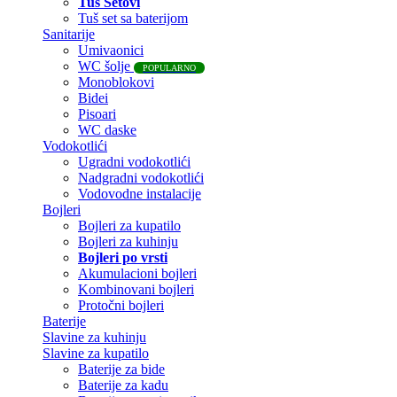
Tuš Setovi
Tuš set sa baterijom
Sanitarije
Umivaonici
WC šolje
POPULARNO
Monoblokovi
Bidei
Pisoari
WC daske
Vodokotlići
Ugradni vodokotlići
Nadgradni vodokotlići
Vodovodne instalacije
Bojleri
Bojleri za kupatilo
Bojleri za kuhinju
Bojleri po vrsti
Akumulacioni bojleri
Kombinovani bojleri
Protočni bojleri
Baterije
Slavine za kuhinju
Slavine za kupatilo
Baterije za bide
Baterije za kadu