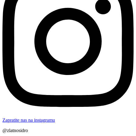
Zapratite nas na instagramu
@zlatnosidro