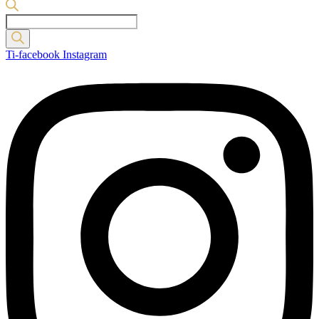
Products
search
Ti-facebook
Instagram