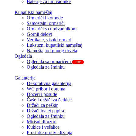
Baterije za umivaonike
Kupatilski nameštaj
Ormarići i komode
Samostalni ormarići
Ormarići sa umivaonikom
Gornji delovi
Vertikale, visoki ormari
Luksuzni kupatilski nameštaj
Nameštaj od punog drveta
Ogledala
Ogledala sa ormarićem
TOP
Ogledala za šminku
Galanterija
Dekorativna galanterija
WC pribor i oprema
Dozeri i posude
Čaše I držači za četkice
Držači za peškir
Držači toalet papira
Ogledala za šminku
Mirisni difuzori
Kukice i vešalice
Prostirke protiv klizanja