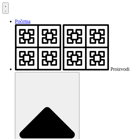
Skočite
na
sadržaj
Početna
Proizvodi