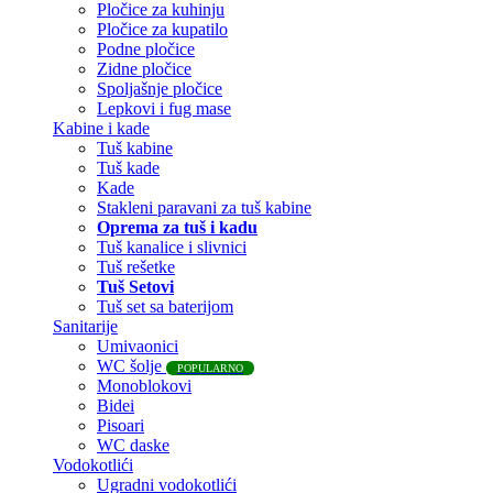
Pločice za kuhinju
Pločice za kupatilo
Podne pločice
Zidne pločice
Spoljašnje pločice
Lepkovi i fug mase
Kabine i kade
Tuš kabine
Tuš kade
Kade
Stakleni paravani za tuš kabine
Oprema za tuš i kadu
Tuš kanalice i slivnici
Tuš rešetke
Tuš Setovi
Tuš set sa baterijom
Sanitarije
Umivaonici
WC šolje
POPULARNO
Monoblokovi
Bidei
Pisoari
WC daske
Vodokotlići
Ugradni vodokotlići