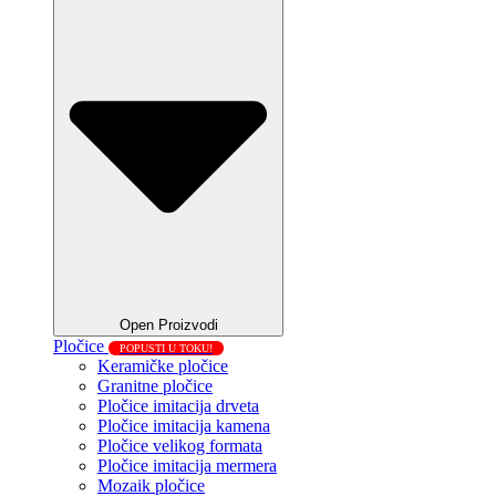
Open Proizvodi
Pločice
POPUSTI U TOKU!
Keramičke pločice
Granitne pločice
Pločice imitacija drveta
Pločice imitacija kamena
Pločice velikog formata
Pločice imitacija mermera
Mozaik pločice