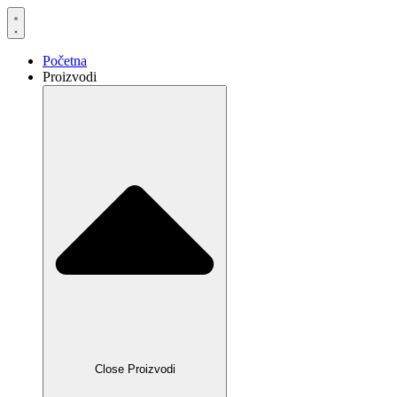
Skočite
na
sadržaj
Početna
Proizvodi
Close Proizvodi