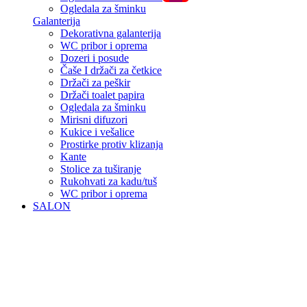
Ogledala za šminku
Galanterija
Dekorativna galanterija
WC pribor i oprema
Dozeri i posude
Čaše I držači za četkice
Držači za peškir
Držači toalet papira
Ogledala za šminku
Mirisni difuzori
Kukice i vešalice
Prostirke protiv klizanja
Kante
Stolice za tuširanje
Rukohvati za kadu/tuš
WC pribor i oprema
SALON