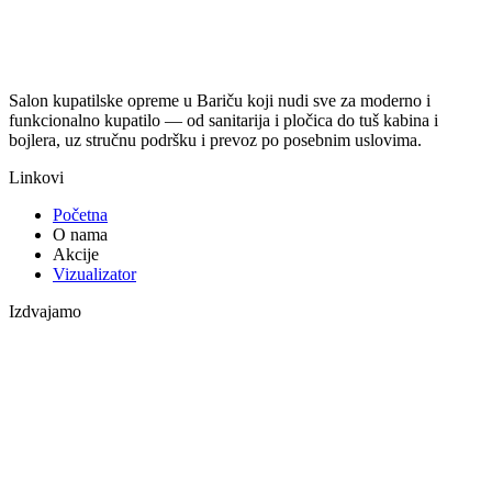
Salon kupatilske opreme u Bariču koji nudi sve za moderno i
funkcionalno kupatilo — od sanitarija i pločica do tuš kabina i
bojlera, uz stručnu podršku i prevoz po posebnim uslovima.
Linkovi
Početna
O nama
Akcije
Vizualizator
Izdvajamo