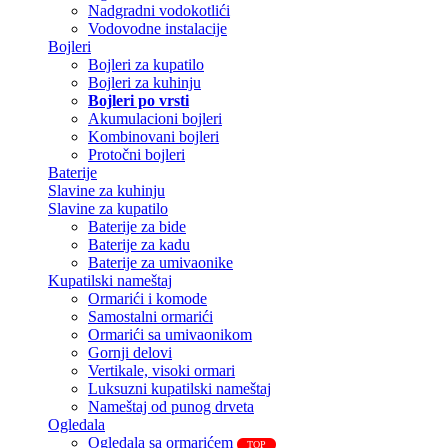
Nadgradni vodokotlići
Vodovodne instalacije
Bojleri
Bojleri za kupatilo
Bojleri za kuhinju
Bojleri po vrsti
Akumulacioni bojleri
Kombinovani bojleri
Protočni bojleri
Baterije
Slavine za kuhinju
Slavine za kupatilo
Baterije za bide
Baterije za kadu
Baterije za umivaonike
Kupatilski nameštaj
Ormarići i komode
Samostalni ormarići
Ormarići sa umivaonikom
Gornji delovi
Vertikale, visoki ormari
Luksuzni kupatilski nameštaj
Nameštaj od punog drveta
Ogledala
Ogledala sa ormarićem
TOP