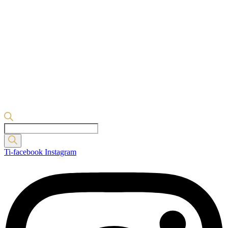
Products
search
Ti-facebook
Instagram