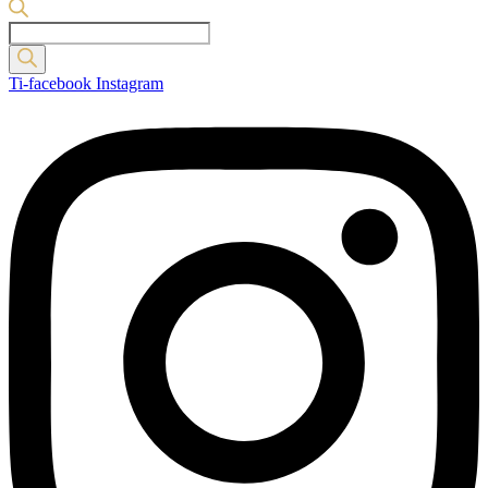
Products
search
Ti-facebook
Instagram