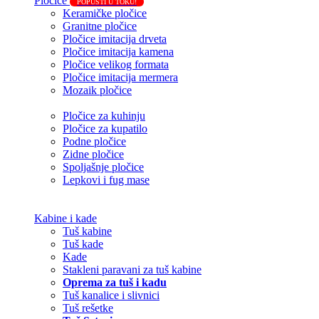
Pločice
POPUSTI U TOKU!
Keramičke pločice
Granitne pločice
Pločice imitacija drveta
Pločice imitacija kamena
Pločice velikog formata
Pločice imitacija mermera
Mozaik pločice
Pločice za kuhinju
Pločice za kupatilo
Podne pločice
Zidne pločice
Spoljašnje pločice
Lepkovi i fug mase
Kabine i kade
Tuš kabine
Tuš kade
Kade
Stakleni paravani za tuš kabine
Oprema za tuš i kadu
Tuš kanalice i slivnici
Tuš rešetke