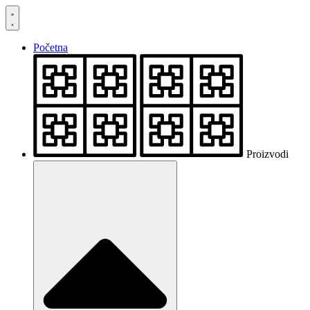
Skočite
na
sadržaj
Početna
Proizvodi