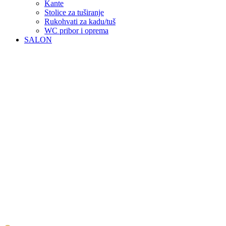
Kante
Stolice za tuširanje
Rukohvati za kadu/tuš
WC pribor i oprema
SALON