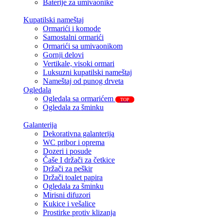
Baterije za umivaonike
Kupatilski nameštaj
Ormarići i komode
Samostalni ormarići
Ormarići sa umivaonikom
Gornji delovi
Vertikale, visoki ormari
Luksuzni kupatilski nameštaj
Nameštaj od punog drveta
Ogledala
Ogledala sa ormarićem
TOP
Ogledala za šminku
Galanterija
Dekorativna galanterija
WC pribor i oprema
Dozeri i posude
Čaše I držači za četkice
Držači za peškir
Držači toalet papira
Ogledala za šminku
Mirisni difuzori
Kukice i vešalice
Prostirke protiv klizanja