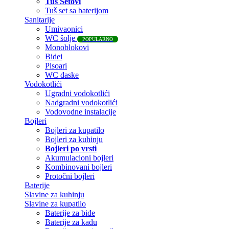
Tuš Setovi
Tuš set sa baterijom
Sanitarije
Umivaonici
WC šolje
POPULARNO
Monoblokovi
Bidei
Pisoari
WC daske
Vodokotlići
Ugradni vodokotlići
Nadgradni vodokotlići
Vodovodne instalacije
Bojleri
Bojleri za kupatilo
Bojleri za kuhinju
Bojleri po vrsti
Akumulacioni bojleri
Kombinovani bojleri
Protočni bojleri
Baterije
Slavine za kuhinju
Slavine za kupatilo
Baterije za bide
Baterije za kadu