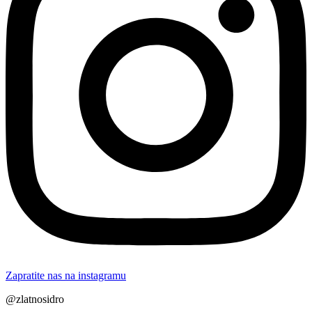
Zapratite nas na instagramu
@zlatnosidro