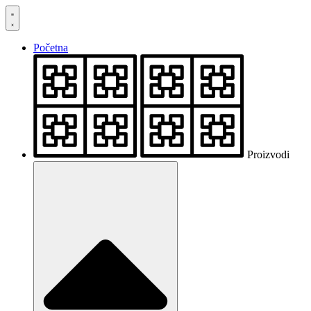
Skočite
na
sadržaj
Početna
Proizvodi