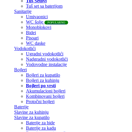
Tuš Setovi
Tuš set sa baterijom
Sanitarije
Umivaonici
WC šolje
POPULARNO
Monoblokovi
Bidei
Pisoari
WC daske
Vodokotlići
Ugradni vodokotlići
Nadgradni vodokotlići
Vodovodne instalacije
Bojleri
Bojleri za kupatilo
Bojleri za kuhinju
Bojleri po vrsti
Akumulacioni bojleri
Kombinovani bojleri
Protočni bojleri
Baterije
Slavine za kuhinju
Slavine za kupatilo
Baterije za bide
Baterije za kadu