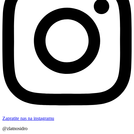
Zapratite nas na instagramu
@zlatnosidro