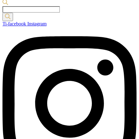
Products
search
Ti-facebook
Instagram