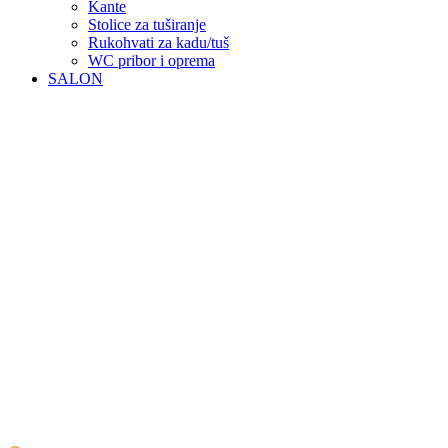
Kante
Stolice za tuširanje
Rukohvati za kadu/tuš
WC pribor i oprema
SALON