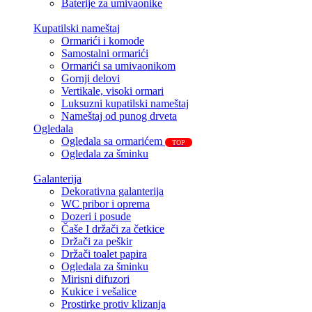
Baterije za umivaonike
Kupatilski nameštaj
Ormarići i komode
Samostalni ormarići
Ormarići sa umivaonikom
Gornji delovi
Vertikale, visoki ormari
Luksuzni kupatilski nameštaj
Nameštaj od punog drveta
Ogledala
Ogledala sa ormarićem
TOP
Ogledala za šminku
Galanterija
Dekorativna galanterija
WC pribor i oprema
Dozeri i posude
Čaše I držači za četkice
Držači za peškir
Držači toalet papira
Ogledala za šminku
Mirisni difuzori
Kukice i vešalice
Prostirke protiv klizanja