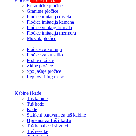
Pločice
POPUSTI U TOKU!
Keramičke pločice
Granitne pločice
Pločice imitacija drveta
Pločice imitacija kamena
Pločice velikog formata
Pločice imitacija mermera
Mozaik pločice
Pločice za kuhinju
Pločice za kupatilo
Podne pločice
Zidne pločice
Spoljašnje pločice
Lepkovi i fug mase
Kabine i kade
Tuš kabine
Tuš kade
Kade
Stakleni paravani za tuš kabine
Oprema za tuš i kadu
Tuš kanalice i slivnici
Tuš rešetke