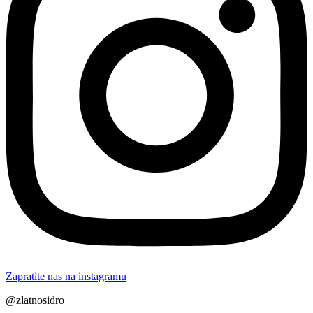
Zapratite nas na instagramu
@zlatnosidro