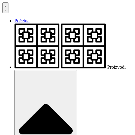
Skočite
na
sadržaj
Početna
Proizvodi