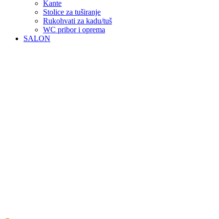
Kante
Stolice za tuširanje
Rukohvati za kadu/tuš
WC pribor i oprema
SALON