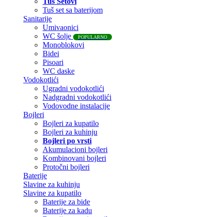
Tuš Setovi
Tuš set sa baterijom
Sanitarije
Umivaonici
WC šolje
POPULARNO
Monoblokovi
Bidei
Pisoari
WC daske
Vodokotlići
Ugradni vodokotlići
Nadgradni vodokotlići
Vodovodne instalacije
Bojleri
Bojleri za kupatilo
Bojleri za kuhinju
Bojleri po vrsti
Akumulacioni bojleri
Kombinovani bojleri
Protočni bojleri
Baterije
Slavine za kuhinju
Slavine za kupatilo
Baterije za bide
Baterije za kadu