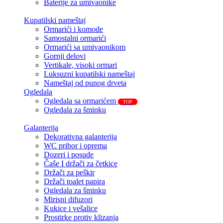
Baterije za umivaonike
Kupatilski nameštaj
Ormarići i komode
Samostalni ormarići
Ormarići sa umivaonikom
Gornji delovi
Vertikale, visoki ormari
Luksuzni kupatilski nameštaj
Nameštaj od punog drveta
Ogledala
Ogledala sa ormarićem
TOP
Ogledala za šminku
Galanterija
Dekorativna galanterija
WC pribor i oprema
Dozeri i posude
Čaše I držači za četkice
Držači za peškir
Držači toalet papira
Ogledala za šminku
Mirisni difuzori
Kukice i vešalice
Prostirke protiv klizanja