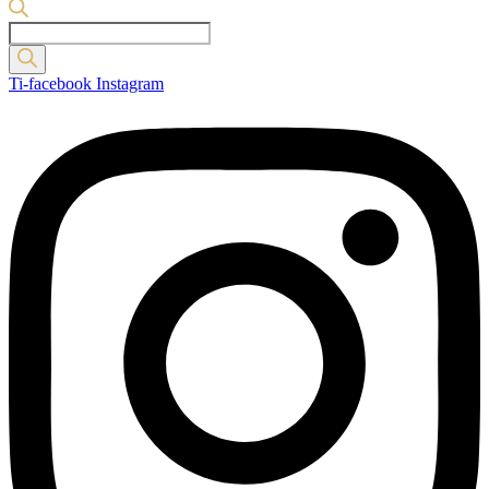
Products
search
Ti-facebook
Instagram