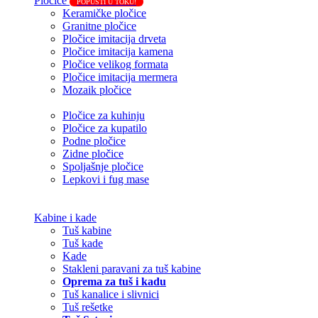
Pločice
POPUSTI U TOKU!
Keramičke pločice
Granitne pločice
Pločice imitacija drveta
Pločice imitacija kamena
Pločice velikog formata
Pločice imitacija mermera
Mozaik pločice
Pločice za kuhinju
Pločice za kupatilo
Podne pločice
Zidne pločice
Spoljašnje pločice
Lepkovi i fug mase
Kabine i kade
Tuš kabine
Tuš kade
Kade
Stakleni paravani za tuš kabine
Oprema za tuš i kadu
Tuš kanalice i slivnici
Tuš rešetke