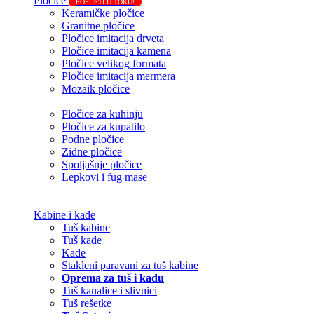
Pločice
POPUSTI U TOKU!
Keramičke pločice
Granitne pločice
Pločice imitacija drveta
Pločice imitacija kamena
Pločice velikog formata
Pločice imitacija mermera
Mozaik pločice
Pločice za kuhinju
Pločice za kupatilo
Podne pločice
Zidne pločice
Spoljašnje pločice
Lepkovi i fug mase
Kabine i kade
Tuš kabine
Tuš kade
Kade
Stakleni paravani za tuš kabine
Oprema za tuš i kadu
Tuš kanalice i slivnici
Tuš rešetke