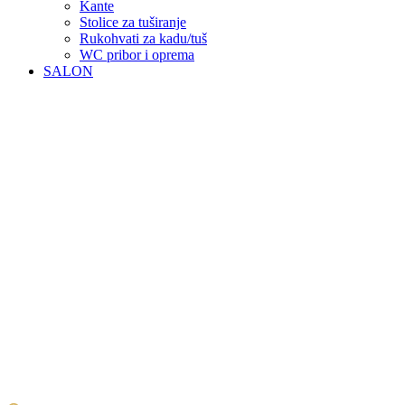
Kante
Stolice za tuširanje
Rukohvati za kadu/tuš
WC pribor i oprema
SALON