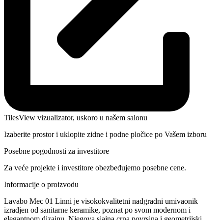
TilesView vizualizator, uskoro u našem salonu
Izaberite prostor i uklopite zidne i podne pločice po Vašem izboru
Posebne pogodnosti za investitore
Za veće projekte i investitore obezbeđujemo posebne cene.
Informacije o proizvodu
Lavabo Mec 01 Linni je visokokvalitetni nadgradni umivaonik
izradjen od sanitarne keramike, poznat po svom modernom i
elegantnom dizajnu. Njegova sjajna crna povrsina i geometrijski