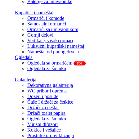
Baterije za umivaonike
Kupatilski nameštaj
Ormarići i komode
Samostalni ormarići
Ormarići sa umivaonikom
Gornji delovi
Vertikale, visoki ormari
Luksuzni kupatilski nameštaj
Nameštaj od punog drveta
Ogledala
Ogledala sa ormarićem
TOP
Ogledala za šminku
Galanterija
Dekorativna galanterija
WC pribor i oprema
Dozeri i posude
Čaše I držači za četkice
Držači za peškir
Držači toalet papira
Ogledala za šminku
Mirisni difuzori
Kukice i vešalice
Prostirke protiv klizanja