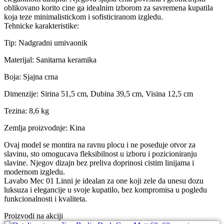
oblikovano korito cine ga idealnim izborom za savremena kupatila
koja teze minimalistickom i sofisticiranom izgledu.
Tehnicke karakteristike:
Tip: Nadgradni umivaonik
Materijal: Sanitarna keramika
Boja: Sjajna crna
Dimenzije: Sirina 51,5 cm, Dubina 39,5 cm, Visina 12,5 cm
Tezina: 8,6 kg
Zemlja proizvodnje: Kina
Ovaj model se montira na ravnu plocu i ne poseduje otvor za
slavinu, sto omogucava fleksibilnost u izboru i pozicioniranju
slavine. Njegov dizajn bez preliva doprinosi cistim linijama i
modernom izgledu.
Lavabo Mec 01 Linni je idealan za one koji zele da unesu dozu
luksuza i elegancije u svoje kupatilo, bez kompromisa u pogledu
funkcionalnosti i kvaliteta.
Proizvodi na akciji