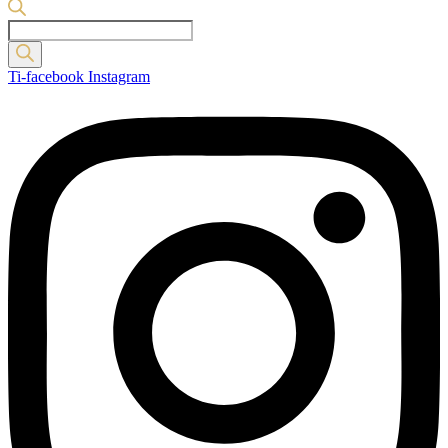
Products
search
Ti-facebook
Instagram