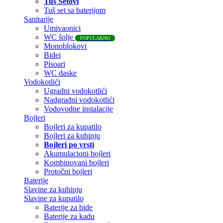
Tuš Setovi
Tuš set sa baterijom
Sanitarije
Umivaonici
WC šolje
POPULARNO
Monoblokovi
Bidei
Pisoari
WC daske
Vodokotlići
Ugradni vodokotlići
Nadgradni vodokotlići
Vodovodne instalacije
Bojleri
Bojleri za kupatilo
Bojleri za kuhinju
Bojleri po vrsti
Akumulacioni bojleri
Kombinovani bojleri
Protočni bojleri
Baterije
Slavine za kuhinju
Slavine za kupatilo
Baterije za bide
Baterije za kadu