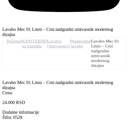
Lavabo Mec 01 Linni – Crni nadgradni umivaonik modernog
dizajna
Početna
/
SANITARIJE
/
Lavaboi
/
Nadgradni
/
Lavabo Mec 01
za kupatilo
(umivaonici)
lavabo
Linni – Crni
nadgradni
umivaonik
modernog
dizajna
Lavabo Mec 01 Linni – Crni nadgradni umivaonik modernog
dizajna
Cena:
24.000
RSD
Dodatne informacije
Šifra: 0528