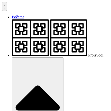
Skočite
na
sadržaj
Početna
Proizvodi