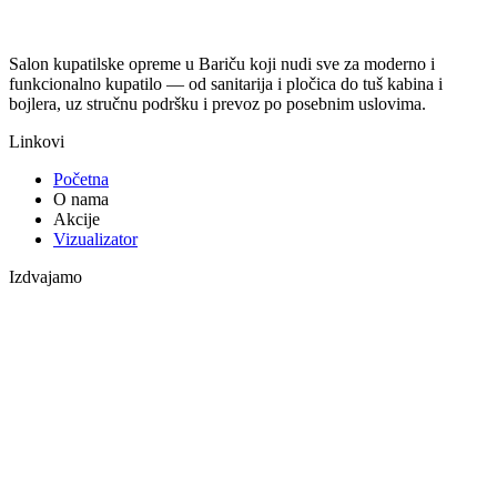
Salon kupatilske opreme u Bariču koji nudi sve za moderno i
funkcionalno kupatilo — od sanitarija i pločica do tuš kabina i
bojlera, uz stručnu podršku i prevoz po posebnim uslovima.
Linkovi
Početna
O nama
Akcije
Vizualizator
Izdvajamo