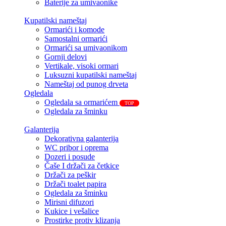
Baterije za umivaonike
Kupatilski nameštaj
Ormarići i komode
Samostalni ormarići
Ormarići sa umivaonikom
Gornji delovi
Vertikale, visoki ormari
Luksuzni kupatilski nameštaj
Nameštaj od punog drveta
Ogledala
Ogledala sa ormarićem
TOP
Ogledala za šminku
Galanterija
Dekorativna galanterija
WC pribor i oprema
Dozeri i posude
Čaše I držači za četkice
Držači za peškir
Držači toalet papira
Ogledala za šminku
Mirisni difuzori
Kukice i vešalice
Prostirke protiv klizanja