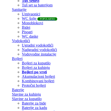
Tuš Setovi
Tuš set sa baterijom
Sanitarije
Umivaonici
WC šolje
POPULARNO
Monoblokovi
Bidei
Pisoari
WC daske
Vodokotlići
Ugradni vodokotlići
Nadgradni vodokotlići
Vodovodne instalacije
Bojleri
Bojleri za kupatilo
Bojleri za kuhinju
Bojleri po vrsti
Akumulacioni bojleri
Kombinovani bojleri
Protočni bojleri
Baterije
Slavine za kuhinju
Slavine za kupatilo
Baterije za bide
Baterije za kadu