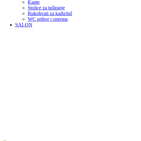
Kante
Stolice za tuširanje
Rukohvati za kadu/tuš
WC pribor i oprema
SALON