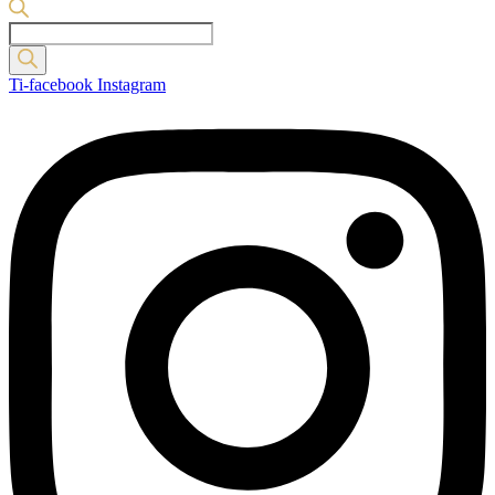
Products
search
Ti-facebook
Instagram