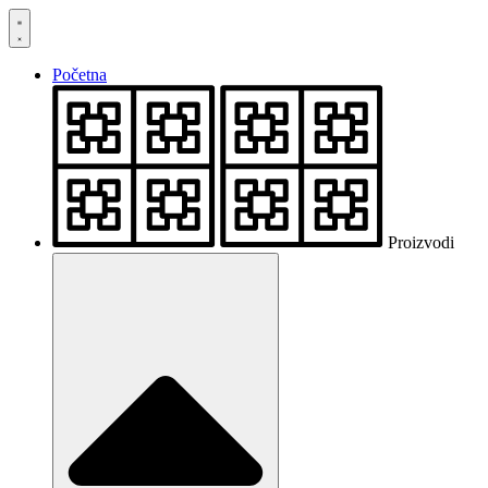
Skočite
na
sadržaj
Početna
Proizvodi