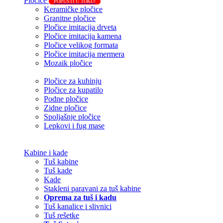
Pločice
POPUSTI U TOKU!
Keramičke pločice
Granitne pločice
Pločice imitacija drveta
Pločice imitacija kamena
Pločice velikog formata
Pločice imitacija mermera
Mozaik pločice
Pločice za kuhinju
Pločice za kupatilo
Podne pločice
Zidne pločice
Spoljašnje pločice
Lepkovi i fug mase
Kabine i kade
Tuš kabine
Tuš kade
Kade
Stakleni paravani za tuš kabine
Oprema za tuš i kadu
Tuš kanalice i slivnici
Tuš rešetke