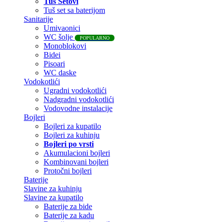
Tuš Setovi
Tuš set sa baterijom
Sanitarije
Umivaonici
WC šolje
POPULARNO
Monoblokovi
Bidei
Pisoari
WC daske
Vodokotlići
Ugradni vodokotlići
Nadgradni vodokotlići
Vodovodne instalacije
Bojleri
Bojleri za kupatilo
Bojleri za kuhinju
Bojleri po vrsti
Akumulacioni bojleri
Kombinovani bojleri
Protočni bojleri
Baterije
Slavine za kuhinju
Slavine za kupatilo
Baterije za bide
Baterije za kadu