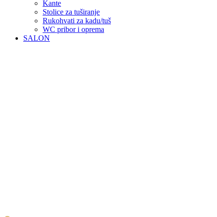
Kante
Stolice za tuširanje
Rukohvati za kadu/tuš
WC pribor i oprema
SALON