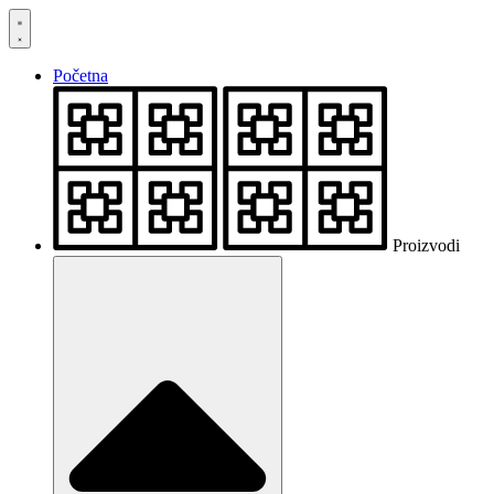
Skočite
na
sadržaj
Početna
Proizvodi