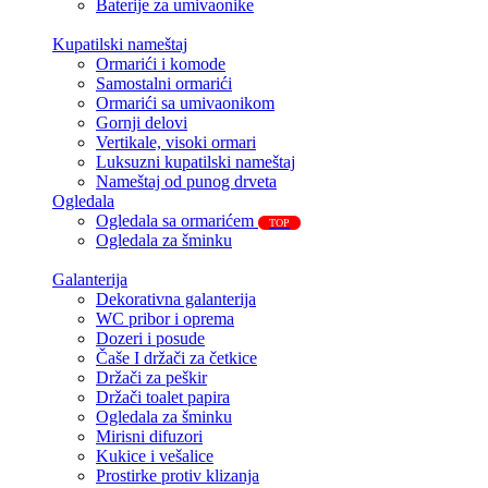
Baterije za umivaonike
Kupatilski nameštaj
Ormarići i komode
Samostalni ormarići
Ormarići sa umivaonikom
Gornji delovi
Vertikale, visoki ormari
Luksuzni kupatilski nameštaj
Nameštaj od punog drveta
Ogledala
Ogledala sa ormarićem
TOP
Ogledala za šminku
Galanterija
Dekorativna galanterija
WC pribor i oprema
Dozeri i posude
Čaše I držači za četkice
Držači za peškir
Držači toalet papira
Ogledala za šminku
Mirisni difuzori
Kukice i vešalice
Prostirke protiv klizanja