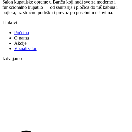
Salon kupatilske opreme u Bariču koji nudi sve za moderno i
funkcionalno kupatilo — od sanitarija i pločica do tuš kabina i
bojlera, uz stručnu podršku i prevoz po posebnim uslovima.
Linkovi
Početna
O nama
Akcije
Vizualizator
Izdvajamo