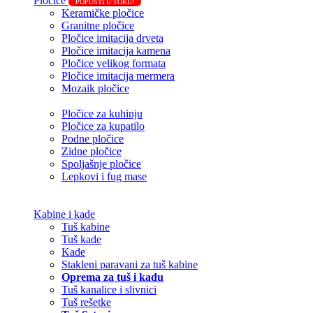
Pločice
POPUSTI U TOKU!
Keramičke pločice
Granitne pločice
Pločice imitacija drveta
Pločice imitacija kamena
Pločice velikog formata
Pločice imitacija mermera
Mozaik pločice
Pločice za kuhinju
Pločice za kupatilo
Podne pločice
Zidne pločice
Spoljašnje pločice
Lepkovi i fug mase
Kabine i kade
Tuš kabine
Tuš kade
Kade
Stakleni paravani za tuš kabine
Oprema za tuš i kadu
Tuš kanalice i slivnici
Tuš rešetke