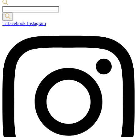
Products
search
Ti-facebook
Instagram