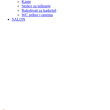
Kante
Stolice za tuširanje
Rukohvati za kadu/tuš
WC pribor i oprema
SALON