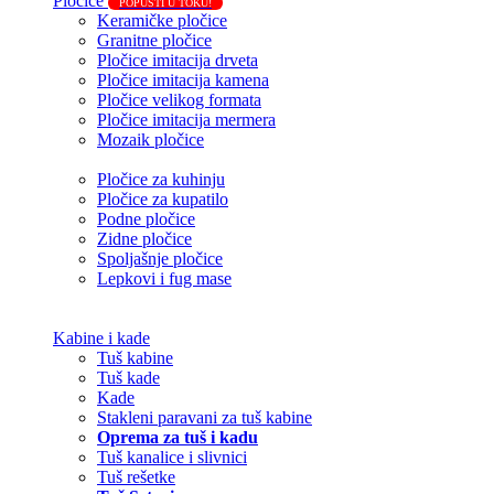
Pločice
POPUSTI U TOKU!
Keramičke pločice
Granitne pločice
Pločice imitacija drveta
Pločice imitacija kamena
Pločice velikog formata
Pločice imitacija mermera
Mozaik pločice
Pločice za kuhinju
Pločice za kupatilo
Podne pločice
Zidne pločice
Spoljašnje pločice
Lepkovi i fug mase
Kabine i kade
Tuš kabine
Tuš kade
Kade
Stakleni paravani za tuš kabine
Oprema za tuš i kadu
Tuš kanalice i slivnici
Tuš rešetke