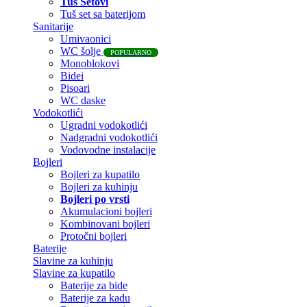
Tuš Setovi
Tuš set sa baterijom
Sanitarije
Umivaonici
WC šolje
POPULARNO
Monoblokovi
Bidei
Pisoari
WC daske
Vodokotlići
Ugradni vodokotlići
Nadgradni vodokotlići
Vodovodne instalacije
Bojleri
Bojleri za kupatilo
Bojleri za kuhinju
Bojleri po vrsti
Akumulacioni bojleri
Kombinovani bojleri
Protočni bojleri
Baterije
Slavine za kuhinju
Slavine za kupatilo
Baterije za bide
Baterije za kadu