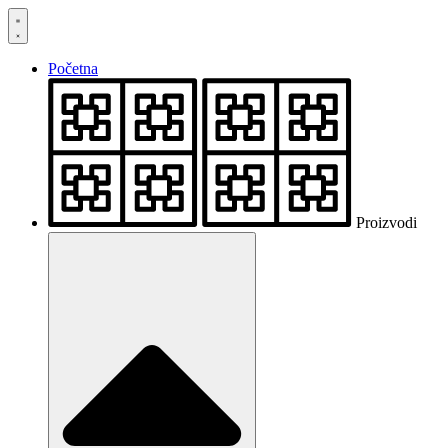
Skočite
na
sadržaj
Početna
Proizvodi