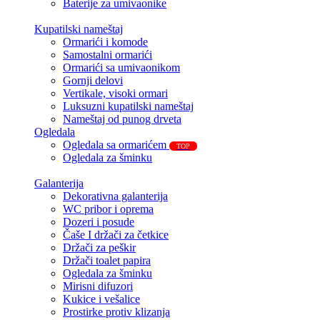
Baterije za umivaonike
Kupatilski nameštaj
Ormarići i komode
Samostalni ormarići
Ormarići sa umivaonikom
Gornji delovi
Vertikale, visoki ormari
Luksuzni kupatilski nameštaj
Nameštaj od punog drveta
Ogledala
Ogledala sa ormarićem
TOP
Ogledala za šminku
Galanterija
Dekorativna galanterija
WC pribor i oprema
Dozeri i posude
Čaše I držači za četkice
Držači za peškir
Držači toalet papira
Ogledala za šminku
Mirisni difuzori
Kukice i vešalice
Prostirke protiv klizanja