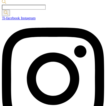
Products
search
Ti-facebook
Instagram