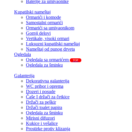
Baterije za umivaonike
Kupatilski nameštaj
Ormarići i komode
Samostalni ormarići
Ormarići sa umivaonikom
Gornji delovi
Vertikale, visoki ormari
Luksuzni kupatilski nameštaj
Nameštaj od punog drveta
Ogledala
Ogledala sa ormarićem
TOP
Ogledala za šminku
Galanterija
Dekorativna galanterija
WC pribor i oprema
Dozeri i posude
Čaše I držači za četkice
Držači za peškir
Držači toalet papira
Ogledala za šminku
Mirisni difuzori
Kukice i vešalice
Prostirke protiv klizanja