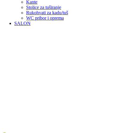
Kante
Stolice za tuširanje
Rukohvati za kadu/tuš
WC pribor i oprema
SALON