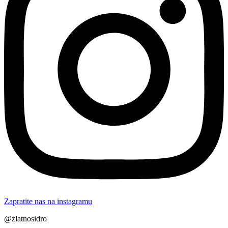
Zapratite nas na instagramu
@zlatnosidro