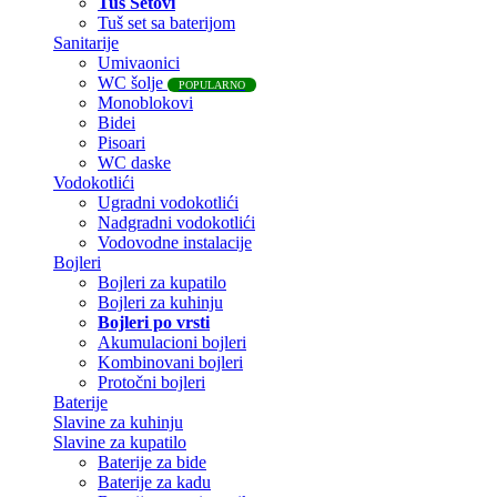
Tuš Setovi
Tuš set sa baterijom
Sanitarije
Umivaonici
WC šolje
POPULARNO
Monoblokovi
Bidei
Pisoari
WC daske
Vodokotlići
Ugradni vodokotlići
Nadgradni vodokotlići
Vodovodne instalacije
Bojleri
Bojleri za kupatilo
Bojleri za kuhinju
Bojleri po vrsti
Akumulacioni bojleri
Kombinovani bojleri
Protočni bojleri
Baterije
Slavine za kuhinju
Slavine za kupatilo
Baterije za bide
Baterije za kadu