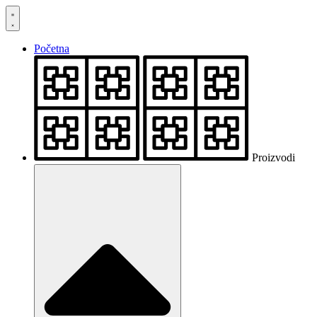
Skočite
na
sadržaj
Početna
Proizvodi