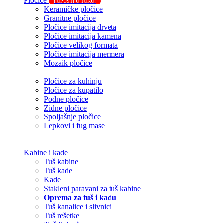
Pločice
POPUSTI U TOKU!
Keramičke pločice
Granitne pločice
Pločice imitacija drveta
Pločice imitacija kamena
Pločice velikog formata
Pločice imitacija mermera
Mozaik pločice
Pločice za kuhinju
Pločice za kupatilo
Podne pločice
Zidne pločice
Spoljašnje pločice
Lepkovi i fug mase
Kabine i kade
Tuš kabine
Tuš kade
Kade
Stakleni paravani za tuš kabine
Oprema za tuš i kadu
Tuš kanalice i slivnici
Tuš rešetke